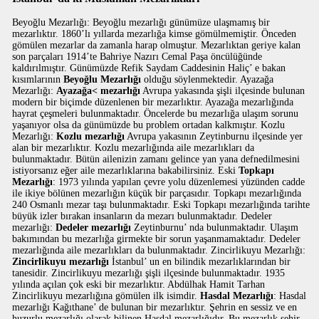
Beyoğlu Mezarlığı: Beyoğlu mezarlığı günümüze ulaşmamış bir
mezarlıktır. 1860’lı yıllarda mezarlığa kimse gömülmemiştir. Önceden
gömülen mezarlar da zamanla harap olmuştur. Mezarlıktan geriye kalan
son parçaları 1914’te Bahriye Nazırı Cemal Paşa öncülüğünde
kaldırılmıştır. Günümüzde Refik Saydam Caddesinin Haliç’ e bakan
kısımlarının
Beyoğlu Mezarlığı
olduğu söylenmektedir. Ayazağa
Mezarlığı:
Ayazağa< mezarlığı
Avrupa yakasında şişli ilçesinde bulunan
modern bir biçimde düzenlenen bir mezarlıktır. Ayazağa mezarlığında
hayrat çeşmeleri bulunmaktadır. Öncelerde bu mezarlığa ulaşım sorunu
yaşanıyor olsa da günümüzde bu problem ortadan kalkmıştır. Kozlu
Mezarlığı:
Kozlu mezarlığı
Avrupa yakasının Zeytinburnu ilçesinde yer
alan bir mezarlıktır. Kozlu mezarlığında aile mezarlıkları da
bulunmaktadır. Bütün ailenizin zamanı gelince yan yana defnedilmesini
istiyorsanız eğer aile mezarlıklarına bakabilirsiniz. Eski
Topkapı
Mezarlığı
: 1973 yılında yapılan çevre yolu düzenlemesi yüzünden cadde
ile ikiye bölünen mezarlığın küçük bir parçasıdır. Topkapı mezarlığında
240 Osmanlı mezar taşı bulunmaktadır. Eski Topkapı mezarlığında tarihte
büyük izler bırakan insanların da mezarı bulunmaktadır. Dedeler
mezarlığı:
Dedeler mezarlığı
Zeytinburnu’ nda bulunmaktadır. Ulaşım
bakımından bu mezarlığa girmekte bir sorun yaşanmamaktadır. Dedeler
mezarlığında aile mezarlıkları da bulunmaktadır. Zincirlikuyu Mezarlığı:
Zincirlikuyu mezarlığı
İstanbul’ un en bilindik mezarlıklarından bir
tanesidir. Zincirlikuyu mezarlığı şişli ilçesinde bulunmaktadır. 1935
yılında açılan çok eski bir mezarlıktır. Abdülhak Hamit Tarhan
Zincirlikuyu mezarlığına gömülen ilk isimdir.
Hasdal Mezarlığı
: Hasdal
mezarlığı Kağıthane’ de bulunan bir mezarlıktır. Şehrin en sessiz ve en
huzurlu mezarlığı olarak bilinen Hasdal mezarlığıdır. Bu mezarlık şehir