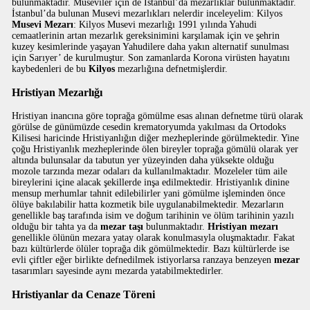
bulunmaktadır. Museviler için de İstanbul’da mezarlıklar bulunmaktadır.
İstanbul’da bulunan Musevi mezarlıkları nelerdir inceleyelim: Kilyos
Musevi Mezarı
: Kilyos Musevi mezarlığı 1991 yılında Yahudi
cemaatlerinin artan mezarlık gereksinimini karşılamak için ve şehrin
kuzey kesimlerinde yaşayan Yahudilere daha yakın alternatif sunulması
için Sarıyer’ de kurulmuştur. Son zamanlarda Korona virüsten hayatını
kaybedenleri de bu
Kilyos
mezarlığına defnetmişlerdir.
Hristiyan Mezarlığı
Hristiyan inancına göre toprağa gömülme esas alınan defnetme türü olarak
görülse de günümüzde cesedin krematoryumda yakılması da Ortodoks
Kilisesi haricinde Hristiyanlığın diğer mezheplerinde görülmektedir. Yine
çoğu Hristiyanlık mezheplerinde ölen bireyler toprağa gömülü olarak yer
altında bulunsalar da tabutun yer yüzeyinden daha yüksekte olduğu
mozole tarzında mezar odaları da kullanılmaktadır. Mozeleler tüm aile
bireylerini içine alacak şekillerde inşa edilmektedir. Hristiyanlık dinine
mensup merhumlar tahnit edilebilirler yani gömülme işleminden önce
ölüye bakılabilir hatta kozmetik bile uygulanabilmektedir. Mezarların
genellikle baş tarafında isim ve doğum tarihinin ve ölüm tarihinin yazılı
olduğu bir tahta ya da
mezar taşı
bulunmaktadır.
Hristiyan mezarı
genellikle ölünün mezara yatay olarak konulmasıyla oluşmaktadır. Fakat
bazı kültürlerde ölüler toprağa dik gömülmektedir. Bazı kültürlerde ise
evli çiftler eğer birlikte defnedilmek istiyorlarsa ranzaya benzeyen
mezar
tasarımları sayesinde aynı mezarda yatabilmektedirler.
Hristiyanlar da Cenaze Töreni