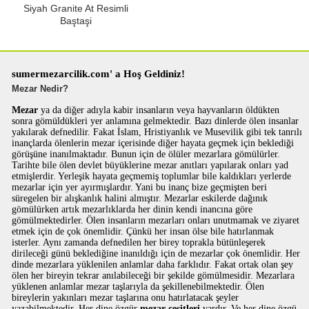
Siyah Granite At Resimli
Baştaşi
sumermezarcilik.com' a Hoş Geldiniz!
Mezar Nedir?
Mezar
ya da diğer adıyla kabir insanların veya hayvanların öldükten
sonra gömüldükleri yer anlamına gelmektedir. Bazı dinlerde ölen insanlar
yakılarak defnedilir. Fakat İslam, Hristiyanlık ve Musevilik gibi tek tanrılı
inançlarda ölenlerin mezar içerisinde diğer hayata geçmek için beklediği
görüşüne inanılmaktadır. Bunun için de ölüler mezarlara gömülürler.
Tarihte bile ölen devlet büyüklerine mezar anıtları yapılarak onları yad
etmişlerdir. Yerleşik hayata geçmemiş toplumlar bile kaldıkları yerlerde
mezarlar için yer ayırmışlardır. Yani bu inanç bize geçmişten beri
süregelen bir alışkanlık halini almıştır. Mezarlar eskilerde dağınık
gömülürken artık mezarlıklarda her dinin kendi inancına göre
gömülmektedirler. Ölen insanların mezarları onları unutmamak ve ziyaret
etmek için de çok önemlidir. Çünkü her insan ölse bile hatırlanmak
isterler. Aynı zamanda defnedilen her birey toprakla bütünleşerek
dirileceği günü beklediğine inanıldığı için de mezarlar çok önemlidir. Her
dinde mezarlara yüklenilen anlamlar daha farklıdır. Fakat ortak olan şey
ölen her bireyin tekrar anılabileceği bir şekilde gömülmesidir. Mezarlara
yüklenen anlamlar mezar taşlarıyla da şekillenebilmektedir. Ölen
bireylerin yakınları mezar taşlarına onu hatırlatacak şeyler
yazabilmektedir. Her dine özgür
mezar çeşitleri
vardır. Ve her dine özgü