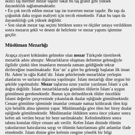
ikinci taş mermer mezar taşıdır fakat bu taş granit gibi yüksek
dayanıklılık sağlamamaktadır.
• En çok tercih edilen mezar taşı ise traverten mezar taşıdır. Bu taşı da
çoğunluk daha uygun maliyeti için tercih etmektedir. Fakat bu taşın da
dayanıklılığı çok yüksek değildir.
• Son olarak mezar taşı seçimi bittikten sonra ve ölçüler ustaya verildikten
sonra mezarın şekli ve deseni de belirlenir ve mezar yapımı işlemine
geçilir.
Müslüman Mezarlığı
Arapça ziyaret kökünden gelmekte olan
mezar
Türkçede türetilerek
mezarlık adını almıştır. Mezarlıkların oluşması defnetme geleneğiyle
ilgilidir çünkü ölen insanların mezarda zamanı geldiğinde tekrar
dirileceğine inanılmaktadır. Kur’an’ a göre bu geleneği başlatan ilk insan
Hz. Adem’in oğlu Kabil’dir. İslam şehirlerinde mezarlıklar yerleşim
alanlarını ve surların dışlarına yapılmıştır. İslam mezarlığı dine uygun bir
şekilde yapılmalıdır.
Mezar
taşlarına uzun yazılar yazılması İslam’a çok
doğru değildir. İslam mezarlıklarında gömülen ölülerin İslam’a uygun
gömülmesi gerekmektedir. Bunun için defnedilecek ölüler öncelikle
İslami değerler çerçevesinde yıkanılarak dualar eşliğinde gömülmektedir.
Cenaze gömülme işleminde imamlar cemaate namaz kıldırarak ölen kişi
için helallik alma işlemini yapar. Müslümanlığa göre ölen her birey dualar
eşliğinde gömülmektedir. Müslümanlar öldükten sonra önce yıkanır sonra
kefen adı verilen beyaz bir beze sarılmaktadır. Kefenlendikten sonra
tabuta konulan ölüye cenaze adı verilir. Kefen İslam dininde ölünün
yakınlarının hatıralarına saygı ve ölümün hatırlanması gibi anlamlar ifade
etmektedir. İslam dinine göre kefenin rengine yönelik bir bilgi