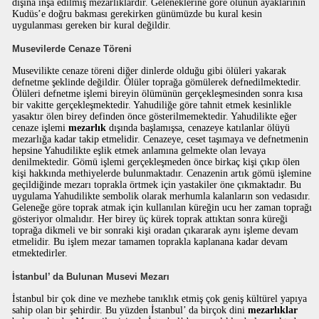
dışına inşa edilmiş mezarlıklardır. Geleneklerine göre ölünün ayaklarının
Kudüs’e doğru bakması gerekirken günümüzde bu kural kesin
uygulanması gereken bir kural değildir.
Musevilerde Cenaze Töreni
Musevilikte cenaze töreni diğer dinlerde olduğu gibi ölüleri yakarak
defnetme şeklinde değildir. Ölüler toprağa gömülerek defnedilmektedir.
Ölüleri defnetme işlemi bireyin ölümünün gerçekleşmesinden sonra kısa
bir vakitte gerçekleşmektedir. Yahudiliğe göre tahnit etmek kesinlikle
yasaktır ölen birey definden önce gösterilmemektedir. Yahudilikte eğer
cenaze işlemi
mezarlık
dışında başlamışsa, cenazeye katılanlar ölüyü
mezarlığa kadar takip etmelidir. Cenazeye, ceset taşımaya ve defnetmenin
hepsine Yahudilikte eşlik etmek anlamına gelmekte olan levaya
denilmektedir. Gömü işlemi gerçekleşmeden önce birkaç kişi çıkıp ölen
kişi hakkında methiyelerde bulunmaktadır. Cenazenin artık gömü işlemine
geçildiğinde mezarı toprakla örtmek için yastakiler öne çıkmaktadır. Bu
uygulama Yahudilikte sembolik olarak merhumla kalanların son vedasıdır.
Geleneğe göre toprak atmak için kullanılan küreğin ucu her zaman toprağı
gösteriyor olmalıdır. Her birey üç kürek toprak attıktan sonra küreği
toprağa dikmeli ve bir sonraki kişi oradan çıkararak aynı işleme devam
etmelidir. Bu işlem mezar tamamen toprakla kaplanana kadar devam
etmektedirler.
İstanbul’ da Bulunan Musevi Mezarı
İstanbul bir çok dine ve mezhebe tanıklık etmiş çok geniş kültürel yapıya
sahip olan bir şehirdir. Bu yüzden İstanbul’ da birçok dini
mezarlıklar