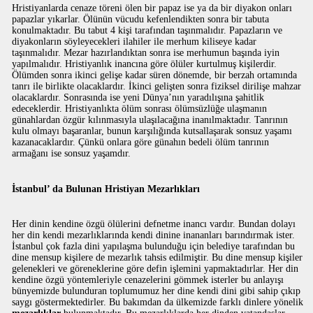
Hristiyanlarda cenaze töreni ölen bir papaz ise ya da bir diyakon onları
papazlar yıkarlar. Ölünün vücudu kefenlendikten sonra bir tabuta
konulmaktadır. Bu tabut 4 kişi tarafından taşınmalıdır. Papazların ve
diyakonların söyleyecekleri ilahiler ile merhum kiliseye kadar
taşınmalıdır. Mezar hazırlandıktan sonra ise merhumun başında iyin
yapılmalıdır. Hristiyanlık inancına göre ölüler kurtulmuş kişilerdir.
Ölümden sonra ikinci gelişe kadar süren dönemde, bir berzah ortamında
tanrı ile birlikte olacaklardır. İkinci gelişten sonra fiziksel dirilişe mahzar
olacaklardır. Sonrasında ise yeni Dünya’nın yaradılışına şahitlik
edeceklerdir. Hristiyanlıkta ölüm sonrası ölümsüzlüğe ulaşmanın
günahlardan özgür kılınmasıyla ulaşılacağına inanılmaktadır. Tanrının
kulu olmayı başaranlar, bunun karşılığında kutsallaşarak sonsuz yaşamı
kazanacaklardır. Çünkü onlara göre günahın bedeli ölüm tanrının
armağanı ise sonsuz yaşamdır.
İstanbul’ da Bulunan Hristiyan Mezarlıkları
Her dinin kendine özgü ölülerini defnetme inancı vardır. Bundan dolayı
her din kendi mezarlıklarında kendi dinine inananları barındırmak ister.
İstanbul çok fazla dini yapılaşma bulunduğu için belediye tarafından bu
dine mensup kişilere de mezarlık tahsis edilmiştir. Bu dine mensup kişiler
gelenekleri ve göreneklerine göre defin işlemini yapmaktadırlar. Her din
kendine özgü yöntemleriyle cenazelerini gömmek isterler bu anlayışı
bünyemizde bulunduran toplumumuz her dine kendi dini gibi sahip çıkıp
saygı göstermektedirler. Bu bakımdan da ülkemizde farklı dinlere yönelik