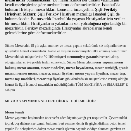
mezarlıklar
bulunmaktadır. Bu mezarlıklarda her dinden vatandaşlar
kendi mezheplerine göre merhumlarını defnetmektedirler. İstanbul’da
bulunan Hristiyan mezarlıkları konusunu inceleyelim: Şişli
Feriköy
Hristiyan Mezarı
: Şişli Feriköy Hristiyan mezarlığı İstanbul Şişli de
bulunmaktadır. Bu mezarlık İstanbul’da yaşayan Hristiyanlar için verilen
bir mezarlıktır. Hristiyanların yakınlarını son yolculuğuna uğurlandığı bir
mezarlıktır. Feriköy mezarlığında Hristiyanlar akrabalarını kendi
geleneklerine göre defnetmektedirler.
Sümer Mezarcılık 18 yılı aşkın mermer ve mezar yapımı sektöründe siz müşterilerine en
iyi şekilde hizmet vermektedir. Kalite ve müşteri memnuniyetini ilke edinmiş olan Sümer
Mezarcılık siz müşterilerine
% 100 müşteri memnuniyet garantisi
vererek almış
olduğu işleri en iyi şekilde teslim etmektedir. Sümer Mezarcılık
mezar yapımı, mezar
bakımı, mezar onarımı, mezar modelleri, mezar beyazlatma, mezar temizliği, granit
mezar, mermer mezar, mezarcı, mezar fiyatları, mezar yapımı fiyatları, mezar taşı,
mezar taşı modelleri, mezar taşı fiyatları
gibi alanlarda siz müşterilerine vermiş olduğu
hizmet ile ilgili İstanbul mezarlıklar müdürlüğünün TÜM SERTİFİKA ve BELGELER' E
sahiptir.
MEZAR YAPIMINDA NELERE DİKKAT EDİLMELİDİR
Mezar temeli
Mezar yapımına başlamadan önce vefat eden kişinin yattığı yer tespit edilir. Çevresindeki
toprak boşaltılarak sert zemin bulunur. Sert zemine, demir ile güçlendirilmiş beton temel
yapılır. Bu sebeplerden dolayı mezar temeli işlemin başında ciddiye alınması gereken en