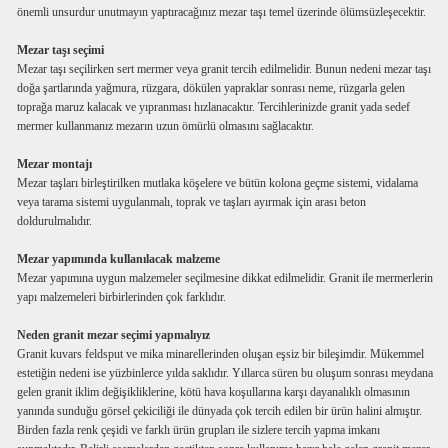
önemli unsurdur unutmayın yaptıracağınız mezar taşı temel üzerinde ölümsüzleşecektir.
Mezar taşı seçimi
Mezar taşı seçilirken sert mermer veya granit tercih edilmelidir. Bunun nedeni mezar taşı
doğa şartlarında yağmura, rüzgara, dökülen yapraklar sonrası neme, rüzgarla gelen
toprağa maruz kalacak ve yıpranması hızlanacaktır. Tercihlerinizde granit yada sedef
mermer kullanmanız mezarın uzun ömürlü olmasını sağlacaktır.
Mezar montajı
Mezar taşları birleştirilken mutlaka köşelere ve bütün kolona geçme sistemi, vidalama
veya tarama sistemi uygulanmalı, toprak ve taşları ayırmak için arası beton
doldurulmalıdır.
Mezar yapımında kullanılacak malzeme
Mezar yapımına uygun malzemeler seçilmesine dikkat edilmelidir. Granit ile mermerlerin
yapı malzemeleri birbirlerinden çok farklıdır.
Neden granit mezar seçimi yapmalıyız
Granit kuvars feldsput ve mika minarellerinden oluşan eşsiz bir bileşimdir. Mükemmel
estetiğin nedeni ise yüzbinlerce yılda saklıdır. Yıllarca süren bu oluşum sonrası meydana
gelen granit iklim değişikliklerine, kötü hava koşullarına karşı dayanalıklı olmasının
yanında sunduğu görsel çekiciliği ile dünyada çok tercih edilen bir ürün halini almıştır.
Birden fazla renk çeşidi ve farklı ürün grupları ile sizlere tercih yapma imkanı