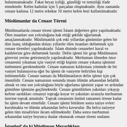
bulunmamaktadır. Fakat beyaz iyiliği, güzelliği ve temizliği ifade
etmektedir. Kefen kadınlar için 5 parçadan oluşmaktadır. Aynı zamanda
cenaze kadınsa 12 metre erkekse 10 metre kefen bezi kullanılmaktadır.
Müslümanlar da Cenaze Töreni
Müslümanlarda cenaze töreni işlemi İslami değerlere göre yapılmaktadır.
Ölen insanları son yolculuğuna hak ettiği şekilde uğurlamak
amaçlanmaktadır. Müslümanlık çok eski yıllardan günümüze gelen bir
dini inanç olduğundan dolayı yıllardır ölen insanları defnetmek için
cenaze törenleri yapılmaktadır. İslam dininde cenazeleri kural ve
kaidelerine göre defnetmek farzdır. Defin işlemi bir grup Müslümanın
görevini yerine getirmesiyle yapılmaktadır. Merhumun ölmeden önce
cenazesini yıkaması için vasiyet ettiği kişinin cenaze yıkama işlemini
üstlenmesi gerekmektedir. Cenaze namazını kıldırması yönünde de bir
vasiyet bulunuyorsa eğer bu işlemi de vasiyette belirtilen kişi
üstlenmelidir. Cenaze namazı da Müslümanların defin işlemi için çok
önemlidir. Cenaze namazının sonunda imam ölünün arkasından helallik
almak ve onu son yolculuğuna böyle uğurlama işlemini yapar ve ardından
gömülme işlemine geçilmektedir. Cenaze gömülürken yakınları yıkayıp
kefene sardıkları cenazeyi toprağa koyar ve yakınları sırasıyla merhumun
üzerine toprak atmalıdır. Toprak cenazenin üstünü tamamen örtene kadar
bu işlem devam etmelidir. Cenaze işlemi bittikten sonra taziye evleri
kurulmakta ve ölünün arkasından helva kavurulur. Bu helva taziyeye
gelen tüm misafirlere ikram edilmektedir. Daha sonra merhumun
arkasından taziye boyunca dualar okunarak cenaze töreni sonlanır.
İstanbul’ da ki Müslüman Mezarlıkları