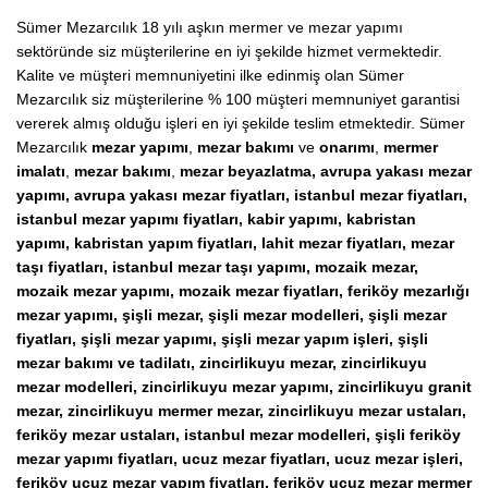
Sümer Mezarcılık 18 yılı aşkın mermer ve mezar yapımı
sektöründe siz müşterilerine en iyi şekilde hizmet vermektedir.
Kalite ve müşteri memnuniyetini ilke edinmiş olan Sümer
Mezarcılık siz müşterilerine % 100 müşteri memnuniyet garantisi
vererek almış olduğu işleri en iyi şekilde teslim etmektedir. Sümer
Mezarcılık
mezar yapımı
,
mezar bakımı
ve
onarımı
,
mermer
imalatı
,
mezar bakımı
,
mezar beyazlatma, avrupa yakası mezar
yapımı, avrupa yakası mezar fiyatları, istanbul mezar fiyatları,
istanbul mezar yapımı fiyatları, kabir yapımı, kabristan
yapımı, kabristan yapım fiyatları, lahit mezar fiyatları, mezar
taşı fiyatları, istanbul mezar taşı yapımı, mozaik mezar,
mozaik mezar yapımı, mozaik mezar fiyatları, feriköy mezarlığı
mezar yapımı, şişli mezar, şişli mezar modelleri, şişli mezar
fiyatları, şişli mezar yapımı, şişli mezar yapım işleri, şişli
mezar bakımı ve tadilatı, zincirlikuyu mezar, zincirlikuyu
mezar modelleri, zincirlikuyu mezar yapımı, zincirlikuyu granit
mezar, zincirlikuyu mermer mezar, zincirlikuyu mezar ustaları,
feriköy mezar ustaları, istanbul mezar modelleri, şişli feriköy
mezar yapımı fiyatları, ucuz mezar fiyatları, ucuz mezar işleri,
feriköy ucuz mezar yapım fiyatları, feriköy ucuz mezar mermer