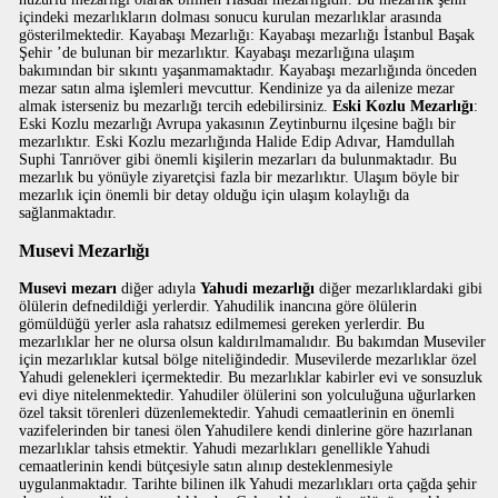
içindeki mezarlıkların dolması sonucu kurulan mezarlıklar arasında
gösterilmektedir. Kayabaşı Mezarlığı: Kayabaşı mezarlığı İstanbul Başak
Şehir ’de bulunan bir mezarlıktır. Kayabaşı mezarlığına ulaşım
bakımından bir sıkıntı yaşanmamaktadır. Kayabaşı mezarlığında önceden
mezar satın alma işlemleri mevcuttur. Kendinize ya da ailenize mezar
almak isterseniz bu mezarlığı tercih edebilirsiniz.
Eski Kozlu Mezarlığı
:
Eski Kozlu mezarlığı Avrupa yakasının Zeytinburnu ilçesine bağlı bir
mezarlıktır. Eski Kozlu mezarlığında Halide Edip Adıvar, Hamdullah
Suphi Tanrıöver gibi önemli kişilerin mezarları da bulunmaktadır. Bu
mezarlık bu yönüyle ziyaretçisi fazla bir mezarlıktır. Ulaşım böyle bir
mezarlık için önemli bir detay olduğu için ulaşım kolaylığı da
sağlanmaktadır.
Musevi Mezarlığı
Musevi mezarı
diğer adıyla
Yahudi mezarlığı
diğer mezarlıklardaki gibi
ölülerin defnedildiği yerlerdir. Yahudilik inancına göre ölülerin
gömüldüğü yerler asla rahatsız edilmemesi gereken yerlerdir. Bu
mezarlıklar her ne olursa olsun kaldırılmamalıdır. Bu bakımdan Museviler
için mezarlıklar kutsal bölge niteliğindedir. Musevilerde mezarlıklar özel
Yahudi gelenekleri içermektedir. Bu mezarlıklar kabirler evi ve sonsuzluk
evi diye nitelenmektedir. Yahudiler ölülerini son yolculuğuna uğurlarken
özel taksit törenleri düzenlemektedir. Yahudi cemaatlerinin en önemli
vazifelerinden bir tanesi ölen Yahudilere kendi dinlerine göre hazırlanan
mezarlıklar tahsis etmektir. Yahudi mezarlıkları genellikle Yahudi
cemaatlerinin kendi bütçesiyle satın alınıp desteklenmesiyle
uygulanmaktadır. Tarihte bilinen ilk Yahudi mezarlıkları orta çağda şehir