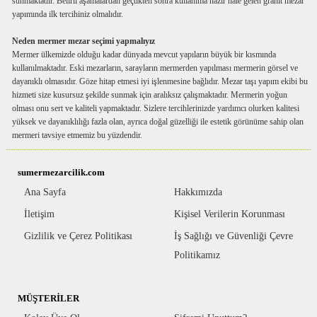
sunmaktadır. Belirli aşamalardan geçtikten sonra kullanıma hazır hale gelen granit mezar
yapımında ilk tercihiniz olmalıdır.
Neden mermer mezar seçimi yapmalıyız
Mermer ülkemizde olduğu kadar dünyada mevcut yapıların büyük bir kısmında
kullanılmaktadır. Eski mezarların, sarayların mermerden yapılması mermerin görsel ve
dayanıklı olmasıdır. Göze hitap etmesi iyi işlenmesine bağlıdır. Mezar taşı yapım ekibi bu
hizmeti size kusursuz şekilde sunmak için aralıksız çalışmaktadır. Mermerin yoğun
olması onu sert ve kaliteli yapmaktadır. Sizlere tercihlerinizde yardımcı olurken kalitesi
yüksek ve dayanıklılığı fazla olan, ayrıca doğal güzelliği ile estetik görünüme sahip olan
mermeri tavsiye etmemiz bu yüzdendir.
sumermezarcilik.com
Ana Sayfa
Hakkımızda
İletişim
Kişisel Verilerin Korunması
Gizlilik ve Çerez Politikası
İş Sağlığı ve Güvenliği Çevre
Politikamız
MÜŞTERİLER