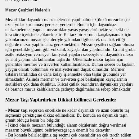
Mezar Çeşitleri Nelerdir
Mezarlıklar dayanıklı malzemelerden yapılmalıdır. Çünkü mezarlar çok
uzun yıllar korunması gereken yerlerdir. Bunun için dayanıksız
malzemelerden yapılan mezarlıklar yavaş yavaş çürümekte ve belki de
kısa süre içerisinde çökmektedir. Bu tarz bir sorunla karşılaşmamak için
yakınlarınızın mezar işlemleriyle yakından ilgilenerek ona hak ettiği
değerde mezar yaptırmanız gerekmektedir.
Mezar
çeşitleri sağlam olması
için genellikle granit gibi volkanik kayaçlardan yapılmalıdır. Granit grubu
asitle reaksiyon vermeyen kimyasal yapıları sebebiyle en dayanıklı mezar
ve anıt yapımında kullanılan taşlardır. Ülkemizde mezar taşları için
genellikle mermer ve traverten kullanılmaktadır. Bunun sebebi bu taşların
yaygın olarak bulunması ve maliyetlerinin düşük olmasıdır. Mermer
ustaları tarafından da daha kolay işlenmekte olan taşlar grubunda yer
almaktadır. Aslında mermer ve traverten gibi başkalaşım kayaçlarının
sertlikleri çok daha düşüktür. Kılcal çatlak barındıran dayanıksız yapıları
da basınca maruz kaldıklarında çatlayıp dağılmalarına sebep olmaktadır.
Mezar Taşı Yaptırılırken Dikkat Edilmesi Gerekenler
•
Mezar taşı
seçerken öncelikle ne kadar dayanıklı ve uzun ömürlü taş
seçmeniz gerektiğine dikkat edilmelidir. Bu konuda en dayanıklı taşın
granit olduğu kesin bir bilgidir.
• İkinci olarak mezarın bulunduğu alanın ölçülerinin doğru verilmesi
mezarın büyüklüğünü belirleyeceği için önemli bir detaydır.
• Bu konuda belirlediğiniz taş seçimi çok önemlidir en çok tercih edilen