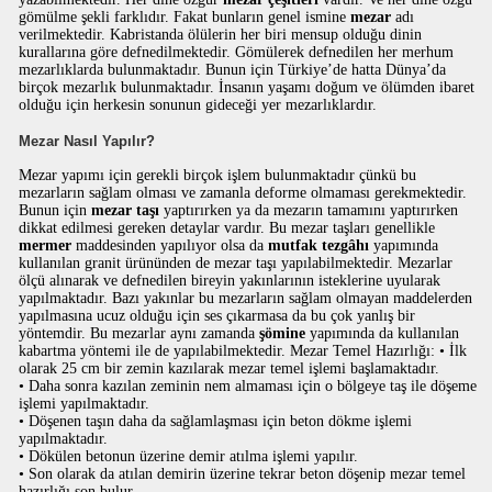
gömülme şekli farklıdır. Fakat bunların genel ismine
mezar
adı
verilmektedir. Kabristanda ölülerin her biri mensup olduğu dinin
kurallarına göre defnedilmektedir. Gömülerek defnedilen her merhum
mezarlıklarda bulunmaktadır. Bunun için Türkiye’de hatta Dünya’da
birçok mezarlık bulunmaktadır. İnsanın yaşamı doğum ve ölümden ibaret
olduğu için herkesin sonunun gideceği yer mezarlıklardır.
Mezar Nasıl Yapılır?
Mezar yapımı için gerekli birçok işlem bulunmaktadır çünkü bu
mezarların sağlam olması ve zamanla deforme olmaması gerekmektedir.
Bunun için
mezar taşı
yaptırırken ya da mezarın tamamını yaptırırken
dikkat edilmesi gereken detaylar vardır. Bu mezar taşları genellikle
mermer
maddesinden yapılıyor olsa da
mutfak tezgâhı
yapımında
kullanılan granit ürününden de mezar taşı yapılabilmektedir. Mezarlar
ölçü alınarak ve defnedilen bireyin yakınlarının isteklerine uyularak
yapılmaktadır. Bazı yakınlar bu mezarların sağlam olmayan maddelerden
yapılmasına ucuz olduğu için ses çıkarmasa da bu çok yanlış bir
yöntemdir. Bu mezarlar aynı zamanda
şömine
yapımında da kullanılan
kabartma yöntemi ile de yapılabilmektedir. Mezar Temel Hazırlığı: • İlk
olarak 25 cm bir zemin kazılarak mezar temel işlemi başlamaktadır.
• Daha sonra kazılan zeminin nem almaması için o bölgeye taş ile döşeme
işlemi yapılmaktadır.
• Döşenen taşın daha da sağlamlaşması için beton dökme işlemi
yapılmaktadır.
• Dökülen betonun üzerine demir atılma işlemi yapılır.
• Son olarak da atılan demirin üzerine tekrar beton döşenip mezar temel
hazırlığı son bulur.