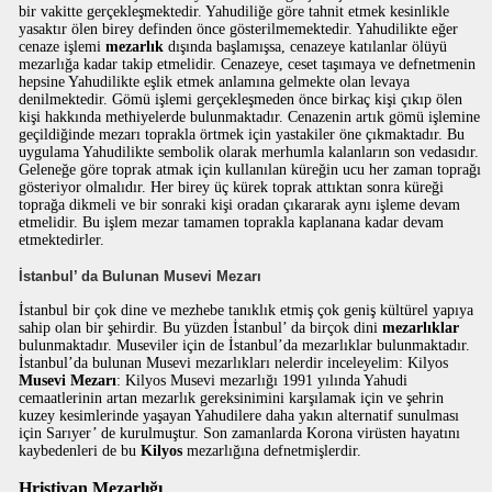
bir vakitte gerçekleşmektedir. Yahudiliğe göre tahnit etmek kesinlikle
yasaktır ölen birey definden önce gösterilmemektedir. Yahudilikte eğer
cenaze işlemi
mezarlık
dışında başlamışsa, cenazeye katılanlar ölüyü
mezarlığa kadar takip etmelidir. Cenazeye, ceset taşımaya ve defnetmenin
hepsine Yahudilikte eşlik etmek anlamına gelmekte olan levaya
denilmektedir. Gömü işlemi gerçekleşmeden önce birkaç kişi çıkıp ölen
kişi hakkında methiyelerde bulunmaktadır. Cenazenin artık gömü işlemine
geçildiğinde mezarı toprakla örtmek için yastakiler öne çıkmaktadır. Bu
uygulama Yahudilikte sembolik olarak merhumla kalanların son vedasıdır.
Geleneğe göre toprak atmak için kullanılan küreğin ucu her zaman toprağı
gösteriyor olmalıdır. Her birey üç kürek toprak attıktan sonra küreği
toprağa dikmeli ve bir sonraki kişi oradan çıkararak aynı işleme devam
etmelidir. Bu işlem mezar tamamen toprakla kaplanana kadar devam
etmektedirler.
İstanbul’ da Bulunan Musevi Mezarı
İstanbul bir çok dine ve mezhebe tanıklık etmiş çok geniş kültürel yapıya
sahip olan bir şehirdir. Bu yüzden İstanbul’ da birçok dini
mezarlıklar
bulunmaktadır. Museviler için de İstanbul’da mezarlıklar bulunmaktadır.
İstanbul’da bulunan Musevi mezarlıkları nelerdir inceleyelim: Kilyos
Musevi Mezarı
: Kilyos Musevi mezarlığı 1991 yılında Yahudi
cemaatlerinin artan mezarlık gereksinimini karşılamak için ve şehrin
kuzey kesimlerinde yaşayan Yahudilere daha yakın alternatif sunulması
için Sarıyer’ de kurulmuştur. Son zamanlarda Korona virüsten hayatını
kaybedenleri de bu
Kilyos
mezarlığına defnetmişlerdir.
Hristiyan Mezarlığı