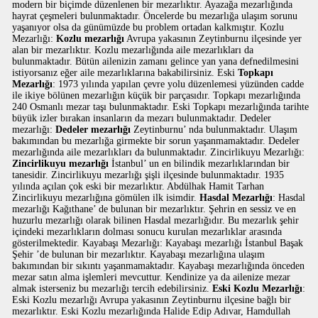
modern bir biçimde düzenlenen bir mezarlıktır. Ayazağa mezarlığında
hayrat çeşmeleri bulunmaktadır. Öncelerde bu mezarlığa ulaşım sorunu
yaşanıyor olsa da günümüzde bu problem ortadan kalkmıştır. Kozlu
Mezarlığı:
Kozlu mezarlığı
Avrupa yakasının Zeytinburnu ilçesinde yer
alan bir mezarlıktır. Kozlu mezarlığında aile mezarlıkları da
bulunmaktadır. Bütün ailenizin zamanı gelince yan yana defnedilmesini
istiyorsanız eğer aile mezarlıklarına bakabilirsiniz. Eski
Topkapı
Mezarlığı
: 1973 yılında yapılan çevre yolu düzenlemesi yüzünden cadde
ile ikiye bölünen mezarlığın küçük bir parçasıdır. Topkapı mezarlığında
240 Osmanlı mezar taşı bulunmaktadır. Eski Topkapı mezarlığında tarihte
büyük izler bırakan insanların da mezarı bulunmaktadır. Dedeler
mezarlığı:
Dedeler mezarlığı
Zeytinburnu’ nda bulunmaktadır. Ulaşım
bakımından bu mezarlığa girmekte bir sorun yaşanmamaktadır. Dedeler
mezarlığında aile mezarlıkları da bulunmaktadır. Zincirlikuyu Mezarlığı:
Zincirlikuyu mezarlığı
İstanbul’ un en bilindik mezarlıklarından bir
tanesidir. Zincirlikuyu mezarlığı şişli ilçesinde bulunmaktadır. 1935
yılında açılan çok eski bir mezarlıktır. Abdülhak Hamit Tarhan
Zincirlikuyu mezarlığına gömülen ilk isimdir.
Hasdal Mezarlığı
: Hasdal
mezarlığı Kağıthane’ de bulunan bir mezarlıktır. Şehrin en sessiz ve en
huzurlu mezarlığı olarak bilinen Hasdal mezarlığıdır. Bu mezarlık şehir
içindeki mezarlıkların dolması sonucu kurulan mezarlıklar arasında
gösterilmektedir. Kayabaşı Mezarlığı: Kayabaşı mezarlığı İstanbul Başak
Şehir ’de bulunan bir mezarlıktır. Kayabaşı mezarlığına ulaşım
bakımından bir sıkıntı yaşanmamaktadır. Kayabaşı mezarlığında önceden
mezar satın alma işlemleri mevcuttur. Kendinize ya da ailenize mezar
almak isterseniz bu mezarlığı tercih edebilirsiniz.
Eski Kozlu Mezarlığı
:
Eski Kozlu mezarlığı Avrupa yakasının Zeytinburnu ilçesine bağlı bir
mezarlıktır. Eski Kozlu mezarlığında Halide Edip Adıvar, Hamdullah