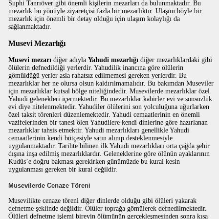
Suphi Tanrıöver gibi önemli kişilerin mezarları da bulunmaktadır. Bu
mezarlık bu yönüyle ziyaretçisi fazla bir mezarlıktır. Ulaşım böyle bir
mezarlık için önemli bir detay olduğu için ulaşım kolaylığı da
sağlanmaktadır.
Musevi Mezarlığı
Musevi mezarı
diğer adıyla
Yahudi mezarlığı
diğer mezarlıklardaki gibi
ölülerin defnedildiği yerlerdir. Yahudilik inancına göre ölülerin
gömüldüğü yerler asla rahatsız edilmemesi gereken yerlerdir. Bu
mezarlıklar her ne olursa olsun kaldırılmamalıdır. Bu bakımdan Museviler
için mezarlıklar kutsal bölge niteliğindedir. Musevilerde mezarlıklar özel
Yahudi gelenekleri içermektedir. Bu mezarlıklar kabirler evi ve sonsuzluk
evi diye nitelenmektedir. Yahudiler ölülerini son yolculuğuna uğurlarken
özel taksit törenleri düzenlemektedir. Yahudi cemaatlerinin en önemli
vazifelerinden bir tanesi ölen Yahudilere kendi dinlerine göre hazırlanan
mezarlıklar tahsis etmektir. Yahudi mezarlıkları genellikle Yahudi
cemaatlerinin kendi bütçesiyle satın alınıp desteklenmesiyle
uygulanmaktadır. Tarihte bilinen ilk Yahudi mezarlıkları orta çağda şehir
dışına inşa edilmiş mezarlıklardır. Geleneklerine göre ölünün ayaklarının
Kudüs’e doğru bakması gerekirken günümüzde bu kural kesin
uygulanması gereken bir kural değildir.
Musevilerde Cenaze Töreni
Musevilikte cenaze töreni diğer dinlerde olduğu gibi ölüleri yakarak
defnetme şeklinde değildir. Ölüler toprağa gömülerek defnedilmektedir.
Ölüleri defnetme işlemi bireyin ölümünün gerçekleşmesinden sonra kısa