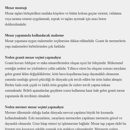
Mezar montajı
Mezar taşları birleştirilken mutlaka köşelere ve bütün kolona geçme sistemi, vidalama
veya tarama sistemi uygulanmalı, toprak ve taşları ayırmak için arası beton
doldurulmalıdır.
Mezar yapımında kullanılacak malzeme
Mezar yapımına uygun malzemeler seçilmesine dikkat edilmelidir. Granit ile mermerlerin
yapı malzemeleri birbirlerinden çok farklıdır.
Neden granit mezar seçimi yapmalıyız
Granit kuvars feldsput ve mika minarellerinden oluşan eşsiz bir bileşimdir. Mükemmel
estetiğin nedeni ise yüzbinlerce yılda saklıdır. Yıllarca süren bu oluşum sonrası meydana
gelen granit iklim değişikliklerine, kötü hava koşullarına karşı dayanalıklı olmasının
yanında sunduğu görsel çekiciliği ile dünyada çok tercih edilen bir ürün halini almıştır.
Birden fazla renk çeşidi ve farklı ürün grupları ile sizlere tercih yapma imkanı
sunmaktadır. Belirli aşamalardan geçtikten sonra kullanıma hazır hale gelen granit mezar
yapımında ilk tercihiniz olmalıdır.
Neden mermer mezar seçimi yapmalıyız
Mermer ülkemizde olduğu kadar dünyada mevcut yapıların büyük bir kısmında
kullanılmaktadır. Eski mezarların, sarayların mermerden yapılması mermerin görsel ve
dayanıklı olmasıdır. Göze hitap etmesi iyi işlenmesine bağlıdır. Mezar taşı yapım ekibi bu
hizmeti size kusursuz şekilde sunmak için aralıksız çalışmaktadır. Mermerin yoğun