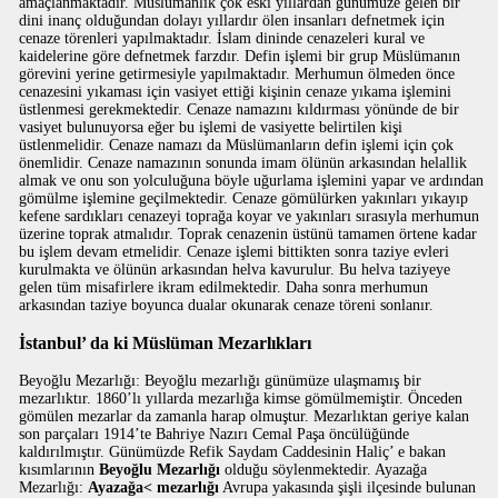
amaçlanmaktadır. Müslümanlık çok eski yıllardan günümüze gelen bir
dini inanç olduğundan dolayı yıllardır ölen insanları defnetmek için
cenaze törenleri yapılmaktadır. İslam dininde cenazeleri kural ve
kaidelerine göre defnetmek farzdır. Defin işlemi bir grup Müslümanın
görevini yerine getirmesiyle yapılmaktadır. Merhumun ölmeden önce
cenazesini yıkaması için vasiyet ettiği kişinin cenaze yıkama işlemini
üstlenmesi gerekmektedir. Cenaze namazını kıldırması yönünde de bir
vasiyet bulunuyorsa eğer bu işlemi de vasiyette belirtilen kişi
üstlenmelidir. Cenaze namazı da Müslümanların defin işlemi için çok
önemlidir. Cenaze namazının sonunda imam ölünün arkasından helallik
almak ve onu son yolculuğuna böyle uğurlama işlemini yapar ve ardından
gömülme işlemine geçilmektedir. Cenaze gömülürken yakınları yıkayıp
kefene sardıkları cenazeyi toprağa koyar ve yakınları sırasıyla merhumun
üzerine toprak atmalıdır. Toprak cenazenin üstünü tamamen örtene kadar
bu işlem devam etmelidir. Cenaze işlemi bittikten sonra taziye evleri
kurulmakta ve ölünün arkasından helva kavurulur. Bu helva taziyeye
gelen tüm misafirlere ikram edilmektedir. Daha sonra merhumun
arkasından taziye boyunca dualar okunarak cenaze töreni sonlanır.
İstanbul’ da ki Müslüman Mezarlıkları
Beyoğlu Mezarlığı: Beyoğlu mezarlığı günümüze ulaşmamış bir
mezarlıktır. 1860’lı yıllarda mezarlığa kimse gömülmemiştir. Önceden
gömülen mezarlar da zamanla harap olmuştur. Mezarlıktan geriye kalan
son parçaları 1914’te Bahriye Nazırı Cemal Paşa öncülüğünde
kaldırılmıştır. Günümüzde Refik Saydam Caddesinin Haliç’ e bakan
kısımlarının
Beyoğlu Mezarlığı
olduğu söylenmektedir. Ayazağa
Mezarlığı:
Ayazağa< mezarlığı
Avrupa yakasında şişli ilçesinde bulunan