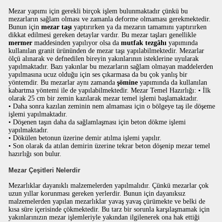
Mezar yapımı için gerekli birçok işlem bulunmaktadır çünkü bu
mezarların sağlam olması ve zamanla deforme olmaması gerekmektedir.
Bunun için
mezar taşı
yaptırırken ya da mezarın tamamını yaptırırken
dikkat edilmesi gereken detaylar vardır. Bu mezar taşları genellikle
mermer
maddesinden yapılıyor olsa da
mutfak tezgâhı
yapımında
kullanılan granit ürününden de mezar taşı yapılabilmektedir. Mezarlar
ölçü alınarak ve defnedilen bireyin yakınlarının isteklerine uyularak
yapılmaktadır. Bazı yakınlar bu mezarların sağlam olmayan maddelerden
yapılmasına ucuz olduğu için ses çıkarmasa da bu çok yanlış bir
yöntemdir. Bu mezarlar aynı zamanda
şömine
yapımında da kullanılan
kabartma yöntemi ile de yapılabilmektedir. Mezar Temel Hazırlığı: • İlk
olarak 25 cm bir zemin kazılarak mezar temel işlemi başlamaktadır.
• Daha sonra kazılan zeminin nem almaması için o bölgeye taş ile döşeme
işlemi yapılmaktadır.
• Döşenen taşın daha da sağlamlaşması için beton dökme işlemi
yapılmaktadır.
• Dökülen betonun üzerine demir atılma işlemi yapılır.
• Son olarak da atılan demirin üzerine tekrar beton döşenip mezar temel
hazırlığı son bulur.
Mezar Çeşitleri Nelerdir
Mezarlıklar dayanıklı malzemelerden yapılmalıdır. Çünkü mezarlar çok
uzun yıllar korunması gereken yerlerdir. Bunun için dayanıksız
malzemelerden yapılan mezarlıklar yavaş yavaş çürümekte ve belki de
kısa süre içerisinde çökmektedir. Bu tarz bir sorunla karşılaşmamak için
yakınlarınızın mezar işlemleriyle yakından ilgilenerek ona hak ettiği