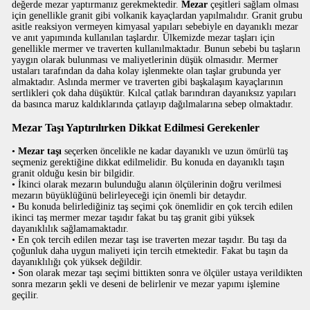
değerde mezar yaptırmanız gerekmektedir.
Mezar
çeşitleri sağlam olması
için genellikle granit gibi volkanik kayaçlardan yapılmalıdır. Granit grubu
asitle reaksiyon vermeyen kimyasal yapıları sebebiyle en dayanıklı mezar
ve anıt yapımında kullanılan taşlardır. Ülkemizde mezar taşları için
genellikle mermer ve traverten kullanılmaktadır. Bunun sebebi bu taşların
yaygın olarak bulunması ve maliyetlerinin düşük olmasıdır. Mermer
ustaları tarafından da daha kolay işlenmekte olan taşlar grubunda yer
almaktadır. Aslında mermer ve traverten gibi başkalaşım kayaçlarının
sertlikleri çok daha düşüktür. Kılcal çatlak barındıran dayanıksız yapıları
da basınca maruz kaldıklarında çatlayıp dağılmalarına sebep olmaktadır.
Mezar Taşı Yaptırılırken Dikkat Edilmesi Gerekenler
•
Mezar taşı
seçerken öncelikle ne kadar dayanıklı ve uzun ömürlü taş
seçmeniz gerektiğine dikkat edilmelidir. Bu konuda en dayanıklı taşın
granit olduğu kesin bir bilgidir.
• İkinci olarak mezarın bulunduğu alanın ölçülerinin doğru verilmesi
mezarın büyüklüğünü belirleyeceği için önemli bir detaydır.
• Bu konuda belirlediğiniz taş seçimi çok önemlidir en çok tercih edilen
ikinci taş mermer mezar taşıdır fakat bu taş granit gibi yüksek
dayanıklılık sağlamamaktadır.
• En çok tercih edilen mezar taşı ise traverten mezar taşıdır. Bu taşı da
çoğunluk daha uygun maliyeti için tercih etmektedir. Fakat bu taşın da
dayanıklılığı çok yüksek değildir.
• Son olarak mezar taşı seçimi bittikten sonra ve ölçüler ustaya verildikten
sonra mezarın şekli ve deseni de belirlenir ve mezar yapımı işlemine
geçilir.