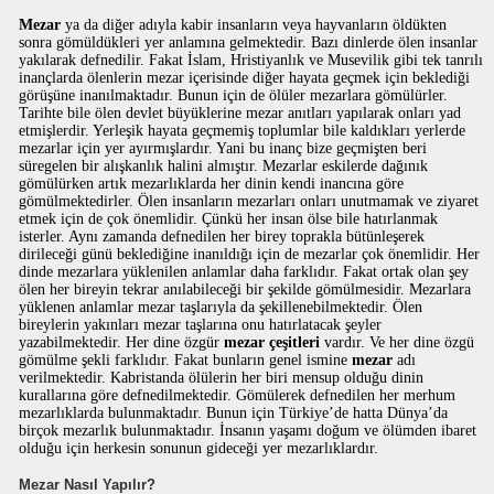
Mezar
ya da diğer adıyla kabir insanların veya hayvanların öldükten
sonra gömüldükleri yer anlamına gelmektedir. Bazı dinlerde ölen insanlar
yakılarak defnedilir. Fakat İslam, Hristiyanlık ve Musevilik gibi tek tanrılı
inançlarda ölenlerin mezar içerisinde diğer hayata geçmek için beklediği
görüşüne inanılmaktadır. Bunun için de ölüler mezarlara gömülürler.
Tarihte bile ölen devlet büyüklerine mezar anıtları yapılarak onları yad
etmişlerdir. Yerleşik hayata geçmemiş toplumlar bile kaldıkları yerlerde
mezarlar için yer ayırmışlardır. Yani bu inanç bize geçmişten beri
süregelen bir alışkanlık halini almıştır. Mezarlar eskilerde dağınık
gömülürken artık mezarlıklarda her dinin kendi inancına göre
gömülmektedirler. Ölen insanların mezarları onları unutmamak ve ziyaret
etmek için de çok önemlidir. Çünkü her insan ölse bile hatırlanmak
isterler. Aynı zamanda defnedilen her birey toprakla bütünleşerek
dirileceği günü beklediğine inanıldığı için de mezarlar çok önemlidir. Her
dinde mezarlara yüklenilen anlamlar daha farklıdır. Fakat ortak olan şey
ölen her bireyin tekrar anılabileceği bir şekilde gömülmesidir. Mezarlara
yüklenen anlamlar mezar taşlarıyla da şekillenebilmektedir. Ölen
bireylerin yakınları mezar taşlarına onu hatırlatacak şeyler
yazabilmektedir. Her dine özgür
mezar çeşitleri
vardır. Ve her dine özgü
gömülme şekli farklıdır. Fakat bunların genel ismine
mezar
adı
verilmektedir. Kabristanda ölülerin her biri mensup olduğu dinin
kurallarına göre defnedilmektedir. Gömülerek defnedilen her merhum
mezarlıklarda bulunmaktadır. Bunun için Türkiye’de hatta Dünya’da
birçok mezarlık bulunmaktadır. İnsanın yaşamı doğum ve ölümden ibaret
olduğu için herkesin sonunun gideceği yer mezarlıklardır.
Mezar Nasıl Yapılır?