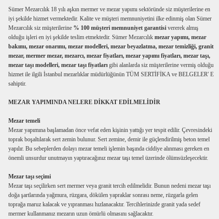
Sümer Mezarcılık 18 yılı aşkın mermer ve mezar yapımı sektöründe siz müşterilerine en
iyi şekilde hizmet vermektedir. Kalite ve müşteri memnuniyetini ilke edinmiş olan Sümer
Mezarcılık siz müşterilerine
% 100 müşteri memnuniyet garantisi
vererek almış
olduğu işleri en iyi şekilde teslim etmektedir. Sümer Mezarcılık
mezar yapımı, mezar
bakımı, mezar onarımı, mezar modelleri, mezar beyazlatma, mezar temizliği, granit
mezar, mermer mezar, mezarcı, mezar fiyatları, mezar yapımı fiyatları, mezar taşı,
mezar taşı modelleri, mezar taşı fiyatları
gibi alanlarda siz müşterilerine vermiş olduğu
hizmet ile ilgili İstanbul mezarlıklar müdürlüğünün TÜM SERTİFİKA ve BELGELER' E
sahiptir.
MEZAR YAPIMINDA NELERE DİKKAT EDİLMELİDİR
Mezar temeli
Mezar yapımına başlamadan önce vefat eden kişinin yattığı yer tespit edilir. Çevresindeki
toprak boşaltılarak sert zemin bulunur. Sert zemine, demir ile güçlendirilmiş beton temel
yapılır. Bu sebeplerden dolayı mezar temeli işlemin başında ciddiye alınması gereken en
önemli unsurdur unutmayın yaptıracağınız mezar taşı temel üzerinde ölümsüzleşecektir.
Mezar taşı seçimi
Mezar taşı seçilirken sert mermer veya granit tercih edilmelidir. Bunun nedeni mezar taşı
doğa şartlarında yağmura, rüzgara, dökülen yapraklar sonrası neme, rüzgarla gelen
toprağa maruz kalacak ve yıpranması hızlanacaktır. Tercihlerinizde granit yada sedef
mermer kullanmanız mezarın uzun ömürlü olmasını sağlacaktır.