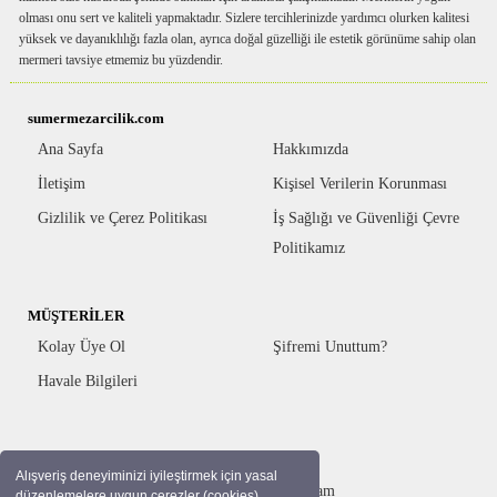
olması onu sert ve kaliteli yapmaktadır. Sizlere tercihlerinizde yardımcı olurken kalitesi
yüksek ve dayanıklılığı fazla olan, ayrıca doğal güzelliği ile estetik görünüme sahip olan
mermeri tavsiye etmemiz bu yüzdendir.
sumermezarcilik.com
Ana Sayfa
Hakkımızda
İletişim
Kişisel Verilerin Korunması
Gizlilik ve Çerez Politikası
İş Sağlığı ve Güvenliği Çevre
Politikamız
MÜŞTERİLER
Kolay Üye Ol
Şifremi Unuttum?
Havale Bilgileri
BİZİ TAKİP EDİN
Alışveriş deneyiminizi iyileştirmek için yasal
Facebook
Instagram
düzenlemelere uygun çerezler (cookies)