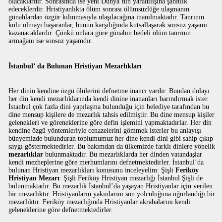
olacaklardır. Sonrasında ise yeni Dünya’nın yaradılışına şahitlik
edeceklerdir. Hristiyanlıkta ölüm sonrası ölümsüzlüğe ulaşmanın
günahlardan özgür kılınmasıyla ulaşılacağına inanılmaktadır. Tanrının
kulu olmayı başaranlar, bunun karşılığında kutsallaşarak sonsuz yaşamı
kazanacaklardır. Çünkü onlara göre günahın bedeli ölüm tanrının
armağanı ise sonsuz yaşamdır.
İstanbul’ da Bulunan Hristiyan Mezarlıkları
Her dinin kendine özgü ölülerini defnetme inancı vardır. Bundan dolayı
her din kendi mezarlıklarında kendi dinine inananları barındırmak ister.
İstanbul çok fazla dini yapılaşma bulunduğu için belediye tarafından bu
dine mensup kişilere de mezarlık tahsis edilmiştir. Bu dine mensup kişiler
gelenekleri ve göreneklerine göre defin işlemini yapmaktadırlar. Her din
kendine özgü yöntemleriyle cenazelerini gömmek isterler bu anlayışı
bünyemizde bulunduran toplumumuz her dine kendi dini gibi sahip çıkıp
saygı göstermektedirler. Bu bakımdan da ülkemizde farklı dinlere yönelik
mezarlıklar
bulunmaktadır. Bu mezarlıklarda her dinden vatandaşlar
kendi mezheplerine göre merhumlarını defnetmektedirler. İstanbul’da
bulunan Hristiyan mezarlıkları konusunu inceleyelim: Şişli
Feriköy
Hristiyan Mezarı
: Şişli Feriköy Hristiyan mezarlığı İstanbul Şişli de
bulunmaktadır. Bu mezarlık İstanbul’da yaşayan Hristiyanlar için verilen
bir mezarlıktır. Hristiyanların yakınlarını son yolculuğuna uğurlandığı bir
mezarlıktır. Feriköy mezarlığında Hristiyanlar akrabalarını kendi
geleneklerine göre defnetmektedirler.