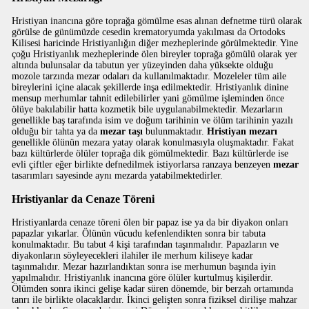
Hristiyan inancına göre toprağa gömülme esas alınan defnetme türü olarak
görülse de günümüzde cesedin krematoryumda yakılması da Ortodoks
Kilisesi haricinde Hristiyanlığın diğer mezheplerinde görülmektedir. Yine
çoğu Hristiyanlık mezheplerinde ölen bireyler toprağa gömülü olarak yer
altında bulunsalar da tabutun yer yüzeyinden daha yüksekte olduğu
mozole tarzında mezar odaları da kullanılmaktadır. Mozeleler tüm aile
bireylerini içine alacak şekillerde inşa edilmektedir. Hristiyanlık dinine
mensup merhumlar tahnit edilebilirler yani gömülme işleminden önce
ölüye bakılabilir hatta kozmetik bile uygulanabilmektedir. Mezarların
genellikle baş tarafında isim ve doğum tarihinin ve ölüm tarihinin yazılı
olduğu bir tahta ya da
mezar taşı
bulunmaktadır.
Hristiyan mezarı
genellikle ölünün mezara yatay olarak konulmasıyla oluşmaktadır. Fakat
bazı kültürlerde ölüler toprağa dik gömülmektedir. Bazı kültürlerde ise
evli çiftler eğer birlikte defnedilmek istiyorlarsa ranzaya benzeyen
mezar
tasarımları sayesinde aynı mezarda yatabilmektedirler.
Hristiyanlar da Cenaze Töreni
Hristiyanlarda cenaze töreni ölen bir papaz ise ya da bir diyakon onları
papazlar yıkarlar. Ölünün vücudu kefenlendikten sonra bir tabuta
konulmaktadır. Bu tabut 4 kişi tarafından taşınmalıdır. Papazların ve
diyakonların söyleyecekleri ilahiler ile merhum kiliseye kadar
taşınmalıdır. Mezar hazırlandıktan sonra ise merhumun başında iyin
yapılmalıdır. Hristiyanlık inancına göre ölüler kurtulmuş kişilerdir.
Ölümden sonra ikinci gelişe kadar süren dönemde, bir berzah ortamında
tanrı ile birlikte olacaklardır. İkinci gelişten sonra fiziksel dirilişe mahzar