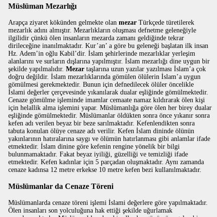
Müslüman Mezarlığı
Arapça ziyaret kökünden gelmekte olan
mezar
Türkçede türetilerek
mezarlık adını almıştır. Mezarlıkların oluşması defnetme geleneğiyle
ilgilidir çünkü ölen insanların mezarda zamanı geldiğinde tekrar
dirileceğine inanılmaktadır. Kur’an’ a göre bu geleneği başlatan ilk insan
Hz. Adem’in oğlu Kabil’dir. İslam şehirlerinde mezarlıklar yerleşim
alanlarını ve surların dışlarına yapılmıştır. İslam mezarlığı dine uygun bir
şekilde yapılmalıdır.
Mezar
taşlarına uzun yazılar yazılması İslam’a çok
doğru değildir. İslam mezarlıklarında gömülen ölülerin İslam’a uygun
gömülmesi gerekmektedir. Bunun için defnedilecek ölüler öncelikle
İslami değerler çerçevesinde yıkanılarak dualar eşliğinde gömülmektedir.
Cenaze gömülme işleminde imamlar cemaate namaz kıldırarak ölen kişi
için helallik alma işlemini yapar. Müslümanlığa göre ölen her birey dualar
eşliğinde gömülmektedir. Müslümanlar öldükten sonra önce yıkanır sonra
kefen adı verilen beyaz bir beze sarılmaktadır. Kefenlendikten sonra
tabuta konulan ölüye cenaze adı verilir. Kefen İslam dininde ölünün
yakınlarının hatıralarına saygı ve ölümün hatırlanması gibi anlamlar ifade
etmektedir. İslam dinine göre kefenin rengine yönelik bir bilgi
bulunmamaktadır. Fakat beyaz iyiliği, güzelliği ve temizliği ifade
etmektedir. Kefen kadınlar için 5 parçadan oluşmaktadır. Aynı zamanda
cenaze kadınsa 12 metre erkekse 10 metre kefen bezi kullanılmaktadır.
Müslümanlar da Cenaze Töreni
Müslümanlarda cenaze töreni işlemi İslami değerlere göre yapılmaktadır.
Ölen insanları son yolculuğuna hak ettiği şekilde uğurlamak