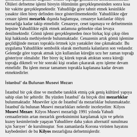
Ölüleri defnetme işlemi bireyin ölümünün gerçekleşmesinden sonra kısa
bir vakitte gerçekleşmektedir. Yahudiliğe göre tahnit etmek kesinlikle
yasaktır ölen birey definden önce gösterilmemektedir. Yahudilikte eğer
cenaze işlemi
mezarlık
dışında başlamışsa, cenazeye katılanlar ölüyü
mezarlığa kadar takip etmelidir. Cenazeye, ceset taşımaya ve defnetmenin
hepsine Yahudilikte eşlik etmek anlamına gelmekte olan levaya
denilmektedir. Gömü işlemi gerçekleşmeden önce birkaç kişi çıkıp ölen
kişi hakkında methiyelerde bulunmaktadır. Cenazenin artık gömü işlemine
geçildiğinde mezarı toprakla örtmek için yastakiler öne çıkmaktadır. Bu
uygulama Yahudilikte sembolik olarak merhumla kalanların son vedasıdır.
Geleneğe göre toprak atmak için kullanılan küreğin ucu her zaman toprağı
gösteriyor olmalıdır. Her birey üç kürek toprak attıktan sonra küreği
toprağa dikmeli ve bir sonraki kişi oradan çıkararak aynı işleme devam
etmelidir. Bu işlem mezar tamamen toprakla kaplanana kadar devam
etmektedirler.
İstanbul’ da Bulunan Musevi Mezarı
İstanbul bir çok dine ve mezhebe tanıklık etmiş çok geniş kültürel yapıya
sahip olan bir şehirdir. Bu yüzden İstanbul’ da birçok dini
mezarlıklar
bulunmaktadır. Museviler için de İstanbul’da mezarlıklar bulunmaktadır.
İstanbul’da bulunan Musevi mezarlıkları nelerdir inceleyelim: Kilyos
Musevi Mezarı
: Kilyos Musevi mezarlığı 1991 yılında Yahudi
cemaatlerinin artan mezarlık gereksinimini karşılamak için ve şehrin
kuzey kesimlerinde yaşayan Yahudilere daha yakın alternatif sunulması
için Sarıyer’ de kurulmuştur. Son zamanlarda Korona virüsten hayatını
kaybedenleri de bu
Kilyos
mezarlığına defnetmişlerdir.