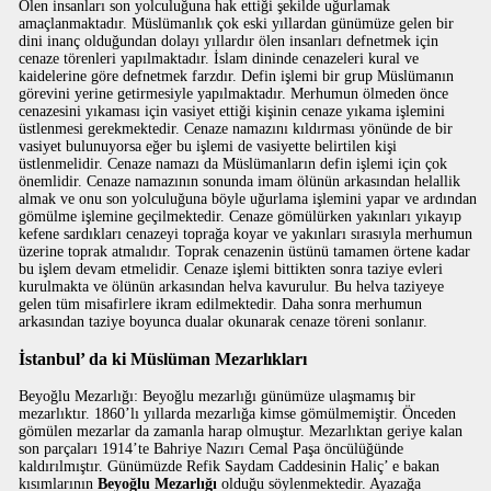
Ölen insanları son yolculuğuna hak ettiği şekilde uğurlamak
amaçlanmaktadır. Müslümanlık çok eski yıllardan günümüze gelen bir
dini inanç olduğundan dolayı yıllardır ölen insanları defnetmek için
cenaze törenleri yapılmaktadır. İslam dininde cenazeleri kural ve
kaidelerine göre defnetmek farzdır. Defin işlemi bir grup Müslümanın
görevini yerine getirmesiyle yapılmaktadır. Merhumun ölmeden önce
cenazesini yıkaması için vasiyet ettiği kişinin cenaze yıkama işlemini
üstlenmesi gerekmektedir. Cenaze namazını kıldırması yönünde de bir
vasiyet bulunuyorsa eğer bu işlemi de vasiyette belirtilen kişi
üstlenmelidir. Cenaze namazı da Müslümanların defin işlemi için çok
önemlidir. Cenaze namazının sonunda imam ölünün arkasından helallik
almak ve onu son yolculuğuna böyle uğurlama işlemini yapar ve ardından
gömülme işlemine geçilmektedir. Cenaze gömülürken yakınları yıkayıp
kefene sardıkları cenazeyi toprağa koyar ve yakınları sırasıyla merhumun
üzerine toprak atmalıdır. Toprak cenazenin üstünü tamamen örtene kadar
bu işlem devam etmelidir. Cenaze işlemi bittikten sonra taziye evleri
kurulmakta ve ölünün arkasından helva kavurulur. Bu helva taziyeye
gelen tüm misafirlere ikram edilmektedir. Daha sonra merhumun
arkasından taziye boyunca dualar okunarak cenaze töreni sonlanır.
İstanbul’ da ki Müslüman Mezarlıkları
Beyoğlu Mezarlığı: Beyoğlu mezarlığı günümüze ulaşmamış bir
mezarlıktır. 1860’lı yıllarda mezarlığa kimse gömülmemiştir. Önceden
gömülen mezarlar da zamanla harap olmuştur. Mezarlıktan geriye kalan
son parçaları 1914’te Bahriye Nazırı Cemal Paşa öncülüğünde
kaldırılmıştır. Günümüzde Refik Saydam Caddesinin Haliç’ e bakan
kısımlarının
Beyoğlu Mezarlığı
olduğu söylenmektedir. Ayazağa