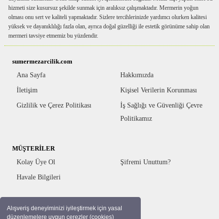
hizmeti size kusursuz şekilde sunmak için aralıksız çalışmaktadır. Mermerin yoğun
olması onu sert ve kaliteli yapmaktadır. Sizlere tercihlerinizde yardımcı olurken kalitesi
yüksek ve dayanıklılığı fazla olan, ayrıca doğal güzelliği ile estetik görünüme sahip olan
mermeri tavsiye etmemiz bu yüzdendir.
sumermezarcilik.com
Ana Sayfa
Hakkımızda
İletişim
Kişisel Verilerin Korunması
Gizlilik ve Çerez Politikası
İş Sağlığı ve Güvenliği Çevre
Politikamız
MÜŞTERİLER
Kolay Üye Ol
Şifremi Unuttum?
Havale Bilgileri
Alışveriş deneyiminizi iyileştirmek için yasal
BİZİ TAKİP EDİN
düzenlemelere uygun çerezler (cookies)