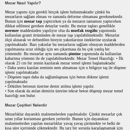
Mezar Nasıl Yapılır?
Mezar yapımı için gerekli birçok işlem bulunmaktadır çünkü bu
mezarların sağlam olması ve zamanla deforme olmaması gerekmektedir.
Bunun için
mezar taşı
yaptırırken ya da mezarın tamamını yaptırırken
dikkat edilmesi gereken detaylar vardır. Bu mezar taşları genellikle
mermer
maddesinden yapılıyor olsa da
mutfak tezgâhı
yapımında
kullanılan granit ürününden de mezar taşı yapılabilmektedir. Mezarlar
ölçü alınarak ve defnedilen bireyin yakınlarının isteklerine uyularak
yapılmaktadır. Bazı yakınlar bu mezarların sağlam olmayan maddelerden
yapılmasına ucuz olduğu için ses çıkarmasa da bu çok yanlış bir
yöntemdir. Bu mezarlar aynı zamanda
şömine
yapımında da kullanılan
kabartma yöntemi ile de yapılabilmektedir. Mezar Temel Hazırlığı: • İlk
olarak 25 cm bir zemin kazılarak mezar temel işlemi başlamaktadır.
• Daha sonra kazılan zeminin nem almaması için o bölgeye taş ile döşeme
işlemi yapılmaktadır.
• Döşenen taşın daha da sağlamlaşması için beton dökme işlemi
yapılmaktadır.
• Dökülen betonun üzerine demir atılma işlemi yapılır.
• Son olarak da atılan demirin üzerine tekrar beton döşenip mezar temel
hazırlığı son bulur.
Mezar Çeşitleri Nelerdir
Mezarlıklar dayanıklı malzemelerden yapılmalıdır. Çünkü mezarlar çok
uzun yıllar korunması gereken yerlerdir. Bunun için dayanıksız
malzemelerden yapılan mezarlıklar yavaş yavaş çürümekte ve belki de
kısa süre içerisinde çökmektedir. Bu tarz bir sorunla karşılaşmamak için