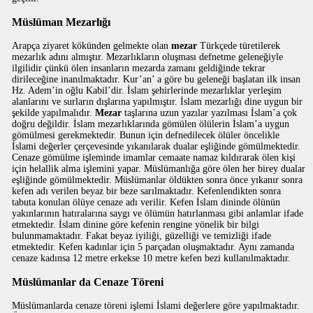
Müslüman Mezarlığı
Arapça ziyaret kökünden gelmekte olan
mezar
Türkçede türetilerek
mezarlık adını almıştır. Mezarlıkların oluşması defnetme geleneğiyle
ilgilidir çünkü ölen insanların mezarda zamanı geldiğinde tekrar
dirileceğine inanılmaktadır. Kur’an’ a göre bu geleneği başlatan ilk insan
Hz. Adem’in oğlu Kabil’dir. İslam şehirlerinde mezarlıklar yerleşim
alanlarını ve surların dışlarına yapılmıştır. İslam mezarlığı dine uygun bir
şekilde yapılmalıdır.
Mezar
taşlarına uzun yazılar yazılması İslam’a çok
doğru değildir. İslam mezarlıklarında gömülen ölülerin İslam’a uygun
gömülmesi gerekmektedir. Bunun için defnedilecek ölüler öncelikle
İslami değerler çerçevesinde yıkanılarak dualar eşliğinde gömülmektedir.
Cenaze gömülme işleminde imamlar cemaate namaz kıldırarak ölen kişi
için helallik alma işlemini yapar. Müslümanlığa göre ölen her birey dualar
eşliğinde gömülmektedir. Müslümanlar öldükten sonra önce yıkanır sonra
kefen adı verilen beyaz bir beze sarılmaktadır. Kefenlendikten sonra
tabuta konulan ölüye cenaze adı verilir. Kefen İslam dininde ölünün
yakınlarının hatıralarına saygı ve ölümün hatırlanması gibi anlamlar ifade
etmektedir. İslam dinine göre kefenin rengine yönelik bir bilgi
bulunmamaktadır. Fakat beyaz iyiliği, güzelliği ve temizliği ifade
etmektedir. Kefen kadınlar için 5 parçadan oluşmaktadır. Aynı zamanda
cenaze kadınsa 12 metre erkekse 10 metre kefen bezi kullanılmaktadır.
Müslümanlar da Cenaze Töreni
Müslümanlarda cenaze töreni işlemi İslami değerlere göre yapılmaktadır.