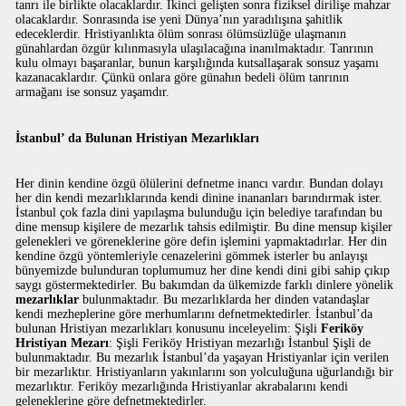
tanrı ile birlikte olacaklardır. İkinci gelişten sonra fiziksel dirilişe mahzar
olacaklardır. Sonrasında ise yeni Dünya’nın yaradılışına şahitlik
edeceklerdir. Hristiyanlıkta ölüm sonrası ölümsüzlüğe ulaşmanın
günahlardan özgür kılınmasıyla ulaşılacağına inanılmaktadır. Tanrının
kulu olmayı başaranlar, bunun karşılığında kutsallaşarak sonsuz yaşamı
kazanacaklardır. Çünkü onlara göre günahın bedeli ölüm tanrının
armağanı ise sonsuz yaşamdır.
İstanbul’ da Bulunan Hristiyan Mezarlıkları
Her dinin kendine özgü ölülerini defnetme inancı vardır. Bundan dolayı
her din kendi mezarlıklarında kendi dinine inananları barındırmak ister.
İstanbul çok fazla dini yapılaşma bulunduğu için belediye tarafından bu
dine mensup kişilere de mezarlık tahsis edilmiştir. Bu dine mensup kişiler
gelenekleri ve göreneklerine göre defin işlemini yapmaktadırlar. Her din
kendine özgü yöntemleriyle cenazelerini gömmek isterler bu anlayışı
bünyemizde bulunduran toplumumuz her dine kendi dini gibi sahip çıkıp
saygı göstermektedirler. Bu bakımdan da ülkemizde farklı dinlere yönelik
mezarlıklar
bulunmaktadır. Bu mezarlıklarda her dinden vatandaşlar
kendi mezheplerine göre merhumlarını defnetmektedirler. İstanbul’da
bulunan Hristiyan mezarlıkları konusunu inceleyelim: Şişli
Feriköy
Hristiyan Mezarı
: Şişli Feriköy Hristiyan mezarlığı İstanbul Şişli de
bulunmaktadır. Bu mezarlık İstanbul’da yaşayan Hristiyanlar için verilen
bir mezarlıktır. Hristiyanların yakınlarını son yolculuğuna uğurlandığı bir
mezarlıktır. Feriköy mezarlığında Hristiyanlar akrabalarını kendi
geleneklerine göre defnetmektedirler.