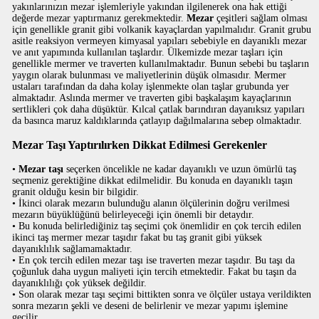
yakınlarınızın mezar işlemleriyle yakından ilgilenerek ona hak ettiği
değerde mezar yaptırmanız gerekmektedir.
Mezar
çeşitleri sağlam olması
için genellikle granit gibi volkanik kayaçlardan yapılmalıdır. Granit grubu
asitle reaksiyon vermeyen kimyasal yapıları sebebiyle en dayanıklı mezar
ve anıt yapımında kullanılan taşlardır. Ülkemizde mezar taşları için
genellikle mermer ve traverten kullanılmaktadır. Bunun sebebi bu taşların
yaygın olarak bulunması ve maliyetlerinin düşük olmasıdır. Mermer
ustaları tarafından da daha kolay işlenmekte olan taşlar grubunda yer
almaktadır. Aslında mermer ve traverten gibi başkalaşım kayaçlarının
sertlikleri çok daha düşüktür. Kılcal çatlak barındıran dayanıksız yapıları
da basınca maruz kaldıklarında çatlayıp dağılmalarına sebep olmaktadır.
Mezar Taşı Yaptırılırken Dikkat Edilmesi Gerekenler
•
Mezar taşı
seçerken öncelikle ne kadar dayanıklı ve uzun ömürlü taş
seçmeniz gerektiğine dikkat edilmelidir. Bu konuda en dayanıklı taşın
granit olduğu kesin bir bilgidir.
• İkinci olarak mezarın bulunduğu alanın ölçülerinin doğru verilmesi
mezarın büyüklüğünü belirleyeceği için önemli bir detaydır.
• Bu konuda belirlediğiniz taş seçimi çok önemlidir en çok tercih edilen
ikinci taş mermer mezar taşıdır fakat bu taş granit gibi yüksek
dayanıklılık sağlamamaktadır.
• En çok tercih edilen mezar taşı ise traverten mezar taşıdır. Bu taşı da
çoğunluk daha uygun maliyeti için tercih etmektedir. Fakat bu taşın da
dayanıklılığı çok yüksek değildir.
• Son olarak mezar taşı seçimi bittikten sonra ve ölçüler ustaya verildikten
sonra mezarın şekli ve deseni de belirlenir ve mezar yapımı işlemine
geçilir.