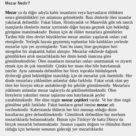
Mezar Nedir?
Mezar
ya da diğer adıyla kabir insanların veya hayvanların öldükten
sonra gömüldükleri yer anlamına gelmektedir. Bazı dinlerde ölen insanlar
yakılarak defnedilir. Fakat İslam, Hristiyanlık ve Musevilik gibi tek tanrılı
inançlarda ölenlerin mezar içerisinde diğer hayata geçmek için beklediği
görüşüne inanılmaktadır. Bunun için de ölüler mezarlara gömülürler.
Tarihte bile ölen devlet büyüklerine mezar anıtları yapılarak onları yad
etmişlerdir. Yerleşik hayata geçmemiş toplumlar bile kaldıkları yerlerde
mezarlar için yer ayırmışlardır. Yani bu inanç bize geçmişten beri
süregelen bir alışkanlık halini almıştır. Mezarlar eskilerde dağınık
gömülürken artık mezarlıklarda her dinin kendi inancına göre
gömülmektedirler. Ölen insanların mezarları onları unutmamak ve ziyaret
etmek için de çok önemlidir. Çünkü her insan ölse bile hatırlanmak
isterler. Aynı zamanda defnedilen her birey toprakla bütünleşerek
dirileceği günü beklediğine inanıldığı için de mezarlar çok önemlidir. Her
dinde mezarlara yüklenilen anlamlar daha farklıdır. Fakat ortak olan şey
ölen her bireyin tekrar anılabileceği bir şekilde gömülmesidir. Mezarlara
yüklenen anlamlar mezar taşlarıyla da şekillenebilmektedir. Ölen
bireylerin yakınları mezar taşlarına onu hatırlatacak şeyler
yazabilmektedir. Her dine özgür
mezar çeşitleri
vardır. Ve her dine özgü
gömülme şekli farklıdır. Fakat bunların genel ismine
mezar
adı
verilmektedir. Kabristanda ölülerin her biri mensup olduğu dinin
kurallarına göre defnedilmektedir. Gömülerek defnedilen her merhum
mezarlıklarda bulunmaktadır. Bunun için Türkiye’de hatta Dünya’da
birçok mezarlık bulunmaktadır. İnsanın yaşamı doğum ve ölümden ibaret
olduğu için herkesin sonunun gideceği yer mezarlıklardır.