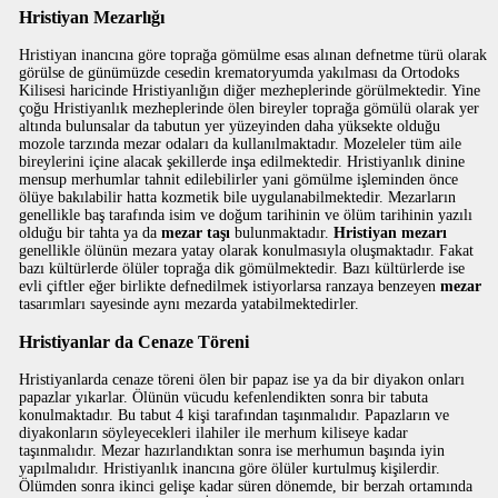
Hristiyan Mezarlığı
Hristiyan inancına göre toprağa gömülme esas alınan defnetme türü olarak
görülse de günümüzde cesedin krematoryumda yakılması da Ortodoks
Kilisesi haricinde Hristiyanlığın diğer mezheplerinde görülmektedir. Yine
çoğu Hristiyanlık mezheplerinde ölen bireyler toprağa gömülü olarak yer
altında bulunsalar da tabutun yer yüzeyinden daha yüksekte olduğu
mozole tarzında mezar odaları da kullanılmaktadır. Mozeleler tüm aile
bireylerini içine alacak şekillerde inşa edilmektedir. Hristiyanlık dinine
mensup merhumlar tahnit edilebilirler yani gömülme işleminden önce
ölüye bakılabilir hatta kozmetik bile uygulanabilmektedir. Mezarların
genellikle baş tarafında isim ve doğum tarihinin ve ölüm tarihinin yazılı
olduğu bir tahta ya da
mezar taşı
bulunmaktadır.
Hristiyan mezarı
genellikle ölünün mezara yatay olarak konulmasıyla oluşmaktadır. Fakat
bazı kültürlerde ölüler toprağa dik gömülmektedir. Bazı kültürlerde ise
evli çiftler eğer birlikte defnedilmek istiyorlarsa ranzaya benzeyen
mezar
tasarımları sayesinde aynı mezarda yatabilmektedirler.
Hristiyanlar da Cenaze Töreni
Hristiyanlarda cenaze töreni ölen bir papaz ise ya da bir diyakon onları
papazlar yıkarlar. Ölünün vücudu kefenlendikten sonra bir tabuta
konulmaktadır. Bu tabut 4 kişi tarafından taşınmalıdır. Papazların ve
diyakonların söyleyecekleri ilahiler ile merhum kiliseye kadar
taşınmalıdır. Mezar hazırlandıktan sonra ise merhumun başında iyin
yapılmalıdır. Hristiyanlık inancına göre ölüler kurtulmuş kişilerdir.
Ölümden sonra ikinci gelişe kadar süren dönemde, bir berzah ortamında