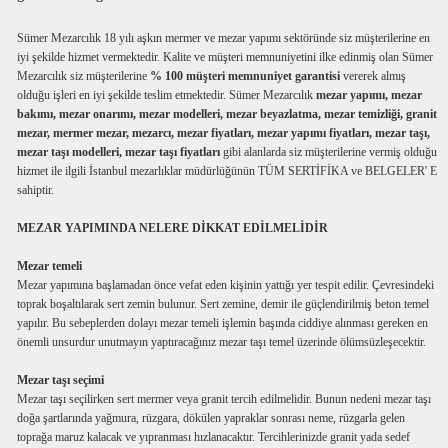
Sümer Mezarcılık 18 yılı aşkın mermer ve mezar yapımı sektöründe siz müşterilerine en
iyi şekilde hizmet vermektedir. Kalite ve müşteri memnuniyetini ilke edinmiş olan Sümer
Mezarcılık siz müşterilerine
% 100 müşteri memnuniyet garantisi
vererek almış
olduğu işleri en iyi şekilde teslim etmektedir. Sümer Mezarcılık
mezar yapımı, mezar
bakımı, mezar onarımı, mezar modelleri, mezar beyazlatma, mezar temizliği, granit
mezar, mermer mezar, mezarcı, mezar fiyatları, mezar yapımı fiyatları, mezar taşı,
mezar taşı modelleri, mezar taşı fiyatları
gibi alanlarda siz müşterilerine vermiş olduğu
hizmet ile ilgili İstanbul mezarlıklar müdürlüğünün TÜM SERTİFİKA ve BELGELER' E
sahiptir.
MEZAR YAPIMINDA NELERE DİKKAT EDİLMELİDİR
Mezar temeli
Mezar yapımına başlamadan önce vefat eden kişinin yattığı yer tespit edilir. Çevresindeki
toprak boşaltılarak sert zemin bulunur. Sert zemine, demir ile güçlendirilmiş beton temel
yapılır. Bu sebeplerden dolayı mezar temeli işlemin başında ciddiye alınması gereken en
önemli unsurdur unutmayın yaptıracağınız mezar taşı temel üzerinde ölümsüzleşecektir.
Mezar taşı seçimi
Mezar taşı seçilirken sert mermer veya granit tercih edilmelidir. Bunun nedeni mezar taşı
doğa şartlarında yağmura, rüzgara, dökülen yapraklar sonrası neme, rüzgarla gelen
toprağa maruz kalacak ve yıpranması hızlanacaktır. Tercihlerinizde granit yada sedef