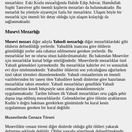
mezarlıktır. Eski Kozlu mezarlığında Halide Edip Adıvar, Hamdullah
Suphi Tanrıöver gibi önemli kişilerin mezarları da bulunmaktadır. Bu
mezarlık bu yönüyle ziyaretçisi fazla bir mezarlıktır. Ulaşım böyle bir
mezarlık için önemli bir detay olduğu için ulaşım kolaylığı da
sağlanmaktadır.
Musevi Mezarlığı
Musevi mezarı
diğer adıyla
Yahudi mezarlığı
diğer mezarlıklardaki gibi
ölülerin defnedildiği yerlerdir. Yahudilik inancına göre ölülerin
gömüldüğü yerler asla rahatsız edilmemesi gereken yerlerdir. Bu
mezarlıklar her ne olursa olsun kaldırılmamalıdır. Bu bakımdan Museviler
için mezarlıklar kutsal bölge niteliğindedir. Musevilerde mezarlıklar özel
Yahudi gelenekleri içermektedir. Bu mezarlıklar kabirler evi ve sonsuzluk
evi diye nitelenmektedir. Yahudiler ölülerini son yolculuğuna uğurlarken
özel taksit törenleri düzenlemektedir. Yahudi cemaatlerinin en önemli
vazifelerinden bir tanesi ölen Yahudilere kendi dinlerine göre hazırlanan
mezarlıklar tahsis etmektir. Yahudi mezarlıkları genellikle Yahudi
cemaatlerinin kendi bütçesiyle satın alınıp desteklenmesiyle
uygulanmaktadır. Tarihte bilinen ilk Yahudi mezarlıkları orta çağda şehir
dışına inşa edilmiş mezarlıklardır. Geleneklerine göre ölünün ayaklarının
Kudüs’e doğru bakması gerekirken günümüzde bu kural kesin
uygulanması gereken bir kural değildir.
Musevilerde Cenaze Töreni
Musevilikte cenaze töreni diğer dinlerde olduğu gibi ölüleri yakarak
defnetme şeklinde değildir. Ölüler toprağa gömülerek defnedilmektedir.