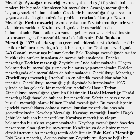
Mezarlığı:
Ayazağa< mezarlığı
Avrupa yakasında şişli ilçesinde bulunan
modern bir biçimde düzenlenen bir mezarlıktır. Ayazağa mezarlığında
hayrat çeşmeleri bulunmaktadır. Öncelerde bu mezarlığa ulaşım sorunu
yaşanıyor olsa da günümüzde bu problem ortadan kalkmıştır. Kozlu
Mezarlığı:
Kozlu mezarlığı
Avrupa yakasının Zeytinburnu ilçesinde yer
alan bir mezarlıktır. Kozlu mezarlığında aile mezarlıkları da
bulunmaktadır. Bütün ailenizin zamanı gelince yan yana defnedilmesini
istiyorsanız eğer aile mezarlıklarına bakabilirsiniz. Eski
Topkapı
Mezarlığı
: 1973 yılında yapılan çevre yolu düzenlemesi yüzünden cadde
ile ikiye bölünen mezarlığın küçük bir parçasıdır. Topkapı mezarlığında
240 Osmanlı mezar taşı bulunmaktadır. Eski Topkapı mezarlığında tarihte
büyük izler bırakan insanların da mezarı bulunmaktadır. Dedeler
mezarlığı:
Dedeler mezarlığı
Zeytinburnu’ nda bulunmaktadır. Ulaşım
bakımından bu mezarlığa girmekte bir sorun yaşanmamaktadır. Dedeler
mezarlığında aile mezarlıkları da bulunmaktadır. Zincirlikuyu Mezarlığı:
Zincirlikuyu mezarlığı
İstanbul’ un en bilindik mezarlıklarından bir
tanesidir. Zincirlikuyu mezarlığı şişli ilçesinde bulunmaktadır. 1935
yılında açılan çok eski bir mezarlıktır. Abdülhak Hamit Tarhan
Zincirlikuyu mezarlığına gömülen ilk isimdir.
Hasdal Mezarlığı
: Hasdal
mezarlığı Kağıthane’ de bulunan bir mezarlıktır. Şehrin en sessiz ve en
huzurlu mezarlığı olarak bilinen Hasdal mezarlığıdır. Bu mezarlık şehir
içindeki mezarlıkların dolması sonucu kurulan mezarlıklar arasında
gösterilmektedir. Kayabaşı Mezarlığı: Kayabaşı mezarlığı İstanbul Başak
Şehir ’de bulunan bir mezarlıktır. Kayabaşı mezarlığına ulaşım
bakımından bir sıkıntı yaşanmamaktadır. Kayabaşı mezarlığında önceden
mezar satın alma işlemleri mevcuttur. Kendinize ya da ailenize mezar
almak isterseniz bu mezarlığı tercih edebilirsiniz.
Eski Kozlu Mezarlığı
:
Eski Kozlu mezarlığı Avrupa yakasının Zeytinburnu ilçesine bağlı bir