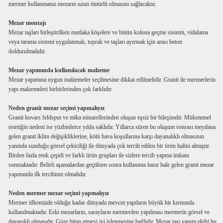
mermer kullanmanız mezarın uzun ömürlü olmasını sağlacaktır.
Mezar montajı
Mezar taşları birleştirilken mutlaka köşelere ve bütün kolona geçme sistemi, vidalama
veya tarama sistemi uygulanmalı, toprak ve taşları ayırmak için arası beton
doldurulmalıdır.
Mezar yapımında kullanılacak malzeme
Mezar yapımına uygun malzemeler seçilmesine dikkat edilmelidir. Granit ile mermerlerin
yapı malzemeleri birbirlerinden çok farklıdır.
Neden granit mezar seçimi yapmalıyız
Granit kuvars feldsput ve mika minarellerinden oluşan eşsiz bir bileşimdir. Mükemmel
estetiğin nedeni ise yüzbinlerce yılda saklıdır. Yıllarca süren bu oluşum sonrası meydana
gelen granit iklim değişikliklerine, kötü hava koşullarına karşı dayanalıklı olmasının
yanında sunduğu görsel çekiciliği ile dünyada çok tercih edilen bir ürün halini almıştır.
Birden fazla renk çeşidi ve farklı ürün grupları ile sizlere tercih yapma imkanı
sunmaktadır. Belirli aşamalardan geçtikten sonra kullanıma hazır hale gelen granit mezar
yapımında ilk tercihiniz olmalıdır.
Neden mermer mezar seçimi yapmalıyız
Mermer ülkemizde olduğu kadar dünyada mevcut yapıların büyük bir kısmında
kullanılmaktadır. Eski mezarların, sarayların mermerden yapılması mermerin görsel ve
dayanıklı olmasıdır. Göze hitap etmesi iyi işlenmesine bağlıdır. Mezar taşı yapım ekibi bu