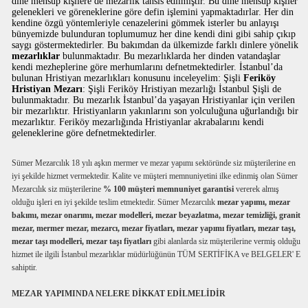
dine mensup kişilere de mezarlık tahsis edilmiştir. Bu dine mensup kişiler
gelenekleri ve göreneklerine göre defin işlemini yapmaktadırlar. Her din
kendine özgü yöntemleriyle cenazelerini gömmek isterler bu anlayışı
bünyemizde bulunduran toplumumuz her dine kendi dini gibi sahip çıkıp
saygı göstermektedirler. Bu bakımdan da ülkemizde farklı dinlere yönelik
mezarlıklar
bulunmaktadır. Bu mezarlıklarda her dinden vatandaşlar
kendi mezheplerine göre merhumlarını defnetmektedirler. İstanbul’da
bulunan Hristiyan mezarlıkları konusunu inceleyelim: Şişli
Feriköy
Hristiyan Mezarı
: Şişli Feriköy Hristiyan mezarlığı İstanbul Şişli de
bulunmaktadır. Bu mezarlık İstanbul’da yaşayan Hristiyanlar için verilen
bir mezarlıktır. Hristiyanların yakınlarını son yolculuğuna uğurlandığı bir
mezarlıktır. Feriköy mezarlığında Hristiyanlar akrabalarını kendi
geleneklerine göre defnetmektedirler.
Sümer Mezarcılık 18 yılı aşkın mermer ve mezar yapımı sektöründe siz müşterilerine en
iyi şekilde hizmet vermektedir. Kalite ve müşteri memnuniyetini ilke edinmiş olan Sümer
Mezarcılık siz müşterilerine
% 100 müşteri memnuniyet garantisi
vererek almış
olduğu işleri en iyi şekilde teslim etmektedir. Sümer Mezarcılık
mezar yapımı, mezar
bakımı, mezar onarımı, mezar modelleri, mezar beyazlatma, mezar temizliği, granit
mezar, mermer mezar, mezarcı, mezar fiyatları, mezar yapımı fiyatları, mezar taşı,
mezar taşı modelleri, mezar taşı fiyatları
gibi alanlarda siz müşterilerine vermiş olduğu
hizmet ile ilgili İstanbul mezarlıklar müdürlüğünün TÜM SERTİFİKA ve BELGELER' E
sahiptir.
MEZAR YAPIMINDA NELERE DİKKAT EDİLMELİDİR