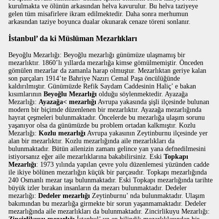
kurulmakta ve ölünün arkasından helva kavurulur. Bu helva taziyeye
gelen tüm misafirlere ikram edilmektedir. Daha sonra merhumun
arkasından taziye boyunca dualar okunarak cenaze töreni sonlanır.
İstanbul’ da ki Müslüman Mezarlıkları
Beyoğlu Mezarlığı: Beyoğlu mezarlığı günümüze ulaşmamış bir
mezarlıktır. 1860’lı yıllarda mezarlığa kimse gömülmemiştir. Önceden
gömülen mezarlar da zamanla harap olmuştur. Mezarlıktan geriye kalan
son parçaları 1914’te Bahriye Nazırı Cemal Paşa öncülüğünde
kaldırılmıştır. Günümüzde Refik Saydam Caddesinin Haliç’ e bakan
kısımlarının
Beyoğlu Mezarlığı
olduğu söylenmektedir. Ayazağa
Mezarlığı:
Ayazağa< mezarlığı
Avrupa yakasında şişli ilçesinde bulunan
modern bir biçimde düzenlenen bir mezarlıktır. Ayazağa mezarlığında
hayrat çeşmeleri bulunmaktadır. Öncelerde bu mezarlığa ulaşım sorunu
yaşanıyor olsa da günümüzde bu problem ortadan kalkmıştır. Kozlu
Mezarlığı:
Kozlu mezarlığı
Avrupa yakasının Zeytinburnu ilçesinde yer
alan bir mezarlıktır. Kozlu mezarlığında aile mezarlıkları da
bulunmaktadır. Bütün ailenizin zamanı gelince yan yana defnedilmesini
istiyorsanız eğer aile mezarlıklarına bakabilirsiniz. Eski
Topkapı
Mezarlığı
: 1973 yılında yapılan çevre yolu düzenlemesi yüzünden cadde
ile ikiye bölünen mezarlığın küçük bir parçasıdır. Topkapı mezarlığında
240 Osmanlı mezar taşı bulunmaktadır. Eski Topkapı mezarlığında tarihte
büyük izler bırakan insanların da mezarı bulunmaktadır. Dedeler
mezarlığı:
Dedeler mezarlığı
Zeytinburnu’ nda bulunmaktadır. Ulaşım
bakımından bu mezarlığa girmekte bir sorun yaşanmamaktadır. Dedeler
mezarlığında aile mezarlıkları da bulunmaktadır. Zincirlikuyu Mezarlığı: