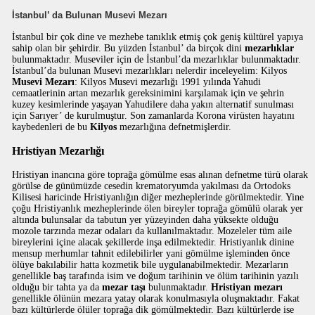
İstanbul’ da Bulunan Musevi Mezarı
İstanbul bir çok dine ve mezhebe tanıklık etmiş çok geniş kültürel yapıya
sahip olan bir şehirdir. Bu yüzden İstanbul’ da birçok dini
mezarlıklar
bulunmaktadır. Museviler için de İstanbul’da mezarlıklar bulunmaktadır.
İstanbul’da bulunan Musevi mezarlıkları nelerdir inceleyelim: Kilyos
Musevi Mezarı
: Kilyos Musevi mezarlığı 1991 yılında Yahudi
cemaatlerinin artan mezarlık gereksinimini karşılamak için ve şehrin
kuzey kesimlerinde yaşayan Yahudilere daha yakın alternatif sunulması
için Sarıyer’ de kurulmuştur. Son zamanlarda Korona virüsten hayatını
kaybedenleri de bu
Kilyos
mezarlığına defnetmişlerdir.
Hristiyan Mezarlığı
Hristiyan inancına göre toprağa gömülme esas alınan defnetme türü olarak
görülse de günümüzde cesedin krematoryumda yakılması da Ortodoks
Kilisesi haricinde Hristiyanlığın diğer mezheplerinde görülmektedir. Yine
çoğu Hristiyanlık mezheplerinde ölen bireyler toprağa gömülü olarak yer
altında bulunsalar da tabutun yer yüzeyinden daha yüksekte olduğu
mozole tarzında mezar odaları da kullanılmaktadır. Mozeleler tüm aile
bireylerini içine alacak şekillerde inşa edilmektedir. Hristiyanlık dinine
mensup merhumlar tahnit edilebilirler yani gömülme işleminden önce
ölüye bakılabilir hatta kozmetik bile uygulanabilmektedir. Mezarların
genellikle baş tarafında isim ve doğum tarihinin ve ölüm tarihinin yazılı
olduğu bir tahta ya da
mezar taşı
bulunmaktadır.
Hristiyan mezarı
genellikle ölünün mezara yatay olarak konulmasıyla oluşmaktadır. Fakat
bazı kültürlerde ölüler toprağa dik gömülmektedir. Bazı kültürlerde ise