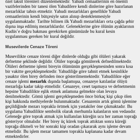
özel taksit törenleri düzenlemektedir. Yahudi cemaatlerinin en önemli
vazifelerinden bir tanesi ölen Yahudilere kendi dinlerine göre hazırlanan
mezarlıklar tahsis etmektir. Yahudi mezarlıkları genellikle Yahudi
cemaatlerinin kendi bütçesiyle satın alınıp desteklenmesiyle
uygulanmaktadır. Tarihte bilinen ilk Yahudi mezarlıkları orta çağda şehir
dışına inşa edilmiş mezarlıklardır. Geleneklerine göre ölünün ayaklarının
Kudüs’e doğru bakması gerekirken günümüzde bu kural kesin
uygulanması gereken bir kural değildir.
Musevilerde Cenaze Töreni
Musevilikte cenaze töreni diğer dinlerde olduğu gibi ölüleri yakarak
defnetme şeklinde değildir. Ölüler toprağa gömülerek defnedilmektedir.
Ölüleri defnetme işlemi bireyin ölümünün gerçekleşmesinden sonra kısa
bir vakitte gerçekleşmektedir. Yahudiliğe göre tahnit etmek kesinlikle
yasaktır ölen birey definden önce gösterilmemektedir. Yahudilikte eğer
cenaze işlemi
mezarlık
dışında başlamışsa, cenazeye katılanlar ölüyü
mezarlığa kadar takip etmelidir. Cenazeye, ceset taşımaya ve defnetmenin
hepsine Yahudilikte eşlik etmek anlamına gelmekte olan levaya
denilmektedir. Gömü işlemi gerçekleşmeden önce birkaç kişi çıkıp ölen
kişi hakkında methiyelerde bulunmaktadır. Cenazenin artık gömü işlemine
geçildiğinde mezarı toprakla örtmek için yastakiler öne çıkmaktadır. Bu
uygulama Yahudilikte sembolik olarak merhumla kalanların son vedasıdır.
Geleneğe göre toprak atmak için kullanılan küreğin ucu her zaman toprağı
gösteriyor olmalıdır. Her birey üç kürek toprak attıktan sonra küreği
toprağa dikmeli ve bir sonraki kişi oradan çıkararak aynı işleme devam
etmelidir. Bu işlem mezar tamamen toprakla kaplanana kadar devam
etmektedirler.