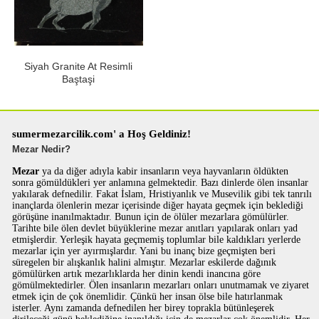
Siyah Granite At Resimli
Baştaşi
sumermezarcilik.com' a Hoş Geldiniz!
Mezar Nedir?
Mezar
ya da diğer adıyla kabir insanların veya hayvanların öldükten
sonra gömüldükleri yer anlamına gelmektedir. Bazı dinlerde ölen insanlar
yakılarak defnedilir. Fakat İslam, Hristiyanlık ve Musevilik gibi tek tanrılı
inançlarda ölenlerin mezar içerisinde diğer hayata geçmek için beklediği
görüşüne inanılmaktadır. Bunun için de ölüler mezarlara gömülürler.
Tarihte bile ölen devlet büyüklerine mezar anıtları yapılarak onları yad
etmişlerdir. Yerleşik hayata geçmemiş toplumlar bile kaldıkları yerlerde
mezarlar için yer ayırmışlardır. Yani bu inanç bize geçmişten beri
süregelen bir alışkanlık halini almıştır. Mezarlar eskilerde dağınık
gömülürken artık mezarlıklarda her dinin kendi inancına göre
gömülmektedirler. Ölen insanların mezarları onları unutmamak ve ziyaret
etmek için de çok önemlidir. Çünkü her insan ölse bile hatırlanmak
isterler. Aynı zamanda defnedilen her birey toprakla bütünleşerek