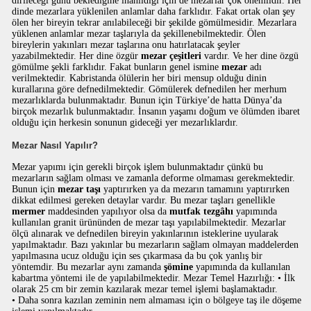
dirileceği günü beklediğine inanıldığı için de mezarlar çok önemlidir. Her
dinde mezarlara yüklenilen anlamlar daha farklıdır. Fakat ortak olan şey
ölen her bireyin tekrar anılabileceği bir şekilde gömülmesidir. Mezarlara
yüklenen anlamlar mezar taşlarıyla da şekillenebilmektedir. Ölen
bireylerin yakınları mezar taşlarına onu hatırlatacak şeyler
yazabilmektedir. Her dine özgür
mezar çeşitleri
vardır. Ve her dine özgü
gömülme şekli farklıdır. Fakat bunların genel ismine
mezar
adı
verilmektedir. Kabristanda ölülerin her biri mensup olduğu dinin
kurallarına göre defnedilmektedir. Gömülerek defnedilen her merhum
mezarlıklarda bulunmaktadır. Bunun için Türkiye’de hatta Dünya’da
birçok mezarlık bulunmaktadır. İnsanın yaşamı doğum ve ölümden ibaret
olduğu için herkesin sonunun gideceği yer mezarlıklardır.
Mezar Nasıl Yapılır?
Mezar yapımı için gerekli birçok işlem bulunmaktadır çünkü bu
mezarların sağlam olması ve zamanla deforme olmaması gerekmektedir.
Bunun için
mezar taşı
yaptırırken ya da mezarın tamamını yaptırırken
dikkat edilmesi gereken detaylar vardır. Bu mezar taşları genellikle
mermer
maddesinden yapılıyor olsa da
mutfak tezgâhı
yapımında
kullanılan granit ürününden de mezar taşı yapılabilmektedir. Mezarlar
ölçü alınarak ve defnedilen bireyin yakınlarının isteklerine uyularak
yapılmaktadır. Bazı yakınlar bu mezarların sağlam olmayan maddelerden
yapılmasına ucuz olduğu için ses çıkarmasa da bu çok yanlış bir
yöntemdir. Bu mezarlar aynı zamanda
şömine
yapımında da kullanılan
kabartma yöntemi ile de yapılabilmektedir. Mezar Temel Hazırlığı: • İlk
olarak 25 cm bir zemin kazılarak mezar temel işlemi başlamaktadır.
• Daha sonra kazılan zeminin nem almaması için o bölgeye taş ile döşeme