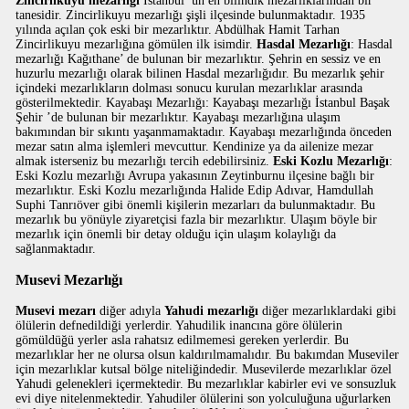
Zincirlikuyu mezarlığı
İstanbul’ un en bilindik mezarlıklarından bir
tanesidir. Zincirlikuyu mezarlığı şişli ilçesinde bulunmaktadır. 1935
yılında açılan çok eski bir mezarlıktır. Abdülhak Hamit Tarhan
Zincirlikuyu mezarlığına gömülen ilk isimdir.
Hasdal Mezarlığı
: Hasdal
mezarlığı Kağıthane’ de bulunan bir mezarlıktır. Şehrin en sessiz ve en
huzurlu mezarlığı olarak bilinen Hasdal mezarlığıdır. Bu mezarlık şehir
içindeki mezarlıkların dolması sonucu kurulan mezarlıklar arasında
gösterilmektedir. Kayabaşı Mezarlığı: Kayabaşı mezarlığı İstanbul Başak
Şehir ’de bulunan bir mezarlıktır. Kayabaşı mezarlığına ulaşım
bakımından bir sıkıntı yaşanmamaktadır. Kayabaşı mezarlığında önceden
mezar satın alma işlemleri mevcuttur. Kendinize ya da ailenize mezar
almak isterseniz bu mezarlığı tercih edebilirsiniz.
Eski Kozlu Mezarlığı
:
Eski Kozlu mezarlığı Avrupa yakasının Zeytinburnu ilçesine bağlı bir
mezarlıktır. Eski Kozlu mezarlığında Halide Edip Adıvar, Hamdullah
Suphi Tanrıöver gibi önemli kişilerin mezarları da bulunmaktadır. Bu
mezarlık bu yönüyle ziyaretçisi fazla bir mezarlıktır. Ulaşım böyle bir
mezarlık için önemli bir detay olduğu için ulaşım kolaylığı da
sağlanmaktadır.
Musevi Mezarlığı
Musevi mezarı
diğer adıyla
Yahudi mezarlığı
diğer mezarlıklardaki gibi
ölülerin defnedildiği yerlerdir. Yahudilik inancına göre ölülerin
gömüldüğü yerler asla rahatsız edilmemesi gereken yerlerdir. Bu
mezarlıklar her ne olursa olsun kaldırılmamalıdır. Bu bakımdan Museviler
için mezarlıklar kutsal bölge niteliğindedir. Musevilerde mezarlıklar özel
Yahudi gelenekleri içermektedir. Bu mezarlıklar kabirler evi ve sonsuzluk
evi diye nitelenmektedir. Yahudiler ölülerini son yolculuğuna uğurlarken