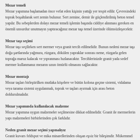
Mezar temeli
Mezar yapımına başlamadan önce vefat eden kişinin yattığı yer tespit edilir. Çevresindeki
toprak boşaltılarak sert zemin bulunur. Sert zemine, demir ile güçlendirilmiş beton temel
yapılır. Bu sebeplerden dolayı mezar temeli işlemin başında ciddiye alınması gereken en
önemli unsurdur unutmayın yaptıracağınız mezar taşı temel üzerinde ölümsüzleşecektir.
Mezar taşı seçimi
Mezar taşı seçilirken sert mermer veya granit tercih edilmelidir. Bunun nedeni mezar taşı
doğa şartlarında yağmura, rüzgara, dökülen yapraklar sonrası neme, rüzgarla gelen
toprağa maruz kalacak ve yıpranması hızlanacaktır. Tercihlerinizde granit yada sedef
mermer kullanmanız mezarın uzun ömürlü olmasını sağlacaktır.
Mezar montajı
Mezar taşları birleştirilken mutlaka köşelere ve bütün kolona geçme sistemi, vidalama
veya tarama sistemi uygulanmalı, toprak ve taşları ayırmak için arası beton
doldurulmalıdır.
Mezar yapımında kullanılacak malzeme
Mezar yapımına uygun malzemeler seçilmesine dikkat edilmelidir. Granit ile mermerlerin
yapı malzemeleri birbirlerinden çok farklıdır.
Neden granit mezar seçimi yapmalıyız
Granit kuvars feldsput ve mika minarellerinden oluşan eşsiz bir bileşimdir. Mükemmel