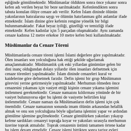
eşliğinde gömülmektedir. Müslümanlar öldükten sonra önce yıkanır sonra
kefen adı verilen beyaz bir beze sarılmaktadır. Kefenlendikten sonra
tabuta konulan ölüye cenaze adı verilir. Kefen İslam dininde ölünün
yakınlarının hatıralarına saygı ve ölümün hatırlanması gibi anlamlar ifade
etmektedir. İslam dinine göre kefenin rengine yönelik bir bilgi
bulunmamaktadır. Fakat beyaz iyiliği, güzelliği ve temizliği ifade
etmektedir. Kefen kadınlar için 5 parçadan oluşmaktadır. Aynı zamanda
cenaze kadınsa 12 metre erkekse 10 metre kefen bezi kullanılmaktadır.
Müslümanlar da Cenaze Töreni
Müslümanlarda cenaze töreni işlemi İslami değerlere göre yapılmaktadır.
Ölen insanları son yolculuğuna hak ettiği şekilde uğurlamak
amaçlanmaktadır. Müslümanlık çok eski yıllardan günümüze gelen bir
dini inanç olduğundan dolayı yıllardır ölen insanları defnetmek için
cenaze törenleri yapılmaktadır. İslam dininde cenazeleri kural ve
kaidelerine göre defnetmek farzdır. Defin işlemi bir grup Müslümanın
görevini yerine getirmesiyle yapılmaktadır. Merhumun ölmeden önce
cenazesini yıkaması için vasiyet ettiği kişinin cenaze yıkama işlemini
üstlenmesi gerekmektedir. Cenaze namazını kıldırması yönünde de bir
vasiyet bulunuyorsa eğer bu işlemi de vasiyette belirtilen kişi
üstlenmelidir. Cenaze namazı da Müslümanların defin işlemi için çok
önemlidir. Cenaze namazının sonunda imam ölünün arkasından helallik
almak ve onu son yolculuğuna böyle uğurlama işlemini yapar ve ardından
gömülme işlemine geçilmektedir. Cenaze gömülürken yakınları yıkayıp
kefene sardıkları cenazeyi toprağa koyar ve yakınları sırasıyla merhumun
üzerine toprak atmalıdır. Toprak cenazenin üstünü tamamen örtene kadar
bu işlem devam etmelidir. Cenaze işlemi bittikten sonra taziye evleri