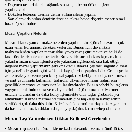
işlemi yapılmaktadır.
• Döşenen taşın daha da sağlamlaşması için beton dökme işlemi
yapılmaktadır.
• Dökülen betonun üzerine demir atılma işlemi yapılır.
• Son olarak da atılan demirin üzerine tekrar beton döşenip mezar temel
hazırlığı son bulur.
Mezar Çeşitleri Nelerdir
Mezarlıklar dayanıklı malzemelerden yapılmalıdır. Çünkü mezarlar çok
uzun yıllar korunması gereken yerlerdir. Bunun için dayanıksız
malzemelerden yapılan mezarlıklar yavaş yavaş çürümekte ve belki de
kısa süre içerisinde çökmektedir. Bu tarz bir sorunla karşılaşmamak için
yakınlarınızın mezar işlemleriyle yakından ilgilenerek ona hak ettiği
değerde mezar yaptırmanız gerekmektedir.
Mezar
çeşitleri sağlam olması
için genellikle granit gibi volkanik kayaçlardan yapılmalıdır. Granit grubu
asitle reaksiyon vermeyen kimyasal yapıları sebebiyle en dayanıklı mezar
ve anıt yapımında kullanılan taşlardır. Ülkemizde mezar taşları için
genellikle mermer ve traverten kullanılmaktadır. Bunun sebebi bu taşların
yaygın olarak bulunması ve maliyetlerinin düşük olmasıdır. Mermer
ustaları tarafından da daha kolay işlenmekte olan taşlar grubunda yer
almaktadır. Aslında mermer ve traverten gibi başkalaşım kayaçlarının
sertlikleri çok daha düşüktür. Kılcal çatlak barındıran dayanıksız yapıları
da basınca maruz kaldıklarında çatlayıp dağılmalarına sebep olmaktadır.
Mezar Taşı Yaptırılırken Dikkat Edilmesi Gerekenler
•
Mezar taşı
seçerken öncelikle ne kadar dayanıklı ve uzun ömürlü taş