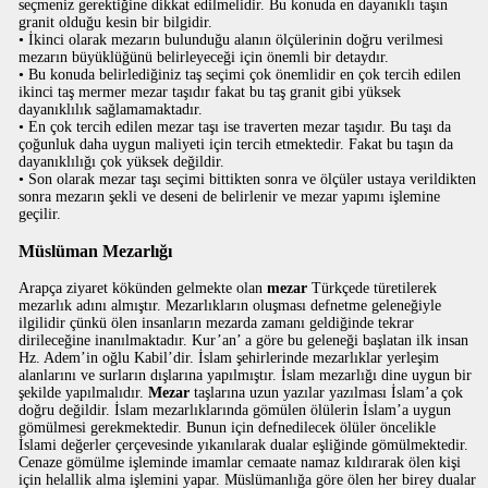
seçmeniz gerektiğine dikkat edilmelidir. Bu konuda en dayanıklı taşın
granit olduğu kesin bir bilgidir.
• İkinci olarak mezarın bulunduğu alanın ölçülerinin doğru verilmesi
mezarın büyüklüğünü belirleyeceği için önemli bir detaydır.
• Bu konuda belirlediğiniz taş seçimi çok önemlidir en çok tercih edilen
ikinci taş mermer mezar taşıdır fakat bu taş granit gibi yüksek
dayanıklılık sağlamamaktadır.
• En çok tercih edilen mezar taşı ise traverten mezar taşıdır. Bu taşı da
çoğunluk daha uygun maliyeti için tercih etmektedir. Fakat bu taşın da
dayanıklılığı çok yüksek değildir.
• Son olarak mezar taşı seçimi bittikten sonra ve ölçüler ustaya verildikten
sonra mezarın şekli ve deseni de belirlenir ve mezar yapımı işlemine
geçilir.
Müslüman Mezarlığı
Arapça ziyaret kökünden gelmekte olan
mezar
Türkçede türetilerek
mezarlık adını almıştır. Mezarlıkların oluşması defnetme geleneğiyle
ilgilidir çünkü ölen insanların mezarda zamanı geldiğinde tekrar
dirileceğine inanılmaktadır. Kur’an’ a göre bu geleneği başlatan ilk insan
Hz. Adem’in oğlu Kabil’dir. İslam şehirlerinde mezarlıklar yerleşim
alanlarını ve surların dışlarına yapılmıştır. İslam mezarlığı dine uygun bir
şekilde yapılmalıdır.
Mezar
taşlarına uzun yazılar yazılması İslam’a çok
doğru değildir. İslam mezarlıklarında gömülen ölülerin İslam’a uygun
gömülmesi gerekmektedir. Bunun için defnedilecek ölüler öncelikle
İslami değerler çerçevesinde yıkanılarak dualar eşliğinde gömülmektedir.
Cenaze gömülme işleminde imamlar cemaate namaz kıldırarak ölen kişi
için helallik alma işlemini yapar. Müslümanlığa göre ölen her birey dualar