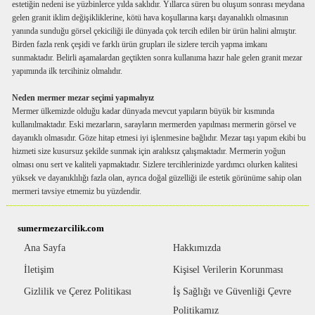
estetiğin nedeni ise yüzbinlerce yılda saklıdır. Yıllarca süren bu oluşum sonrası meydana
gelen granit iklim değişikliklerine, kötü hava koşullarına karşı dayanalıklı olmasının
yanında sunduğu görsel çekiciliği ile dünyada çok tercih edilen bir ürün halini almıştır.
Birden fazla renk çeşidi ve farklı ürün grupları ile sizlere tercih yapma imkanı
sunmaktadır. Belirli aşamalardan geçtikten sonra kullanıma hazır hale gelen granit mezar
yapımında ilk tercihiniz olmalıdır.
Neden mermer mezar seçimi yapmalıyız
Mermer ülkemizde olduğu kadar dünyada mevcut yapıların büyük bir kısmında
kullanılmaktadır. Eski mezarların, sarayların mermerden yapılması mermerin görsel ve
dayanıklı olmasıdır. Göze hitap etmesi iyi işlenmesine bağlıdır. Mezar taşı yapım ekibi bu
hizmeti size kusursuz şekilde sunmak için aralıksız çalışmaktadır. Mermerin yoğun
olması onu sert ve kaliteli yapmaktadır. Sizlere tercihlerinizde yardımcı olurken kalitesi
yüksek ve dayanıklılığı fazla olan, ayrıca doğal güzelliği ile estetik görünüme sahip olan
mermeri tavsiye etmemiz bu yüzdendir.
sumermezarcilik.com
Ana Sayfa
Hakkımızda
İletişim
Kişisel Verilerin Korunması
Gizlilik ve Çerez Politikası
İş Sağlığı ve Güvenliği Çevre
Politikamız