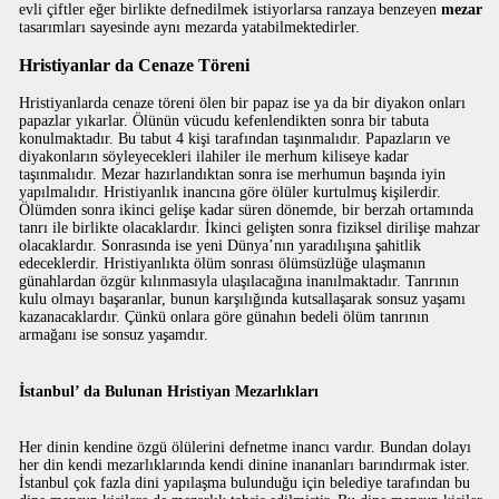
evli çiftler eğer birlikte defnedilmek istiyorlarsa ranzaya benzeyen
mezar
tasarımları sayesinde aynı mezarda yatabilmektedirler.
Hristiyanlar da Cenaze Töreni
Hristiyanlarda cenaze töreni ölen bir papaz ise ya da bir diyakon onları
papazlar yıkarlar. Ölünün vücudu kefenlendikten sonra bir tabuta
konulmaktadır. Bu tabut 4 kişi tarafından taşınmalıdır. Papazların ve
diyakonların söyleyecekleri ilahiler ile merhum kiliseye kadar
taşınmalıdır. Mezar hazırlandıktan sonra ise merhumun başında iyin
yapılmalıdır. Hristiyanlık inancına göre ölüler kurtulmuş kişilerdir.
Ölümden sonra ikinci gelişe kadar süren dönemde, bir berzah ortamında
tanrı ile birlikte olacaklardır. İkinci gelişten sonra fiziksel dirilişe mahzar
olacaklardır. Sonrasında ise yeni Dünya’nın yaradılışına şahitlik
edeceklerdir. Hristiyanlıkta ölüm sonrası ölümsüzlüğe ulaşmanın
günahlardan özgür kılınmasıyla ulaşılacağına inanılmaktadır. Tanrının
kulu olmayı başaranlar, bunun karşılığında kutsallaşarak sonsuz yaşamı
kazanacaklardır. Çünkü onlara göre günahın bedeli ölüm tanrının
armağanı ise sonsuz yaşamdır.
İstanbul’ da Bulunan Hristiyan Mezarlıkları
Her dinin kendine özgü ölülerini defnetme inancı vardır. Bundan dolayı
her din kendi mezarlıklarında kendi dinine inananları barındırmak ister.
İstanbul çok fazla dini yapılaşma bulunduğu için belediye tarafından bu