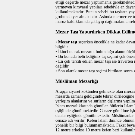
ettiği değerde mezar yaptırmanız gerekmekted
vermeyen kimyasal yapıları sebebiyle en dayanı
kullanılmaktadır. Bunun sebebi bu taşların yay
grubunda yer almaktadır. Aslında mermer ve tra
maruz kaldıklarında çatlayıp dağılmalarına se
Mezar Taşı Yaptırılırken Dikkat Edilm
•
Mezar taşı
seçerken öncelikle ne kadar dayan
bilgidir.
• İkinci olarak mezarın bulunduğu alanın ölçül
• Bu konuda belirlediğiniz taş seçimi çok önem
• En çok tercih edilen mezar taşı ise traverten
değildir.
• Son olarak mezar taşı seçimi bittikten sonra 
Müslüman Mezarlığı
Arapça ziyaret kökünden gelmekte olan
meza
mezarda zamanı geldiğinde tekrar dirileceğine 
yerleşim alanlarını ve surların dışlarına yapıl
İslam mezarlıklarında gömülen ölülerin İslam’
eşliğinde gömülmektedir. Cenaze gömülme işlem
dualar eşliğinde gömülmektedir. Müslümanlar ö
cenaze adı verilir. Kefen İslam dininde ölünün
yönelik bir bilgi bulunmamaktadır. Fakat beyaz
12 metre erkekse 10 metre kefen bezi kullanıl