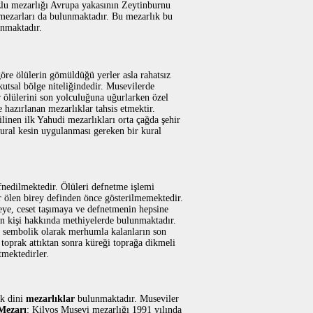
zlu mezarlığı Avrupa yakasının Zeytinburnu
 mezarları da bulunmaktadır. Bu mezarlık bu
anmaktadır.
göre ölülerin gömüldüğü yerler asla rahatsız
utsal bölge niteliğindedir. Musevilerde
r ölülerini son yolculuğuna uğurlarken özel
 hazırlanan mezarlıklar tahsis etmektir.
linen ilk Yahudi mezarlıkları orta çağda şehir
ural kesin uygulanması gereken bir kural
fnedilmektedir. Ölüleri defnetme işlemi
r ölen birey definden önce gösterilmemektedir.
eye, ceset taşımaya ve defnetmenin hepsine
en kişi hakkında methiyelerde bulunmaktadır.
e sembolik olarak merhumla kalanların son
 toprak attıktan sonra küreği toprağa dikmeli
mektedirler.
ok dini
mezarlıklar
bulunmaktadır. Museviler
Mezarı
: Kilyos Musevi mezarlığı 1991 yılında