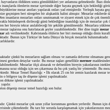
a hayvanların öldükten sonra gömüldükleri yer anlamına gelmektedir. Bazı dinler
ılı inançlarda ölenlerin mezar içerisinde diğer hayata geçmek için beklediği gör
 büyüklerine mezar anıtları yapılarak onları yad etmişlerdir. Yerleşik hayata ge
bize geçmişten beri süregelen bir alışkanlık halini almıştır. Mezarlar eskilerde
len insanların mezarları onları unutmamak ve ziyaret etmek için de çok önemlid
prakla bütünleşerek dirileceği günü beklediğine inanıldığı için de mezarlar çok
ölen her bireyin tekrar anılabileceği bir şekilde gömülmesidir. Mezarlara yüklen
ı mezar taşlarına onu hatırlatacak şeyler yazabilmektedir. Her dine özgür
mezar ç
zar
adı verilmektedir. Kabristanda ölülerin her biri mensup olduğu dinin kural
ktadır. Bunun için Türkiye’de hatta Dünya’da birçok mezarlık bulunmaktadır.
rlıklardır.
nmaktadır çünkü bu mezarların sağlam olması ve zamanla deforme olmaması ger
mesi gereken detaylar vardır. Bu mezar taşları genellikle
mermer
maddesinden 
labilmektedir. Mezarlar ölçü alınarak ve defnedilen bireyin yakınlarının istekle
asına ucuz olduğu için ses çıkarmasa da bu çok yanlış bir yöntemdir. Bu mez
ktedir. Mezar Temel Hazırlığı: • İlk olarak 25 cm bir zemin kazılarak mezar te
n o bölgeye taş ile döşeme işlemi yapılmaktadır.
ton dökme işlemi yapılmaktadır.
yapılır.
beton döşenip mezar temel hazırlığı son bulur.
dır. Çünkü mezarlar çok uzun yıllar korunması gereken yerlerdir. Bunun için 
erisinde çökmektedir. Bu tarz bir sorunla karşılaşmamak için yakınlarınızın mez