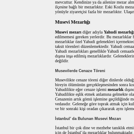
mevcuttur. Kendinize ya da ailenize mezar alma
ilçesine bağlı bir mezarlıktır. Eski Kozlu me
yönüyle ziyaretçisi fazla bir mezarlıktır. Ulaş
Musevi Mezarlığı
Musevi mezarı
diğer adıyla
Yahudi mezarlığ
edilmemesi gereken yerlerdir. Bu mezarlıklar h
mezarlıklar özel Yahudi gelenekleri içermekted
taksit törenleri düzenlemektedir. Yahudi cemaat
Yahudi mezarlıkları genellikle Yahudi cemaatle
dışına inşa edilmiş mezarlıklardır. Gelenekle
değildir.
Musevilerde Cenaze Töreni
Musevilikte cenaze töreni diğer dinlerde olduğ
bireyin ölümünün gerçekleşmesinden sonra kısa 
Yahudilikte eğer cenaze işlemi
mezarlık
dışınd
Yahudilikte eşlik etmek anlamına gelmekte ola
Cenazenin artık gömü işlemine geçildiğinde me
vedasıdır. Geleneğe göre toprak atmak için kul
ve bir sonraki kişi oradan çıkararak aynı işl
İstanbul’ da Bulunan Musevi Mezarı
İstanbul bir çok dine ve mezhebe tanıklık etmi
için de İstanbul’da mezarlıklar bulunmaktadır