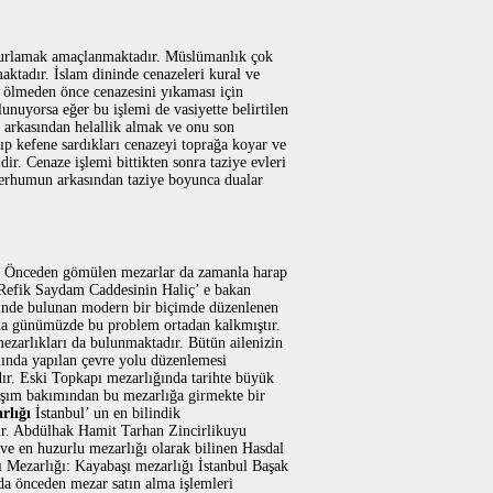
 uğurlamak amaçlanmaktadır. Müslümanlık çok
aktadır. İslam dininde cenazeleri kural ve
 ölmeden önce cenazesini yıkaması için
unuyorsa eğer bu işlemi de vasiyette belirtilen
 arkasından helallik almak ve onu son
p kefene sardıkları cenazeyi toprağa koyar ve
r. Cenaze işlemi bittikten sonra taziye evleri
merhumun arkasından taziye boyunca dualar
r. Önceden gömülen mezarlar da zamanla harap
 Refik Saydam Caddesinin Haliç’ e bakan
sinde bulunan modern bir biçimde düzenlenen
 da günümüzde bu problem ortadan kalkmıştır.
ezarlıkları da bulunmaktadır. Bütün ailenizin
lında yapılan çevre yolu düzenlemesi
ır. Eski Topkapı mezarlığında tarihte büyük
şım bakımından bu mezarlığa girmekte bir
rlığı
İstanbul’ un en bilindik
ktır. Abdülhak Hamit Tarhan Zincirlikuyu
 ve en huzurlu mezarlığı olarak bilinen Hasdal
ı Mezarlığı: Kayabaşı mezarlığı İstanbul Başak
da önceden mezar satın alma işlemleri