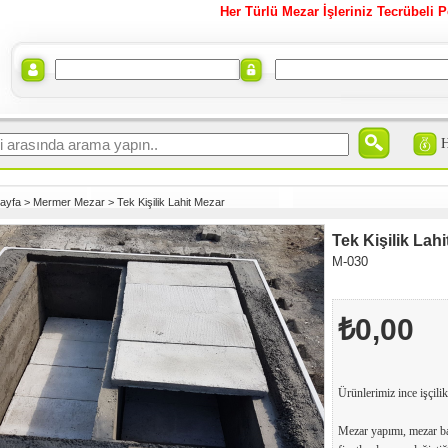
Her Türlü Mezar İşleriniz Tecrübeli P
ayfa
>
Mermer Mezar
>
Tek Kişilik Lahit Mezar
Tek Kişilik Lah
M-030
₺0,00
Ürünlerimiz ince işçilik
Mezar yapımı, mezar ba