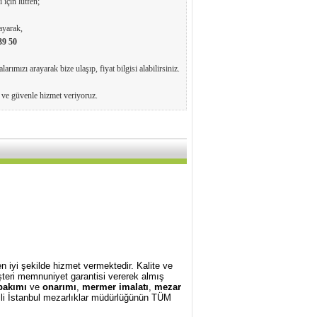
 için lütfen;
ayarak,
39 50
arımızı arayarak bize ulaşıp, fiyat bilgisi alabilirsiniz.
e ve güvenle hizmet veriyoruz.
 iyi şekilde hizmet vermektedir. Kalite ve
teri memnuniyet garantisi vererek almış
bakımı
ve
onarımı
,
mermer imalatı
,
mezar
lgili İstanbul mezarlıklar müdürlüğünün TÜM