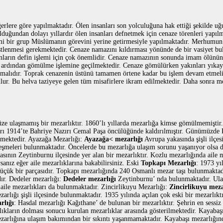
erlere göre yapılmaktadır. Ölen insanları son yolculuğuna hak ettiği şekilde
lduğundan dolayı yıllardır ölen insanları defnetmek için cenaze törenleri yapılm
lemi bir grup Müslümanın görevini yerine getirmesiyle yapılmaktadır. Merhumun
üstlenmesi gerekmektedir. Cenaze namazını kıldırması yönünde de bir vasiyet bul
nların defin işlemi için çok önemlidir. Cenaze namazının sonunda imam ölünün
 ardından gömülme işlemine geçilmektedir. Cenaze gömülürken yakınları yıkayı
tmalıdır. Toprak cenazenin üstünü tamamen örtene kadar bu işlem devam etmelidi
lur. Bu helva taziyeye gelen tüm misafirlere ikram edilmektedir. Daha sonra 
ze ulaşmamış bir mezarlıktır. 1860’lı yıllarda mezarlığa kimse gömülmemişti
ları 1914’te Bahriye Nazırı Cemal Paşa öncülüğünde kaldırılmıştır. Günümüzde
mektedir. Ayazağa Mezarlığı:
Ayazağa< mezarlığı
Avrupa yakasında şişli ilçe
çeşmeleri bulunmaktadır. Öncelerde bu mezarlığa ulaşım sorunu yaşanıyor olsa
sının Zeytinburnu ilçesinde yer alan bir mezarlıktır. Kozlu mezarlığında aile m
sanız eğer aile mezarlıklarına bakabilirsiniz. Eski
Topkapı Mezarlığı
: 1973 yı
üçük bir parçasıdır. Topkapı mezarlığında 240 Osmanlı mezar taşı bulunmaktad
dır. Dedeler mezarlığı:
Dedeler mezarlığı
Zeytinburnu’ nda bulunmaktadır. Ula
ile mezarlıkları da bulunmaktadır. Zincirlikuyu Mezarlığı:
Zincirlikuyu meza
ezarlığı şişli ilçesinde bulunmaktadır. 1935 yılında açılan çok eski bir mezarlı
rlığı
: Hasdal mezarlığı Kağıthane’ de bulunan bir mezarlıktır. Şehrin en sessiz
lıkların dolması sonucu kurulan mezarlıklar arasında gösterilmektedir. Kayabaş
ezarlığına ulaşım bakımından bir sıkıntı yaşanmamaktadır. Kayabaşı mezarlığın