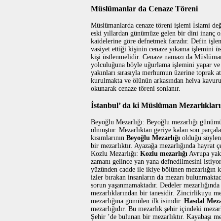
Müslümanlar da Cenaze Töreni
Müslümanlarda cenaze töreni işlemi İslami değ
eski yıllardan günümüze gelen bir dini inanç o
kaidelerine göre defnetmek farzdır. Defin iş
vasiyet ettiği kişinin cenaze yıkama işlemini 
kişi üstlenmelidir. Cenaze namazı da Müslüma
yolculuğuna böyle uğurlama işlemini yapar ve
yakınları sırasıyla merhumun üzerine toprak a
kurulmakta ve ölünün arkasından helva kavuru
okunarak cenaze töreni sonlanır.
İstanbul’ da ki Müslüman Mezarlıkları
Beyoğlu Mezarlığı: Beyoğlu mezarlığı günümü
olmuştur. Mezarlıktan geriye kalan son parça
kısımlarının
Beyoğlu Mezarlığı
olduğu söylen
bir mezarlıktır. Ayazağa mezarlığında hayrat 
Kozlu Mezarlığı:
Kozlu mezarlığı
Avrupa yaka
zamanı gelince yan yana defnedilmesini istiyor
yüzünden cadde ile ikiye bölünen mezarlığın k
izler bırakan insanların da mezarı bulunmakta
sorun yaşanmamaktadır. Dedeler mezarlığında a
mezarlıklarından bir tanesidir. Zincirlikuyu m
mezarlığına gömülen ilk isimdir.
Hasdal Meza
mezarlığıdır. Bu mezarlık şehir içindeki mezar
Şehir ’de bulunan bir mezarlıktır. Kayabaşı m