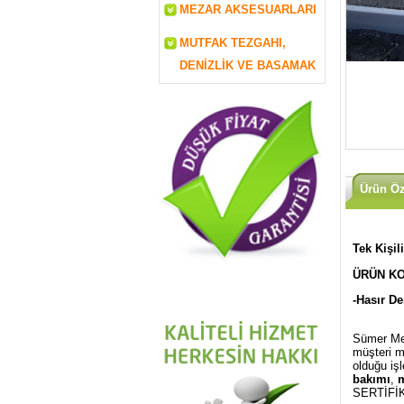
MEZAR AKSESUARLARI
MUTFAK TEZGAHI,
DENİZLİK VE BASAMAK
Ürün Öze
Tek Kişil
ÜRÜN KO
-Hasır D
Sümer Mez
müşteri m
olduğu iş
bakımı
,
m
SERTİFİK