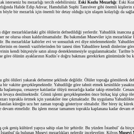
k isterseniz bu mezarlığı tercih edebilirsiniz.
Eski Kozlu Mezarlığı
: Eski Ko
zarlığında Halide Edip Adıvar, Hamdullah Suphi Tanrıöver gibi önemli kişilerin
ım böyle bir mezarlık için önemli bir detay olduğu için ulaşım kolaylığı da sağl
ı
diğer mezarlıklardaki gibi ölülerin defnedildiği yerlerdir. Yahudilik inancına 
er ne olursa olsun kaldırılmamalıdır. Bu bakımdan Museviler için mezarlıklar k
ir. Bu mezarlıklar kabirler evi ve sonsuzluk evi diye nitelenmektedir. Yahudile
lerinin en önemli vazifelerinden bir tanesi ölen Yahudilere kendi dinlerine göre
rinin kendi bütçesiyle satın alınıp desteklenmesiyle uygulanmaktadır. Tarihte bi
rine göre ölünün ayaklarının Kudüs’e doğru bakması gerekirken günümüzde bu k
u gibi ölüleri yakarak defnetme şeklinde değildir. Ölüler toprağa gömülerek de
bir vakitte gerçekleşmektedir. Yahudiliğe göre tahnit etmek kesinlikle yasaktı
a başlamışsa, cenazeye katılanlar ölüyü mezarlığa kadar takip etmelidir. Cenaz
n levaya denilmektedir. Gömü işlemi gerçekleşmeden önce birkaç kişi çıkıp öl
zarı toprakla örtmek için yastakiler öne çıkmaktadır. Bu uygulama Yahudilikt
lanılan küreğin ucu her zaman toprağı gösteriyor olmalıdır. Her birey üç kürek
eme devam etmelidir. Bu işlem mezar tamamen toprakla kaplanana kadar devam et
ş çok geniş kültürel yapıya sahip olan bir şehirdir. Bu yüzden İstanbul’ da birç
. İstanbul’da bulunan Musevi mezarlıkları nelerdir inceleyelim: Kilyos
Musevi 