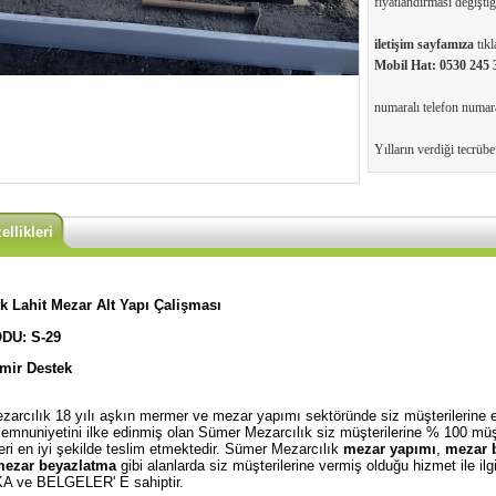
fiyatlandırması değiştiği
iletişim sayfamıza
tıkl
Mobil Hat:
0530 245 
numaralı telefon numaral
Yılların verdiği tecrüb
llikleri
ik Lahit Mezar Alt Yapı Çalişması
DU: S-29
emir Destek
arcılık 18 yılı aşkın mermer ve mezar yapımı sektöründe siz müşterilerine en
emnuniyetini ilke edinmiş olan Sümer Mezarcılık siz müşterilerine % 100 müş
leri en iyi şekilde teslim etmektedir. Sümer Mezarcılık
mezar yapımı
,
mezar 
ezar beyazlatma
gibi alanlarda siz müşterilerine vermiş olduğu hizmet ile i
A ve BELGELER' E sahiptir.