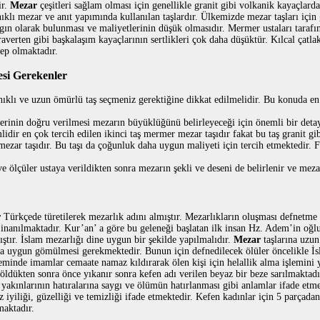
ir.
Mezar
çeşitleri sağlam olması için genellikle granit gibi volkanik kayaçlard
klı mezar ve anıt yapımında kullanılan taşlardır. Ülkemizde mezar taşları için
gın olarak bulunması ve maliyetlerinin düşük olmasıdır. Mermer ustaları tarafı
verten gibi başkalaşım kayaçlarının sertlikleri çok daha düşüktür. Kılcal çatlak
bep olmaktadır.
esi Gerekenler
ıklı ve uzun ömürlü taş seçmeniz gerektiğine dikkat edilmelidir. Bu konuda en 
erinin doğru verilmesi mezarın büyüklüğünü belirleyeceği için önemli bir detay
lidir en çok tercih edilen ikinci taş mermer mezar taşıdır fakat bu taş granit g
 mezar taşıdır. Bu taşı da çoğunluk daha uygun maliyeti için tercih etmektedir. 
ve ölçüler ustaya verildikten sonra mezarın şekli ve deseni de belirlenir ve meza
r
Türkçede türetilerek mezarlık adını almıştır. Mezarlıkların oluşması defnetme g
inanılmaktadır. Kur’an’ a göre bu geleneği başlatan ilk insan Hz. Adem’in oğlu
mıştır. İslam mezarlığı dine uygun bir şekilde yapılmalıdır.
Mezar
taşlarına uzun
a uygun gömülmesi gerekmektedir. Bunun için defnedilecek ölüler öncelikle İsl
inde imamlar cemaate namaz kıldırarak ölen kişi için helallik alma işlemini 
ldükten sonra önce yıkanır sonra kefen adı verilen beyaz bir beze sarılmaktadı
 yakınlarının hatıralarına saygı ve ölümün hatırlanması gibi anlamlar ifade etm
 iyiliği, güzelliği ve temizliği ifade etmektedir. Kefen kadınlar için 5 parçad
maktadır.