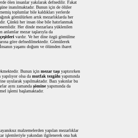
de ölen insanlar yakılarak defnedilir. Fakat
üşüne inanılmaktadır. Bunun için de ölüler
çmemiş toplumlar bile kaldıkları yerlerde
 dağınık gömülürken artık mezarlıklarda her
ir. Çünkü her insan ölse bile hatırlanmak
 önemlidir. Her dinde mezarlara yüklenilen
en anlamlar mezar taşlarıyla da
eşitleri
vardır. Ve her dine özgü gömülme
larına göre defnedilmektedir. Gömülerek
 İnsanın yaşamı doğum ve ölümden ibaret
ekmektedir. Bunun için
mezar taşı
yaptırırken
yapılıyor olsa da
mutfak tezgâhı
yapımında
rine uyularak yapılmaktadır. Bazı yakınlar bu
arlar aynı zamanda
şömine
yapımında da
mel işlemi başlamaktadır.
dayanıksız malzemelerden yapılan mezarlıklar
ar işlemleriyle yakından ilgilenerek ona hak