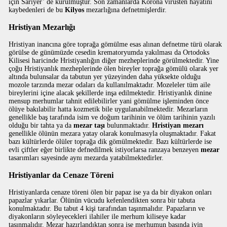
için Sarıyer’ de kurulmuştur. Son zamanlarda Korona virüsten hayatını
kaybedenleri de bu
Kilyos
mezarlığına defnetmişlerdir.
Hristiyan Mezarlığı
Hristiyan inancına göre toprağa gömülme esas alınan defnetme türü olarak
görülse de günümüzde cesedin krematoryumda yakılması da Ortodoks
Kilisesi haricinde Hristiyanlığın diğer mezheplerinde görülmektedir. Yine
çoğu Hristiyanlık mezheplerinde ölen bireyler toprağa gömülü olarak yer
altında bulunsalar da tabutun yer yüzeyinden daha yüksekte olduğu
mozole tarzında mezar odaları da kullanılmaktadır. Mozeleler tüm aile
bireylerini içine alacak şekillerde inşa edilmektedir. Hristiyanlık dinine
mensup merhumlar tahnit edilebilirler yani gömülme işleminden önce
ölüye bakılabilir hatta kozmetik bile uygulanabilmektedir. Mezarların
genellikle baş tarafında isim ve doğum tarihinin ve ölüm tarihinin yazılı
olduğu bir tahta ya da
mezar taşı
bulunmaktadır.
Hristiyan mezarı
genellikle ölünün mezara yatay olarak konulmasıyla oluşmaktadır. Fakat
bazı kültürlerde ölüler toprağa dik gömülmektedir. Bazı kültürlerde ise
evli çiftler eğer birlikte defnedilmek istiyorlarsa ranzaya benzeyen
mezar
tasarımları sayesinde aynı mezarda yatabilmektedirler.
Hristiyanlar da Cenaze Töreni
Hristiyanlarda cenaze töreni ölen bir papaz ise ya da bir diyakon onları
papazlar yıkarlar. Ölünün vücudu kefenlendikten sonra bir tabuta
konulmaktadır. Bu tabut 4 kişi tarafından taşınmalıdır. Papazların ve
diyakonların söyleyecekleri ilahiler ile merhum kiliseye kadar
taşınmalıdır. Mezar hazırlandıktan sonra ise merhumun başında iyin