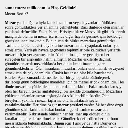
sumermezarcilik.com' a Hoş Geldiniz!
Mezar Nedir?
Mezar
ya da diğer adıyla kabir insanların veya hayvanların öldükten
sonra gömüldükleri yer anlamına gelmektedir. Bazı dinlerde ölen insanlar
yakılarak defnedilir. Fakat İslam, Hristiyanlık ve Musevilik gibi tek tanrılı
inançlarda ölenlerin mezar içerisinde diğer hayata geçmek için beklediği
görüşüne inanılmaktadır. Bunun için de ölüler mezarlara gömülürler.
Tarihte bile ölen devlet büyüklerine mezar anıtları yapılarak onları yad
etmişlerdir. Yerleşik hayata geçmemiş toplumlar bile kaldıkları yerlerde
mezarlar için yer ayırmışlardır. Yani bu inanç bize geçmişten beri
süregelen bir alışkanlık halini almıştır. Mezarlar eskilerde dağınık
gömülürken artık mezarlıklarda her dinin kendi inancına göre
gömülmektedirler. Ölen insanların mezarları onları unutmamak ve ziyaret
etmek için de çok önemlidir. Çünkü her insan ölse bile hatırlanmak
isterler. Aynı zamanda defnedilen her birey toprakla bütünleşerek
dirileceği günü beklediğine inanıldığı için de mezarlar çok önemlidir. Her
dinde mezarlara yüklenilen anlamlar daha farklıdır. Fakat ortak olan şey
ölen her bireyin tekrar anılabileceği bir şekilde gömülmesidir. Mezarlara
yüklenen anlamlar mezar taşlarıyla da şekillenebilmektedir. Ölen
bireylerin yakınları mezar taşlarına onu hatırlatacak şeyler
yazabilmektedir. Her dine özgür
mezar çeşitleri
vardır. Ve her dine özgü
gömülme şekli farklıdır. Fakat bunların genel ismine
mezar
adı
verilmektedir. Kabristanda ölülerin her biri mensup olduğu dinin
kurallarına göre defnedilmektedir. Gömülerek defnedilen her merhum
mezarlıklarda bulunmaktadır. Bunun için Türkiye’de hatta Dünya’da
birçok mezarlık bulunmaktadır. İnsanın yaşamı doğum ve ölümden ibaret