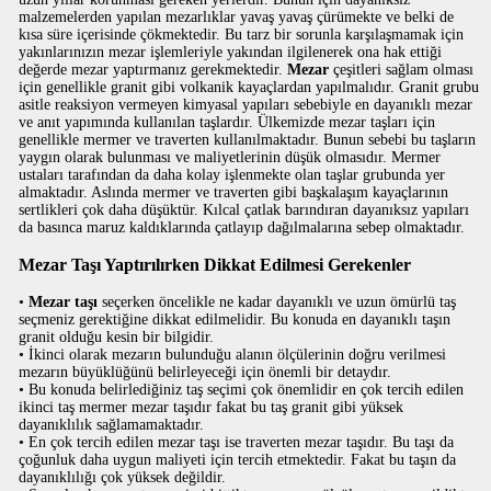
malzemelerden yapılan mezarlıklar yavaş yavaş çürümekte ve belki de
kısa süre içerisinde çökmektedir. Bu tarz bir sorunla karşılaşmamak için
yakınlarınızın mezar işlemleriyle yakından ilgilenerek ona hak ettiği
değerde mezar yaptırmanız gerekmektedir.
Mezar
çeşitleri sağlam olması
için genellikle granit gibi volkanik kayaçlardan yapılmalıdır. Granit grubu
asitle reaksiyon vermeyen kimyasal yapıları sebebiyle en dayanıklı mezar
ve anıt yapımında kullanılan taşlardır. Ülkemizde mezar taşları için
genellikle mermer ve traverten kullanılmaktadır. Bunun sebebi bu taşların
yaygın olarak bulunması ve maliyetlerinin düşük olmasıdır. Mermer
ustaları tarafından da daha kolay işlenmekte olan taşlar grubunda yer
almaktadır. Aslında mermer ve traverten gibi başkalaşım kayaçlarının
sertlikleri çok daha düşüktür. Kılcal çatlak barındıran dayanıksız yapıları
da basınca maruz kaldıklarında çatlayıp dağılmalarına sebep olmaktadır.
Mezar Taşı Yaptırılırken Dikkat Edilmesi Gerekenler
•
Mezar taşı
seçerken öncelikle ne kadar dayanıklı ve uzun ömürlü taş
seçmeniz gerektiğine dikkat edilmelidir. Bu konuda en dayanıklı taşın
granit olduğu kesin bir bilgidir.
• İkinci olarak mezarın bulunduğu alanın ölçülerinin doğru verilmesi
mezarın büyüklüğünü belirleyeceği için önemli bir detaydır.
• Bu konuda belirlediğiniz taş seçimi çok önemlidir en çok tercih edilen
ikinci taş mermer mezar taşıdır fakat bu taş granit gibi yüksek
dayanıklılık sağlamamaktadır.
• En çok tercih edilen mezar taşı ise traverten mezar taşıdır. Bu taşı da
çoğunluk daha uygun maliyeti için tercih etmektedir. Fakat bu taşın da
dayanıklılığı çok yüksek değildir.