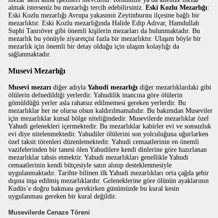
almak isterseniz bu mezarlığı tercih edebilirsiniz.
Eski Kozlu Mezarlığı
:
Eski Kozlu mezarlığı Avrupa yakasının Zeytinburnu ilçesine bağlı bir
mezarlıktır. Eski Kozlu mezarlığında Halide Edip Adıvar, Hamdullah
Suphi Tanrıöver gibi önemli kişilerin mezarları da bulunmaktadır. Bu
mezarlık bu yönüyle ziyaretçisi fazla bir mezarlıktır. Ulaşım böyle bir
mezarlık için önemli bir detay olduğu için ulaşım kolaylığı da
sağlanmaktadır.
Musevi Mezarlığı
Musevi mezarı
diğer adıyla
Yahudi mezarlığı
diğer mezarlıklardaki gibi
ölülerin defnedildiği yerlerdir. Yahudilik inancına göre ölülerin
gömüldüğü yerler asla rahatsız edilmemesi gereken yerlerdir. Bu
mezarlıklar her ne olursa olsun kaldırılmamalıdır. Bu bakımdan Museviler
için mezarlıklar kutsal bölge niteliğindedir. Musevilerde mezarlıklar özel
Yahudi gelenekleri içermektedir. Bu mezarlıklar kabirler evi ve sonsuzluk
evi diye nitelenmektedir. Yahudiler ölülerini son yolculuğuna uğurlarken
özel taksit törenleri düzenlemektedir. Yahudi cemaatlerinin en önemli
vazifelerinden bir tanesi ölen Yahudilere kendi dinlerine göre hazırlanan
mezarlıklar tahsis etmektir. Yahudi mezarlıkları genellikle Yahudi
cemaatlerinin kendi bütçesiyle satın alınıp desteklenmesiyle
uygulanmaktadır. Tarihte bilinen ilk Yahudi mezarlıkları orta çağda şehir
dışına inşa edilmiş mezarlıklardır. Geleneklerine göre ölünün ayaklarının
Kudüs’e doğru bakması gerekirken günümüzde bu kural kesin
uygulanması gereken bir kural değildir.
Musevilerde Cenaze Töreni