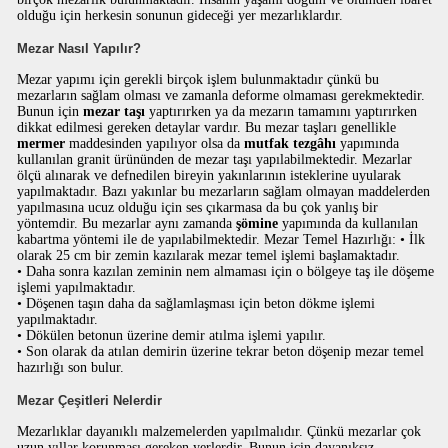
olduğu için herkesin sonunun gideceği yer mezarlıklardır.
Mezar Nasıl Yapılır?
Mezar yapımı için gerekli birçok işlem bulunmaktadır çünkü bu
mezarların sağlam olması ve zamanla deforme olmaması gerekmektedir.
Bunun için
mezar taşı
yaptırırken ya da mezarın tamamını yaptırırken
dikkat edilmesi gereken detaylar vardır. Bu mezar taşları genellikle
mermer
maddesinden yapılıyor olsa da
mutfak tezgâhı
yapımında
kullanılan granit ürününden de mezar taşı yapılabilmektedir. Mezarlar
ölçü alınarak ve defnedilen bireyin yakınlarının isteklerine uyularak
yapılmaktadır. Bazı yakınlar bu mezarların sağlam olmayan maddelerden
yapılmasına ucuz olduğu için ses çıkarmasa da bu çok yanlış bir
yöntemdir. Bu mezarlar aynı zamanda
şömine
yapımında da kullanılan
kabartma yöntemi ile de yapılabilmektedir. Mezar Temel Hazırlığı: • İlk
olarak 25 cm bir zemin kazılarak mezar temel işlemi başlamaktadır.
• Daha sonra kazılan zeminin nem almaması için o bölgeye taş ile döşeme
işlemi yapılmaktadır.
• Döşenen taşın daha da sağlamlaşması için beton dökme işlemi
yapılmaktadır.
• Dökülen betonun üzerine demir atılma işlemi yapılır.
• Son olarak da atılan demirin üzerine tekrar beton döşenip mezar temel
hazırlığı son bulur.
Mezar Çeşitleri Nelerdir
Mezarlıklar dayanıklı malzemelerden yapılmalıdır. Çünkü mezarlar çok
uzun yıllar korunması gereken yerlerdir. Bunun için dayanıksız