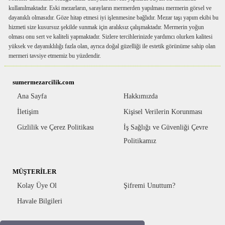
kullanılmaktadır. Eski mezarların, sarayların mermerden yapılması mermerin görsel ve
dayanıklı olmasıdır. Göze hitap etmesi iyi işlenmesine bağlıdır. Mezar taşı yapım ekibi bu
hizmeti size kusursuz şekilde sunmak için aralıksız çalışmaktadır. Mermerin yoğun
olması onu sert ve kaliteli yapmaktadır. Sizlere tercihlerinizde yardımcı olurken kalitesi
yüksek ve dayanıklılığı fazla olan, ayrıca doğal güzelliği ile estetik görünüme sahip olan
mermeri tavsiye etmemiz bu yüzdendir.
sumermezarcilik.com
Ana Sayfa
Hakkımızda
İletişim
Kişisel Verilerin Korunması
Gizlilik ve Çerez Politikası
İş Sağlığı ve Güvenliği Çevre
Politikamız
MÜŞTERİLER
Kolay Üye Ol
Şifremi Unuttum?
Havale Bilgileri