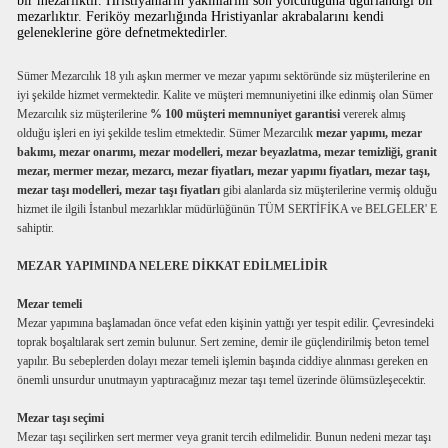
bir mezarlıktır. Hristiyanların yakınlarını son yolculuğuna uğurlandığı bir
mezarlıktır. Feriköy mezarlığında Hristiyanlar akrabalarını kendi
geleneklerine göre defnetmektedirler.
Sümer Mezarcılık 18 yılı aşkın mermer ve mezar yapımı sektöründe siz müşterilerine en
iyi şekilde hizmet vermektedir. Kalite ve müşteri memnuniyetini ilke edinmiş olan Sümer
Mezarcılık siz müşterilerine
% 100 müşteri memnuniyet garantisi
vererek almış
olduğu işleri en iyi şekilde teslim etmektedir. Sümer Mezarcılık
mezar yapımı, mezar
bakımı, mezar onarımı, mezar modelleri, mezar beyazlatma, mezar temizliği, granit
mezar, mermer mezar, mezarcı, mezar fiyatları, mezar yapımı fiyatları, mezar taşı,
mezar taşı modelleri, mezar taşı fiyatları
gibi alanlarda siz müşterilerine vermiş olduğu
hizmet ile ilgili İstanbul mezarlıklar müdürlüğünün TÜM SERTİFİKA ve BELGELER' E
sahiptir.
MEZAR YAPIMINDA NELERE DİKKAT EDİLMELİDİR
Mezar temeli
Mezar yapımına başlamadan önce vefat eden kişinin yattığı yer tespit edilir. Çevresindeki
toprak boşaltılarak sert zemin bulunur. Sert zemine, demir ile güçlendirilmiş beton temel
yapılır. Bu sebeplerden dolayı mezar temeli işlemin başında ciddiye alınması gereken en
önemli unsurdur unutmayın yaptıracağınız mezar taşı temel üzerinde ölümsüzleşecektir.
Mezar taşı seçimi
Mezar taşı seçilirken sert mermer veya granit tercih edilmelidir. Bunun nedeni mezar taşı