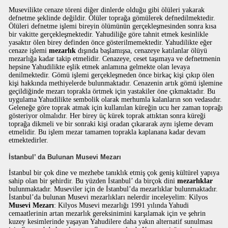
Musevilikte cenaze töreni diğer dinlerde olduğu gibi ölüleri yakarak
defnetme şeklinde değildir. Ölüler toprağa gömülerek defnedilmektedir.
Ölüleri defnetme işlemi bireyin ölümünün gerçekleşmesinden sonra kısa
bir vakitte gerçekleşmektedir. Yahudiliğe göre tahnit etmek kesinlikle
yasaktır ölen birey definden önce gösterilmemektedir. Yahudilikte eğer
cenaze işlemi
mezarlık
dışında başlamışsa, cenazeye katılanlar ölüyü
mezarlığa kadar takip etmelidir. Cenazeye, ceset taşımaya ve defnetmenin
hepsine Yahudilikte eşlik etmek anlamına gelmekte olan levaya
denilmektedir. Gömü işlemi gerçekleşmeden önce birkaç kişi çıkıp ölen
kişi hakkında methiyelerde bulunmaktadır. Cenazenin artık gömü işlemine
geçildiğinde mezarı toprakla örtmek için yastakiler öne çıkmaktadır. Bu
uygulama Yahudilikte sembolik olarak merhumla kalanların son vedasıdır.
Geleneğe göre toprak atmak için kullanılan küreğin ucu her zaman toprağı
gösteriyor olmalıdır. Her birey üç kürek toprak attıktan sonra küreği
toprağa dikmeli ve bir sonraki kişi oradan çıkararak aynı işleme devam
etmelidir. Bu işlem mezar tamamen toprakla kaplanana kadar devam
etmektedirler.
İstanbul’ da Bulunan Musevi Mezarı
İstanbul bir çok dine ve mezhebe tanıklık etmiş çok geniş kültürel yapıya
sahip olan bir şehirdir. Bu yüzden İstanbul’ da birçok dini
mezarlıklar
bulunmaktadır. Museviler için de İstanbul’da mezarlıklar bulunmaktadır.
İstanbul’da bulunan Musevi mezarlıkları nelerdir inceleyelim: Kilyos
Musevi Mezarı
: Kilyos Musevi mezarlığı 1991 yılında Yahudi
cemaatlerinin artan mezarlık gereksinimini karşılamak için ve şehrin
kuzey kesimlerinde yaşayan Yahudilere daha yakın alternatif sunulması