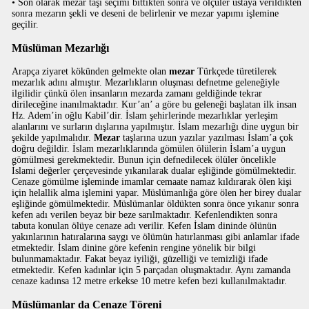
• Son olarak mezar taşı seçimi bittikten sonra ve ölçüler ustaya verildikten
sonra mezarın şekli ve deseni de belirlenir ve mezar yapımı işlemine
geçilir.
Müslüman Mezarlığı
Arapça ziyaret kökünden gelmekte olan
mezar
Türkçede türetilerek
mezarlık adını almıştır. Mezarlıkların oluşması defnetme geleneğiyle
ilgilidir çünkü ölen insanların mezarda zamanı geldiğinde tekrar
dirileceğine inanılmaktadır. Kur’an’ a göre bu geleneği başlatan ilk insan
Hz. Adem’in oğlu Kabil’dir. İslam şehirlerinde mezarlıklar yerleşim
alanlarını ve surların dışlarına yapılmıştır. İslam mezarlığı dine uygun bir
şekilde yapılmalıdır.
Mezar
taşlarına uzun yazılar yazılması İslam’a çok
doğru değildir. İslam mezarlıklarında gömülen ölülerin İslam’a uygun
gömülmesi gerekmektedir. Bunun için defnedilecek ölüler öncelikle
İslami değerler çerçevesinde yıkanılarak dualar eşliğinde gömülmektedir.
Cenaze gömülme işleminde imamlar cemaate namaz kıldırarak ölen kişi
için helallik alma işlemini yapar. Müslümanlığa göre ölen her birey dualar
eşliğinde gömülmektedir. Müslümanlar öldükten sonra önce yıkanır sonra
kefen adı verilen beyaz bir beze sarılmaktadır. Kefenlendikten sonra
tabuta konulan ölüye cenaze adı verilir. Kefen İslam dininde ölünün
yakınlarının hatıralarına saygı ve ölümün hatırlanması gibi anlamlar ifade
etmektedir. İslam dinine göre kefenin rengine yönelik bir bilgi
bulunmamaktadır. Fakat beyaz iyiliği, güzelliği ve temizliği ifade
etmektedir. Kefen kadınlar için 5 parçadan oluşmaktadır. Aynı zamanda
cenaze kadınsa 12 metre erkekse 10 metre kefen bezi kullanılmaktadır.
Müslümanlar da Cenaze Töreni