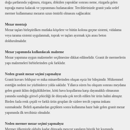
doğa şartlarında yağmura, rüzgara, dökülen yapraklar sonrası neme, rüzgarla gelen
toprağa maruz kalacak ve yıpranması hızlanacaktır. Tercihlerinizde granit yada sedef
mermer kullanmanız mezarın uzun ömürlü olmasını sağlacaktır.
Mezar montajı
Mezar taşları birleştirilken mutlaka köşelere ve bütün kolona geçme sistemi, vidalama
veya tarama sistemi uygulanmalı, toprak ve taşları ayırmak için arası beton
doldurulmalıdır.
Mezar yapımında kullanılacak malzeme
Mezar yapımına uygun malzemeler seçilmesine dikkat edilmelidir. Granit ile mermerlerin
yapı malzemeleri birbirlerinden çok farklıdır.
Neden granit mezar seçimi yapmalıyız
Granit kuvars feldsput ve mika minarellerinden oluşan eşsiz bir bileşimdir. Mükemmel
estetiğin nedeni ise yüzbinlerce yılda saklıdır. Yıllarca süren bu oluşum sonrası meydana
gelen granit iklim değişikliklerine, kötü hava koşullarına karşı dayanalıklı olmasının
yanında sunduğu görsel çekiciliği ile dünyada çok tercih edilen bir ürün halini almıştır.
Birden fazla renk çeşidi ve farklı ürün grupları ile sizlere tercih yapma imkanı
sunmaktadır. Belirli aşamalardan geçtikten sonra kullanıma hazır hale gelen granit mezar
yapımında ilk tercihiniz olmalıdır.
Neden mermer mezar seçimi yapmalıyız
Mermer ülkemizde olduğu kadar dünyada mevcut yapıların büyük bir kısmında