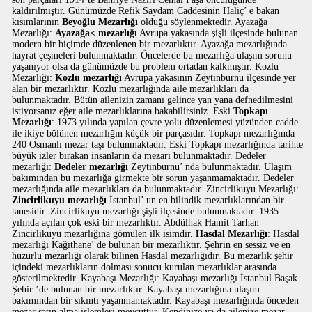
kaldırılmıştır. Günümüzde Refik Saydam Caddesinin Haliç’ e bakan
kısımlarının
Beyoğlu Mezarlığı
olduğu söylenmektedir. Ayazağa
Mezarlığı:
Ayazağa< mezarlığı
Avrupa yakasında şişli ilçesinde bulunan
modern bir biçimde düzenlenen bir mezarlıktır. Ayazağa mezarlığında
hayrat çeşmeleri bulunmaktadır. Öncelerde bu mezarlığa ulaşım sorunu
yaşanıyor olsa da günümüzde bu problem ortadan kalkmıştır. Kozlu
Mezarlığı:
Kozlu mezarlığı
Avrupa yakasının Zeytinburnu ilçesinde yer
alan bir mezarlıktır. Kozlu mezarlığında aile mezarlıkları da
bulunmaktadır. Bütün ailenizin zamanı gelince yan yana defnedilmesini
istiyorsanız eğer aile mezarlıklarına bakabilirsiniz. Eski
Topkapı
Mezarlığı
: 1973 yılında yapılan çevre yolu düzenlemesi yüzünden cadde
ile ikiye bölünen mezarlığın küçük bir parçasıdır. Topkapı mezarlığında
240 Osmanlı mezar taşı bulunmaktadır. Eski Topkapı mezarlığında tarihte
büyük izler bırakan insanların da mezarı bulunmaktadır. Dedeler
mezarlığı:
Dedeler mezarlığı
Zeytinburnu’ nda bulunmaktadır. Ulaşım
bakımından bu mezarlığa girmekte bir sorun yaşanmamaktadır. Dedeler
mezarlığında aile mezarlıkları da bulunmaktadır. Zincirlikuyu Mezarlığı:
Zincirlikuyu mezarlığı
İstanbul’ un en bilindik mezarlıklarından bir
tanesidir. Zincirlikuyu mezarlığı şişli ilçesinde bulunmaktadır. 1935
yılında açılan çok eski bir mezarlıktır. Abdülhak Hamit Tarhan
Zincirlikuyu mezarlığına gömülen ilk isimdir.
Hasdal Mezarlığı
: Hasdal
mezarlığı Kağıthane’ de bulunan bir mezarlıktır. Şehrin en sessiz ve en
huzurlu mezarlığı olarak bilinen Hasdal mezarlığıdır. Bu mezarlık şehir
içindeki mezarlıkların dolması sonucu kurulan mezarlıklar arasında
gösterilmektedir. Kayabaşı Mezarlığı: Kayabaşı mezarlığı İstanbul Başak
Şehir ’de bulunan bir mezarlıktır. Kayabaşı mezarlığına ulaşım
bakımından bir sıkıntı yaşanmamaktadır. Kayabaşı mezarlığında önceden
mezar satın alma işlemleri mevcuttur. Kendinize ya da ailenize mezar