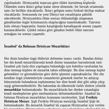
yapılmalıdır. Hristiyanlık inancına göre ölüler kurtulmuş kişilerdir.
Ölümden sonra ikinci gelişe kadar süren dönemde, bir berzah ortamında
tanrı ile birlikte olacaklardır. İkinci gelişten sonra fiziksel dirilişe mahzar
olacaklardır. Sonrasında ise yeni Dünya’nın yaradılışına şahitlik
edeceklerdir. Hristiyanlıkta ölüm sonrası ölümsüzlüğe ulaşmanın
günahlardan özgür kılınmasıyla ulaşılacağına inanılmaktadır. Tanrının
kulu olmayı başaranlar, bunun karşılığında kutsallaşarak sonsuz yaşamı
kazanacaklardır. Çünkü onlara göre günahın bedeli ölüm tanrının
armağanı ise sonsuz yaşamdır.
İstanbul’ da Bulunan Hristiyan Mezarlıkları
Her dinin kendine özgü ölülerini defnetme inancı vardır. Bundan dolayı
her din kendi mezarlıklarında kendi dinine inananları barındırmak ister.
İstanbul çok fazla dini yapılaşma bulunduğu için belediye tarafından bu
dine mensup kişilere de mezarlık tahsis edilmiştir. Bu dine mensup kişiler
gelenekleri ve göreneklerine göre defin işlemini yapmaktadırlar. Her din
kendine özgü yöntemleriyle cenazelerini gömmek isterler bu anlayışı
bünyemizde bulunduran toplumumuz her dine kendi dini gibi sahip çıkıp
saygı göstermektedirler. Bu bakımdan da ülkemizde farklı dinlere yönelik
mezarlıklar
bulunmaktadır. Bu mezarlıklarda her dinden vatandaşlar
kendi mezheplerine göre merhumlarını defnetmektedirler. İstanbul’da
bulunan Hristiyan mezarlıkları konusunu inceleyelim: Şişli
Feriköy
Hristiyan Mezarı
: Şişli Feriköy Hristiyan mezarlığı İstanbul Şişli de
bulunmaktadır. Bu mezarlık İstanbul’da yaşayan Hristiyanlar için verilen