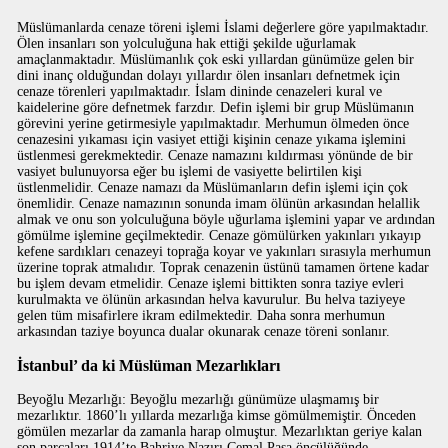
Müslümanlarda cenaze töreni işlemi İslami değerlere göre yapılmaktadır.
Ölen insanları son yolculuğuna hak ettiği şekilde uğurlamak
amaçlanmaktadır. Müslümanlık çok eski yıllardan günümüze gelen bir
dini inanç olduğundan dolayı yıllardır ölen insanları defnetmek için
cenaze törenleri yapılmaktadır. İslam dininde cenazeleri kural ve
kaidelerine göre defnetmek farzdır. Defin işlemi bir grup Müslümanın
görevini yerine getirmesiyle yapılmaktadır. Merhumun ölmeden önce
cenazesini yıkaması için vasiyet ettiği kişinin cenaze yıkama işlemini
üstlenmesi gerekmektedir. Cenaze namazını kıldırması yönünde de bir
vasiyet bulunuyorsa eğer bu işlemi de vasiyette belirtilen kişi
üstlenmelidir. Cenaze namazı da Müslümanların defin işlemi için çok
önemlidir. Cenaze namazının sonunda imam ölünün arkasından helallik
almak ve onu son yolculuğuna böyle uğurlama işlemini yapar ve ardından
gömülme işlemine geçilmektedir. Cenaze gömülürken yakınları yıkayıp
kefene sardıkları cenazeyi toprağa koyar ve yakınları sırasıyla merhumun
üzerine toprak atmalıdır. Toprak cenazenin üstünü tamamen örtene kadar
bu işlem devam etmelidir. Cenaze işlemi bittikten sonra taziye evleri
kurulmakta ve ölünün arkasından helva kavurulur. Bu helva taziyeye
gelen tüm misafirlere ikram edilmektedir. Daha sonra merhumun
arkasından taziye boyunca dualar okunarak cenaze töreni sonlanır.
İstanbul’ da ki Müslüman Mezarlıkları
Beyoğlu Mezarlığı: Beyoğlu mezarlığı günümüze ulaşmamış bir
mezarlıktır. 1860’lı yıllarda mezarlığa kimse gömülmemiştir. Önceden
gömülen mezarlar da zamanla harap olmuştur. Mezarlıktan geriye kalan
son parçaları 1914’te Bahriye Nazırı Cemal Paşa öncülüğünde