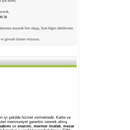
 için lütfen;
ayarak,
39 50
arımızı arayarak bize ulaşıp, fiyat bilgisi alabilirsiniz.
e ve güvenle hizmet veriyoruz.
 iyi şekilde hizmet vermektedir. Kalite ve
teri memnuniyet garantisi vererek almış
bakımı
ve
onarımı
,
mermer imalatı
,
mezar