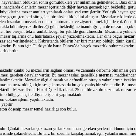
a hayvanların öldükten sonra gömüldükleri yer anlamına gelmektedir. Bazı dinler
ılı inançlarda ölenlerin mezar içerisinde diğer hayata geçmek için beklediği gör
 büyüklerine mezar anıtları yapılarak onları yad etmişlerdir. Yerleşik hayata ge
bize geçmişten beri süregelen bir alışkanlık halini almıştır. Mezarlar eskilerde
len insanların mezarları onları unutmamak ve ziyaret etmek için de çok önemlid
prakla bütünleşerek dirileceği günü beklediğine inanıldığı için de mezarlar çok
ölen her bireyin tekrar anılabileceği bir şekilde gömülmesidir. Mezarlara yüklen
ı mezar taşlarına onu hatırlatacak şeyler yazabilmektedir. Her dine özgür
mezar ç
zar
adı verilmektedir. Kabristanda ölülerin her biri mensup olduğu dinin kural
ktadır. Bunun için Türkiye’de hatta Dünya’da birçok mezarlık bulunmaktadır.
rlıklardır.
nmaktadır çünkü bu mezarların sağlam olması ve zamanla deforme olmaması ger
mesi gereken detaylar vardır. Bu mezar taşları genellikle
mermer
maddesinden 
labilmektedir. Mezarlar ölçü alınarak ve defnedilen bireyin yakınlarının istekle
asına ucuz olduğu için ses çıkarmasa da bu çok yanlış bir yöntemdir. Bu mez
ktedir. Mezar Temel Hazırlığı: • İlk olarak 25 cm bir zemin kazılarak mezar te
n o bölgeye taş ile döşeme işlemi yapılmaktadır.
ton dökme işlemi yapılmaktadır.
yapılır.
beton döşenip mezar temel hazırlığı son bulur.
dır. Çünkü mezarlar çok uzun yıllar korunması gereken yerlerdir. Bunun için 
erisinde çökmektedir. Bu tarz bir sorunla karşılaşmamak için yakınlarınızın mez