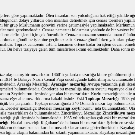
erlere göre yapılmaktadır. Ölen insanları son yolculuğuna hak ettiği şekilde
lduğundan dolayı yıllardır ölen insanları defnetmek için cenaze törenleri yapılm
lemi bir grup Müslümanın görevini yerine getirmesiyle yapılmaktadır. Merhumun
üstlenmesi gerekmektedir. Cenaze namazını kıldırması yönünde de bir vasiyet bul
nların defin işlemi için çok önemlidir. Cenaze namazının sonunda imam ölünün
 ardından gömülme işlemine geçilmektedir. Cenaze gömülürken yakınları yıkayı
tmalıdır. Toprak cenazenin üstünü tamamen örtene kadar bu işlem devam etmelidi
lur. Bu helva taziyeye gelen tüm misafirlere ikram edilmektedir. Daha sonra 
ze ulaşmamış bir mezarlıktır. 1860’lı yıllarda mezarlığa kimse gömülmemişti
ları 1914’te Bahriye Nazırı Cemal Paşa öncülüğünde kaldırılmıştır. Günümüzde
mektedir. Ayazağa Mezarlığı:
Ayazağa< mezarlığı
Avrupa yakasında şişli ilçe
çeşmeleri bulunmaktadır. Öncelerde bu mezarlığa ulaşım sorunu yaşanıyor olsa
sının Zeytinburnu ilçesinde yer alan bir mezarlıktır. Kozlu mezarlığında aile m
sanız eğer aile mezarlıklarına bakabilirsiniz. Eski
Topkapı Mezarlığı
: 1973 yı
üçük bir parçasıdır. Topkapı mezarlığında 240 Osmanlı mezar taşı bulunmaktad
dır. Dedeler mezarlığı:
Dedeler mezarlığı
Zeytinburnu’ nda bulunmaktadır. Ula
ile mezarlıkları da bulunmaktadır. Zincirlikuyu Mezarlığı:
Zincirlikuyu meza
ezarlığı şişli ilçesinde bulunmaktadır. 1935 yılında açılan çok eski bir mezarlı
rlığı
: Hasdal mezarlığı Kağıthane’ de bulunan bir mezarlıktır. Şehrin en sessiz
lıkların dolması sonucu kurulan mezarlıklar arasında gösterilmektedir. Kayabaş
ezarlığına ulaşım bakımından bir sıkıntı yaşanmamaktadır. Kayabaşı mezarlığın