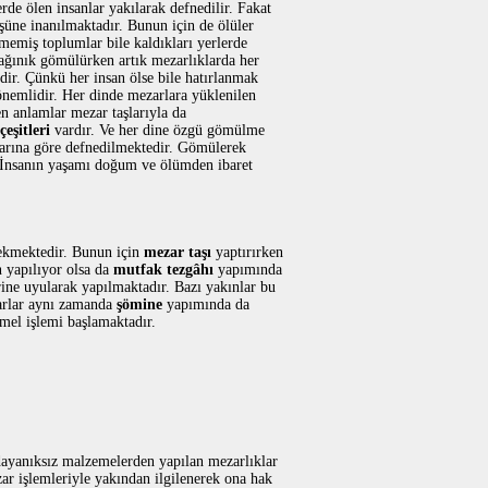
de ölen insanlar yakılarak defnedilir. Fakat
üşüne inanılmaktadır. Bunun için de ölüler
çmemiş toplumlar bile kaldıkları yerlerde
 dağınık gömülürken artık mezarlıklarda her
ir. Çünkü her insan ölse bile hatırlanmak
 önemlidir. Her dinde mezarlara yüklenilen
en anlamlar mezar taşlarıyla da
eşitleri
vardır. Ve her dine özgü gömülme
larına göre defnedilmektedir. Gömülerek
 İnsanın yaşamı doğum ve ölümden ibaret
ekmektedir. Bunun için
mezar taşı
yaptırırken
yapılıyor olsa da
mutfak tezgâhı
yapımında
rine uyularak yapılmaktadır. Bazı yakınlar bu
arlar aynı zamanda
şömine
yapımında da
mel işlemi başlamaktadır.
dayanıksız malzemelerden yapılan mezarlıklar
ar işlemleriyle yakından ilgilenerek ona hak