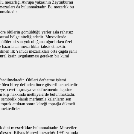
zlu mezarlığı Avrupa yakasının Zeytinburnu
 mezarları da bulunmaktadır. Bu mezarlık bu
anmaktadır.
göre ölülerin gömüldüğü yerler asla rahatsız
utsal bölge niteliğindedir. Musevilerde
r ölülerini son yolculuğuna uğurlarken özel
 hazırlanan mezarlıklar tahsis etmektir.
linen ilk Yahudi mezarlıkları orta çağda şehir
ural kesin uygulanması gereken bir kural
fnedilmektedir. Ölüleri defnetme işlemi
r ölen birey definden önce gösterilmemektedir.
eye, ceset taşımaya ve defnetmenin hepsine
en kişi hakkında methiyelerde bulunmaktadır.
e sembolik olarak merhumla kalanların son
 toprak attıktan sonra küreği toprağa dikmeli
mektedirler.
ok dini
mezarlıklar
bulunmaktadır. Museviler
Mezarı
: Kilyos Musevi mezarlığı 1991 yılında