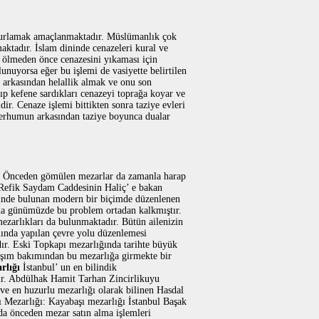
 uğurlamak amaçlanmaktadır. Müslümanlık çok
aktadır. İslam dininde cenazeleri kural ve
 ölmeden önce cenazesini yıkaması için
unuyorsa eğer bu işlemi de vasiyette belirtilen
 arkasından helallik almak ve onu son
p kefene sardıkları cenazeyi toprağa koyar ve
r. Cenaze işlemi bittikten sonra taziye evleri
merhumun arkasından taziye boyunca dualar
r. Önceden gömülen mezarlar da zamanla harap
 Refik Saydam Caddesinin Haliç’ e bakan
sinde bulunan modern bir biçimde düzenlenen
 da günümüzde bu problem ortadan kalkmıştır.
ezarlıkları da bulunmaktadır. Bütün ailenizin
lında yapılan çevre yolu düzenlemesi
ır. Eski Topkapı mezarlığında tarihte büyük
şım bakımından bu mezarlığa girmekte bir
rlığı
İstanbul’ un en bilindik
ktır. Abdülhak Hamit Tarhan Zincirlikuyu
 ve en huzurlu mezarlığı olarak bilinen Hasdal
ı Mezarlığı: Kayabaşı mezarlığı İstanbul Başak
da önceden mezar satın alma işlemleri