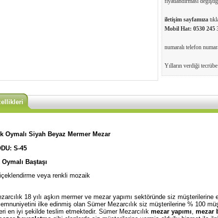
fiyatlandırması değiştiği
iletişim sayfamıza
tıkl
Mobil Hat:
0530 245 
numaralı telefon numaral
Yılların verdiği tecrüb
llikleri
lik Oymalı Siyah Beyaz Mermer Mezar
DU: S-45
k Oymalı Baştaşı
içeklendirme veya renkli mozaik
arcılık 18 yılı aşkın mermer ve mezar yapımı sektöründe siz müşterilerine en
emnuniyetini ilke edinmiş olan Sümer Mezarcılık siz müşterilerine % 100 müş
leri en iyi şekilde teslim etmektedir. Sümer Mezarcılık
mezar yapımı
,
mezar 