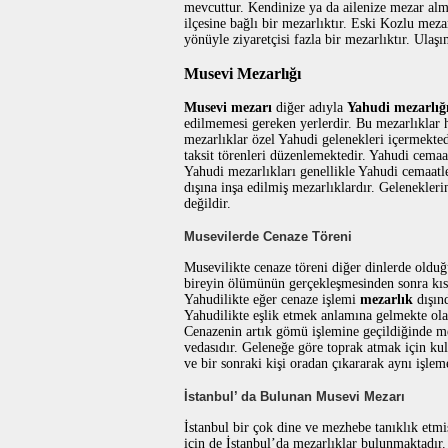
mevcuttur. Kendinize ya da ailenize mezar alma
ilçesine bağlı bir mezarlıktır. Eski Kozlu me
yönüyle ziyaretçisi fazla bir mezarlıktır. Ulaş
Musevi Mezarlığı
Musevi mezarı
diğer adıyla
Yahudi mezarlığ
edilmemesi gereken yerlerdir. Bu mezarlıklar h
mezarlıklar özel Yahudi gelenekleri içermekted
taksit törenleri düzenlemektedir. Yahudi cemaat
Yahudi mezarlıkları genellikle Yahudi cemaatle
dışına inşa edilmiş mezarlıklardır. Gelenekle
değildir.
Musevilerde Cenaze Töreni
Musevilikte cenaze töreni diğer dinlerde olduğ
bireyin ölümünün gerçekleşmesinden sonra kısa 
Yahudilikte eğer cenaze işlemi
mezarlık
dışınd
Yahudilikte eşlik etmek anlamına gelmekte ola
Cenazenin artık gömü işlemine geçildiğinde me
vedasıdır. Geleneğe göre toprak atmak için kul
ve bir sonraki kişi oradan çıkararak aynı işl
İstanbul’ da Bulunan Musevi Mezarı
İstanbul bir çok dine ve mezhebe tanıklık etmi
için de İstanbul’da mezarlıklar bulunmaktadır