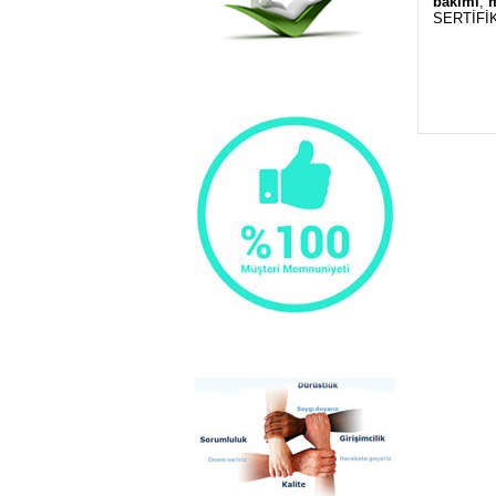
bakımı
,
m
SERTİFİK