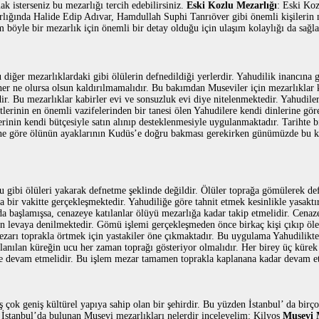
k isterseniz bu mezarlığı tercih edebilirsiniz.
Eski Kozlu Mezarlığı
: Eski Ko
zarlığında Halide Edip Adıvar, Hamdullah Suphi Tanrıöver gibi önemli kişilerin
ım böyle bir mezarlık için önemli bir detay olduğu için ulaşım kolaylığı da sağl
ı
diğer mezarlıklardaki gibi ölülerin defnedildiği yerlerdir. Yahudilik inancına 
er ne olursa olsun kaldırılmamalıdır. Bu bakımdan Museviler için mezarlıklar k
ir. Bu mezarlıklar kabirler evi ve sonsuzluk evi diye nitelenmektedir. Yahudile
lerinin en önemli vazifelerinden bir tanesi ölen Yahudilere kendi dinlerine göre
rinin kendi bütçesiyle satın alınıp desteklenmesiyle uygulanmaktadır. Tarihte bi
rine göre ölünün ayaklarının Kudüs’e doğru bakması gerekirken günümüzde bu k
u gibi ölüleri yakarak defnetme şeklinde değildir. Ölüler toprağa gömülerek de
bir vakitte gerçekleşmektedir. Yahudiliğe göre tahnit etmek kesinlikle yasaktı
a başlamışsa, cenazeye katılanlar ölüyü mezarlığa kadar takip etmelidir. Cenaz
n levaya denilmektedir. Gömü işlemi gerçekleşmeden önce birkaç kişi çıkıp öl
zarı toprakla örtmek için yastakiler öne çıkmaktadır. Bu uygulama Yahudilikt
lanılan küreğin ucu her zaman toprağı gösteriyor olmalıdır. Her birey üç kürek
eme devam etmelidir. Bu işlem mezar tamamen toprakla kaplanana kadar devam et
ş çok geniş kültürel yapıya sahip olan bir şehirdir. Bu yüzden İstanbul’ da birç
. İstanbul’da bulunan Musevi mezarlıkları nelerdir inceleyelim: Kilyos
Musevi 