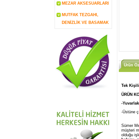
MEZAR AKSESUARLARI
MUTFAK TEZGAHI,
DENİZLİK VE BASAMAK
Ürün Öze
Tek Kişi
ÜRÜN KO
-Yuvarla
-Üstüne ç
Sümer Mez
müşteri m
olduğu iş