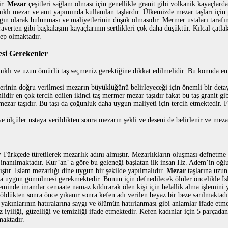
ir.
Mezar
çeşitleri sağlam olması için genellikle granit gibi volkanik kayaçlard
klı mezar ve anıt yapımında kullanılan taşlardır. Ülkemizde mezar taşları için
gın olarak bulunması ve maliyetlerinin düşük olmasıdır. Mermer ustaları tarafı
verten gibi başkalaşım kayaçlarının sertlikleri çok daha düşüktür. Kılcal çatlak
bep olmaktadır.
esi Gerekenler
ıklı ve uzun ömürlü taş seçmeniz gerektiğine dikkat edilmelidir. Bu konuda en 
erinin doğru verilmesi mezarın büyüklüğünü belirleyeceği için önemli bir detay
lidir en çok tercih edilen ikinci taş mermer mezar taşıdır fakat bu taş granit g
 mezar taşıdır. Bu taşı da çoğunluk daha uygun maliyeti için tercih etmektedir. 
ve ölçüler ustaya verildikten sonra mezarın şekli ve deseni de belirlenir ve meza
r
Türkçede türetilerek mezarlık adını almıştır. Mezarlıkların oluşması defnetme g
inanılmaktadır. Kur’an’ a göre bu geleneği başlatan ilk insan Hz. Adem’in oğlu
mıştır. İslam mezarlığı dine uygun bir şekilde yapılmalıdır.
Mezar
taşlarına uzun
a uygun gömülmesi gerekmektedir. Bunun için defnedilecek ölüler öncelikle İsl
inde imamlar cemaate namaz kıldırarak ölen kişi için helallik alma işlemini 
ldükten sonra önce yıkanır sonra kefen adı verilen beyaz bir beze sarılmaktadı
 yakınlarının hatıralarına saygı ve ölümün hatırlanması gibi anlamlar ifade etm
 iyiliği, güzelliği ve temizliği ifade etmektedir. Kefen kadınlar için 5 parçad
maktadır.