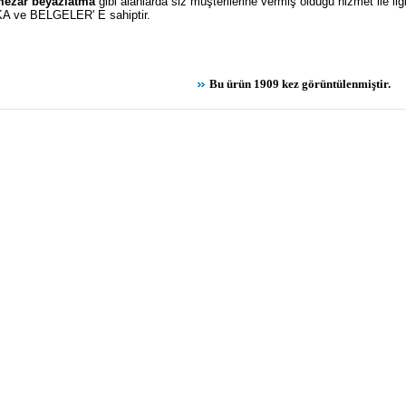
ezar beyazlatma
gibi alanlarda siz müşterilerine vermiş olduğu hizmet ile i
A ve BELGELER' E sahiptir.
Bu ürün 1909 kez görüntülenmiştir.