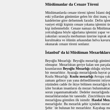
Müslümanlar da Cenaze Töreni
Müslümanlarda cenaze töreni işlemi İslami değ
eski yıllardan günümüze gelen bir dini inanç o
kaidelerine göre defnetmek farzdır. Defin iş
vasiyet ettiği kişinin cenaze yıkama işlemini 
kişi üstlenmelidir. Cenaze namazı da Müslüma
yolculuğuna böyle uğurlama işlemini yapar ve
yakınları sırasıyla merhumun üzerine toprak a
kurulmakta ve ölünün arkasından helva kavuru
okunarak cenaze töreni sonlanır.
İstanbul’ da ki Müslüman Mezarlıkları
Beyoğlu Mezarlığı: Beyoğlu mezarlığı günümü
olmuştur. Mezarlıktan geriye kalan son parça
kısımlarının
Beyoğlu Mezarlığı
olduğu söylen
bir mezarlıktır. Ayazağa mezarlığında hayrat 
Kozlu Mezarlığı:
Kozlu mezarlığı
Avrupa yaka
zamanı gelince yan yana defnedilmesini istiyor
yüzünden cadde ile ikiye bölünen mezarlığın k
izler bırakan insanların da mezarı bulunmakta
sorun yaşanmamaktadır. Dedeler mezarlığında a
mezarlıklarından bir tanesidir. Zincirlikuyu m
mezarlığına gömülen ilk isimdir.
Hasdal Meza
mezarlığıdır. Bu mezarlık şehir içindeki mezar
Şehir ’de bulunan bir mezarlıktır. Kayabaşı m