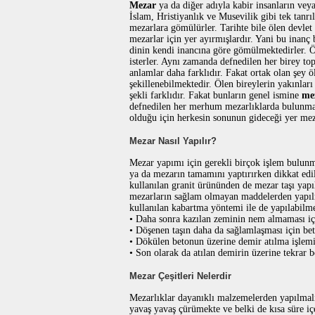
Mezar
ya da diğer adıyla kabir insanların vey
İslam, Hristiyanlık ve Musevilik gibi tek tanr
mezarlara gömülürler. Tarihte bile ölen devlet
mezarlar için yer ayırmışlardır. Yani bu inanç 
dinin kendi inancına göre gömülmektedirler. Ö
isterler. Aynı zamanda defnedilen her birey to
anlamlar daha farklıdır. Fakat ortak olan şey 
şekillenebilmektedir. Ölen bireylerin yakınlar
şekli farklıdır. Fakat bunların genel ismine
me
defnedilen her merhum mezarlıklarda bulunma
olduğu için herkesin sonunun gideceği yer meza
Mezar Nasıl Yapılır?
Mezar yapımı için gerekli birçok işlem bulu
ya da mezarın tamamını yaptırırken dikkat edil
kullanılan granit ürününden de mezar taşı yapı
mezarların sağlam olmayan maddelerden yapılm
kullanılan kabartma yöntemi ile de yapılabilme
• Daha sonra kazılan zeminin nem almaması içi
• Döşenen taşın daha da sağlamlaşması için be
• Dökülen betonun üzerine demir atılma işlemi 
• Son olarak da atılan demirin üzerine tekrar 
Mezar Çeşitleri Nelerdir
Mezarlıklar dayanıklı malzemelerden yapılmalı
yavaş yavaş çürümekte ve belki de kısa süre iç