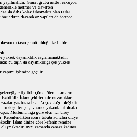
an yapılmalıdır. Granit grubu asitle reaksiyon
 genellikle mermer ve traverten
ndan da daha kolay işlenmekte olan taşlar
 barındıran dayanıksız yapıları da basınca
dayanıklı taşın granit olduğu kesin bir
dır.
ibi yüksek dayanıklılık sağlamamaktadır.
Fakat bu taşın da dayanıklılığı çok yüksek
r yapımı işlemine geçilir.
eleneğiyle ilgilidir çünkü ölen insanların
 Kabil’dir. İslam şehirlerinde mezarlıklar
 yazılar yazılması İslam’a çok doğru değildir.
ami değerler çerçevesinde yıkanılarak dualar
yapar. Müslümanlığa göre ölen her birey
r. Kefenlendikten sonra tabuta konulan ölüye
ektedir. İslam dinine göre kefenin rengine
an oluşmaktadır. Aynı zamanda cenaze kadınsa