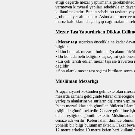
ettiği değerde mezar yaptırmanız gerekmekted
vermeyen kimyasal yapıları sebebiyle en dayanı
kullanılmaktadır. Bunun sebebi bu taşların yay
grubunda yer almaktadır. Aslında mermer ve tra
maruz kaldıklarında çatlayıp dağılmalarına se
Mezar Taşı Yaptırılırken Dikkat Edilm
•
Mezar taşı
seçerken öncelikle ne kadar dayan
bilgidir.
• İkinci olarak mezarın bulunduğu alanın ölçül
• Bu konuda belirlediğiniz taş seçimi çok önem
• En çok tercih edilen mezar taşı ise traverten
değildir.
• Son olarak mezar taşı seçimi bittikten sonra 
Müslüman Mezarlığı
Arapça ziyaret kökünden gelmekte olan
meza
mezarda zamanı geldiğinde tekrar dirileceğine 
yerleşim alanlarını ve surların dışlarına yapıl
İslam mezarlıklarında gömülen ölülerin İslam’
eşliğinde gömülmektedir. Cenaze gömülme işlem
dualar eşliğinde gömülmektedir. Müslümanlar ö
cenaze adı verilir. Kefen İslam dininde ölünün
yönelik bir bilgi bulunmamaktadır. Fakat beyaz
12 metre erkekse 10 metre kefen bezi kullanıl