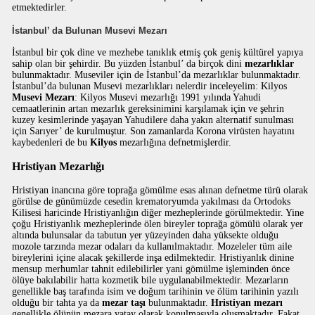
etmektedirler.
İstanbul’ da Bulunan Musevi Mezarı
İstanbul bir çok dine ve mezhebe tanıklık etmiş çok geniş kültürel yapıya
sahip olan bir şehirdir. Bu yüzden İstanbul’ da birçok dini
mezarlıklar
bulunmaktadır. Museviler için de İstanbul’da mezarlıklar bulunmaktadır.
İstanbul’da bulunan Musevi mezarlıkları nelerdir inceleyelim: Kilyos
Musevi Mezarı
: Kilyos Musevi mezarlığı 1991 yılında Yahudi
cemaatlerinin artan mezarlık gereksinimini karşılamak için ve şehrin
kuzey kesimlerinde yaşayan Yahudilere daha yakın alternatif sunulması
için Sarıyer’ de kurulmuştur. Son zamanlarda Korona virüsten hayatını
kaybedenleri de bu
Kilyos
mezarlığına defnetmişlerdir.
Hristiyan Mezarlığı
Hristiyan inancına göre toprağa gömülme esas alınan defnetme türü olarak
görülse de günümüzde cesedin krematoryumda yakılması da Ortodoks
Kilisesi haricinde Hristiyanlığın diğer mezheplerinde görülmektedir. Yine
çoğu Hristiyanlık mezheplerinde ölen bireyler toprağa gömülü olarak yer
altında bulunsalar da tabutun yer yüzeyinden daha yüksekte olduğu
mozole tarzında mezar odaları da kullanılmaktadır. Mozeleler tüm aile
bireylerini içine alacak şekillerde inşa edilmektedir. Hristiyanlık dinine
mensup merhumlar tahnit edilebilirler yani gömülme işleminden önce
ölüye bakılabilir hatta kozmetik bile uygulanabilmektedir. Mezarların
genellikle baş tarafında isim ve doğum tarihinin ve ölüm tarihinin yazılı
olduğu bir tahta ya da
mezar taşı
bulunmaktadır.
Hristiyan mezarı
genellikle ölünün mezara yatay olarak konulmasıyla oluşmaktadır. Fakat