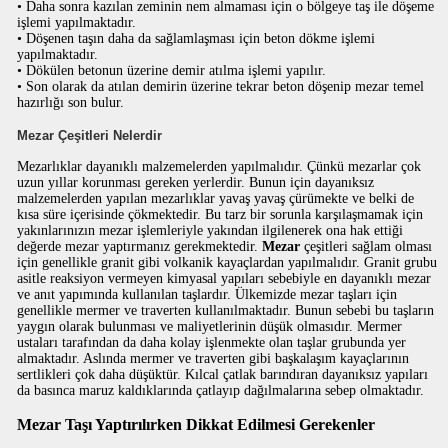
• Daha sonra kazılan zeminin nem almaması için o bölgeye taş ile döşeme
işlemi yapılmaktadır.
• Döşenen taşın daha da sağlamlaşması için beton dökme işlemi
yapılmaktadır.
• Dökülen betonun üzerine demir atılma işlemi yapılır.
• Son olarak da atılan demirin üzerine tekrar beton döşenip mezar temel
hazırlığı son bulur.
Mezar Çeşitleri Nelerdir
Mezarlıklar dayanıklı malzemelerden yapılmalıdır. Çünkü mezarlar çok
uzun yıllar korunması gereken yerlerdir. Bunun için dayanıksız
malzemelerden yapılan mezarlıklar yavaş yavaş çürümekte ve belki de
kısa süre içerisinde çökmektedir. Bu tarz bir sorunla karşılaşmamak için
yakınlarınızın mezar işlemleriyle yakından ilgilenerek ona hak ettiği
değerde mezar yaptırmanız gerekmektedir.
Mezar
çeşitleri sağlam olması
için genellikle granit gibi volkanik kayaçlardan yapılmalıdır. Granit grubu
asitle reaksiyon vermeyen kimyasal yapıları sebebiyle en dayanıklı mezar
ve anıt yapımında kullanılan taşlardır. Ülkemizde mezar taşları için
genellikle mermer ve traverten kullanılmaktadır. Bunun sebebi bu taşların
yaygın olarak bulunması ve maliyetlerinin düşük olmasıdır. Mermer
ustaları tarafından da daha kolay işlenmekte olan taşlar grubunda yer
almaktadır. Aslında mermer ve traverten gibi başkalaşım kayaçlarının
sertlikleri çok daha düşüktür. Kılcal çatlak barındıran dayanıksız yapıları
da basınca maruz kaldıklarında çatlayıp dağılmalarına sebep olmaktadır.
Mezar Taşı Yaptırılırken Dikkat Edilmesi Gerekenler