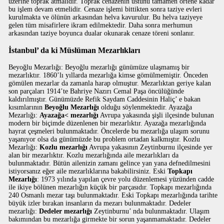
üzerine toprak atmalıdır. Toprak cenazenin üstünü tamamen örtene kadar
bu işlem devam etmelidir. Cenaze işlemi bittikten sonra taziye evleri
kurulmakta ve ölünün arkasından helva kavurulur. Bu helva taziyeye
gelen tüm misafirlere ikram edilmektedir. Daha sonra merhumun
arkasından taziye boyunca dualar okunarak cenaze töreni sonlanır.
İstanbul’ da ki Müslüman Mezarlıkları
Beyoğlu Mezarlığı: Beyoğlu mezarlığı günümüze ulaşmamış bir
mezarlıktır. 1860’lı yıllarda mezarlığa kimse gömülmemiştir. Önceden
gömülen mezarlar da zamanla harap olmuştur. Mezarlıktan geriye kalan
son parçaları 1914’te Bahriye Nazırı Cemal Paşa öncülüğünde
kaldırılmıştır. Günümüzde Refik Saydam Caddesinin Haliç’ e bakan
kısımlarının
Beyoğlu Mezarlığı
olduğu söylenmektedir. Ayazağa
Mezarlığı:
Ayazağa< mezarlığı
Avrupa yakasında şişli ilçesinde bulunan
modern bir biçimde düzenlenen bir mezarlıktır. Ayazağa mezarlığında
hayrat çeşmeleri bulunmaktadır. Öncelerde bu mezarlığa ulaşım sorunu
yaşanıyor olsa da günümüzde bu problem ortadan kalkmıştır. Kozlu
Mezarlığı:
Kozlu mezarlığı
Avrupa yakasının Zeytinburnu ilçesinde yer
alan bir mezarlıktır. Kozlu mezarlığında aile mezarlıkları da
bulunmaktadır. Bütün ailenizin zamanı gelince yan yana defnedilmesini
istiyorsanız eğer aile mezarlıklarına bakabilirsiniz. Eski
Topkapı
Mezarlığı
: 1973 yılında yapılan çevre yolu düzenlemesi yüzünden cadde
ile ikiye bölünen mezarlığın küçük bir parçasıdır. Topkapı mezarlığında
240 Osmanlı mezar taşı bulunmaktadır. Eski Topkapı mezarlığında tarihte
büyük izler bırakan insanların da mezarı bulunmaktadır. Dedeler
mezarlığı:
Dedeler mezarlığı
Zeytinburnu’ nda bulunmaktadır. Ulaşım
bakımından bu mezarlığa girmekte bir sorun yaşanmamaktadır. Dedeler