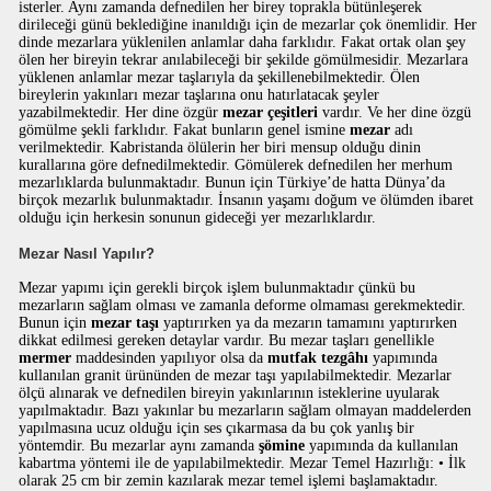
isterler. Aynı zamanda defnedilen her birey toprakla bütünleşerek
dirileceği günü beklediğine inanıldığı için de mezarlar çok önemlidir. Her
dinde mezarlara yüklenilen anlamlar daha farklıdır. Fakat ortak olan şey
ölen her bireyin tekrar anılabileceği bir şekilde gömülmesidir. Mezarlara
yüklenen anlamlar mezar taşlarıyla da şekillenebilmektedir. Ölen
bireylerin yakınları mezar taşlarına onu hatırlatacak şeyler
yazabilmektedir. Her dine özgür
mezar çeşitleri
vardır. Ve her dine özgü
gömülme şekli farklıdır. Fakat bunların genel ismine
mezar
adı
verilmektedir. Kabristanda ölülerin her biri mensup olduğu dinin
kurallarına göre defnedilmektedir. Gömülerek defnedilen her merhum
mezarlıklarda bulunmaktadır. Bunun için Türkiye’de hatta Dünya’da
birçok mezarlık bulunmaktadır. İnsanın yaşamı doğum ve ölümden ibaret
olduğu için herkesin sonunun gideceği yer mezarlıklardır.
Mezar Nasıl Yapılır?
Mezar yapımı için gerekli birçok işlem bulunmaktadır çünkü bu
mezarların sağlam olması ve zamanla deforme olmaması gerekmektedir.
Bunun için
mezar taşı
yaptırırken ya da mezarın tamamını yaptırırken
dikkat edilmesi gereken detaylar vardır. Bu mezar taşları genellikle
mermer
maddesinden yapılıyor olsa da
mutfak tezgâhı
yapımında
kullanılan granit ürününden de mezar taşı yapılabilmektedir. Mezarlar
ölçü alınarak ve defnedilen bireyin yakınlarının isteklerine uyularak
yapılmaktadır. Bazı yakınlar bu mezarların sağlam olmayan maddelerden
yapılmasına ucuz olduğu için ses çıkarmasa da bu çok yanlış bir
yöntemdir. Bu mezarlar aynı zamanda
şömine
yapımında da kullanılan
kabartma yöntemi ile de yapılabilmektedir. Mezar Temel Hazırlığı: • İlk
olarak 25 cm bir zemin kazılarak mezar temel işlemi başlamaktadır.