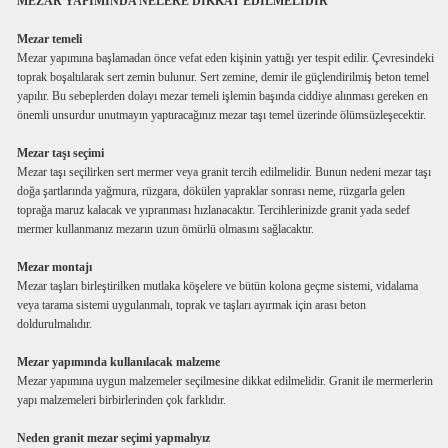
MEZAR YAPIMINDA NELERE DİKKAT EDİLMELİDİR
Mezar temeli
Mezar yapımına başlamadan önce vefat eden kişinin yattığı yer tespit edilir. Çevresindeki
toprak boşaltılarak sert zemin bulunur. Sert zemine, demir ile güçlendirilmiş beton temel
yapılır. Bu sebeplerden dolayı mezar temeli işlemin başında ciddiye alınması gereken en
önemli unsurdur unutmayın yaptıracağınız mezar taşı temel üzerinde ölümsüzleşecektir.
Mezar taşı seçimi
Mezar taşı seçilirken sert mermer veya granit tercih edilmelidir. Bunun nedeni mezar taşı
doğa şartlarında yağmura, rüzgara, dökülen yapraklar sonrası neme, rüzgarla gelen
toprağa maruz kalacak ve yıpranması hızlanacaktır. Tercihlerinizde granit yada sedef
mermer kullanmanız mezarın uzun ömürlü olmasını sağlacaktır.
Mezar montajı
Mezar taşları birleştirilken mutlaka köşelere ve bütün kolona geçme sistemi, vidalama
veya tarama sistemi uygulanmalı, toprak ve taşları ayırmak için arası beton
doldurulmalıdır.
Mezar yapımında kullanılacak malzeme
Mezar yapımına uygun malzemeler seçilmesine dikkat edilmelidir. Granit ile mermerlerin
yapı malzemeleri birbirlerinden çok farklıdır.
Neden granit mezar seçimi yapmalıyız