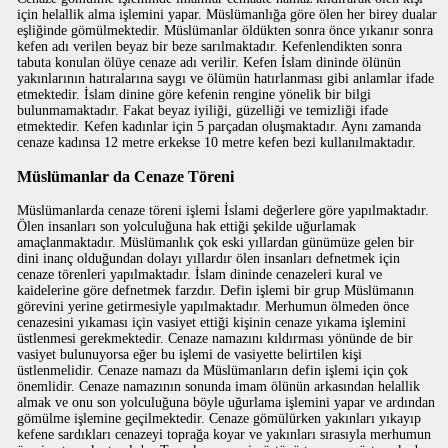
için helallik alma işlemini yapar. Müslümanlığa göre ölen her birey dualar
eşliğinde gömülmektedir. Müslümanlar öldükten sonra önce yıkanır sonra
kefen adı verilen beyaz bir beze sarılmaktadır. Kefenlendikten sonra
tabuta konulan ölüye cenaze adı verilir. Kefen İslam dininde ölünün
yakınlarının hatıralarına saygı ve ölümün hatırlanması gibi anlamlar ifade
etmektedir. İslam dinine göre kefenin rengine yönelik bir bilgi
bulunmamaktadır. Fakat beyaz iyiliği, güzelliği ve temizliği ifade
etmektedir. Kefen kadınlar için 5 parçadan oluşmaktadır. Aynı zamanda
cenaze kadınsa 12 metre erkekse 10 metre kefen bezi kullanılmaktadır.
Müslümanlar da Cenaze Töreni
Müslümanlarda cenaze töreni işlemi İslami değerlere göre yapılmaktadır.
Ölen insanları son yolculuğuna hak ettiği şekilde uğurlamak
amaçlanmaktadır. Müslümanlık çok eski yıllardan günümüze gelen bir
dini inanç olduğundan dolayı yıllardır ölen insanları defnetmek için
cenaze törenleri yapılmaktadır. İslam dininde cenazeleri kural ve
kaidelerine göre defnetmek farzdır. Defin işlemi bir grup Müslümanın
görevini yerine getirmesiyle yapılmaktadır. Merhumun ölmeden önce
cenazesini yıkaması için vasiyet ettiği kişinin cenaze yıkama işlemini
üstlenmesi gerekmektedir. Cenaze namazını kıldırması yönünde de bir
vasiyet bulunuyorsa eğer bu işlemi de vasiyette belirtilen kişi
üstlenmelidir. Cenaze namazı da Müslümanların defin işlemi için çok
önemlidir. Cenaze namazının sonunda imam ölünün arkasından helallik
almak ve onu son yolculuğuna böyle uğurlama işlemini yapar ve ardından
gömülme işlemine geçilmektedir. Cenaze gömülürken yakınları yıkayıp
kefene sardıkları cenazeyi toprağa koyar ve yakınları sırasıyla merhumun