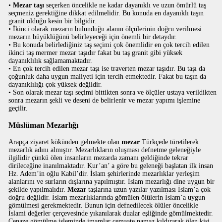
•
Mezar taşı
seçerken öncelikle ne kadar dayanıklı ve uzun ömürlü taş
seçmeniz gerektiğine dikkat edilmelidir. Bu konuda en dayanıklı taşın
granit olduğu kesin bir bilgidir.
• İkinci olarak mezarın bulunduğu alanın ölçülerinin doğru verilmesi
mezarın büyüklüğünü belirleyeceği için önemli bir detaydır.
• Bu konuda belirlediğiniz taş seçimi çok önemlidir en çok tercih edilen
ikinci taş mermer mezar taşıdır fakat bu taş granit gibi yüksek
dayanıklılık sağlamamaktadır.
• En çok tercih edilen mezar taşı ise traverten mezar taşıdır. Bu taşı da
çoğunluk daha uygun maliyeti için tercih etmektedir. Fakat bu taşın da
dayanıklılığı çok yüksek değildir.
• Son olarak mezar taşı seçimi bittikten sonra ve ölçüler ustaya verildikten
sonra mezarın şekli ve deseni de belirlenir ve mezar yapımı işlemine
geçilir.
Müslüman Mezarlığı
Arapça ziyaret kökünden gelmekte olan
mezar
Türkçede türetilerek
mezarlık adını almıştır. Mezarlıkların oluşması defnetme geleneğiyle
ilgilidir çünkü ölen insanların mezarda zamanı geldiğinde tekrar
dirileceğine inanılmaktadır. Kur’an’ a göre bu geleneği başlatan ilk insan
Hz. Adem’in oğlu Kabil’dir. İslam şehirlerinde mezarlıklar yerleşim
alanlarını ve surların dışlarına yapılmıştır. İslam mezarlığı dine uygun bir
şekilde yapılmalıdır.
Mezar
taşlarına uzun yazılar yazılması İslam’a çok
doğru değildir. İslam mezarlıklarında gömülen ölülerin İslam’a uygun
gömülmesi gerekmektedir. Bunun için defnedilecek ölüler öncelikle
İslami değerler çerçevesinde yıkanılarak dualar eşliğinde gömülmektedir.
Cenaze gömülme işleminde imamlar cemaate namaz kıldırarak ölen kişi