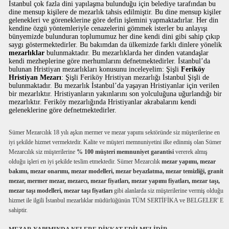
İstanbul çok fazla dini yapılaşma bulunduğu için belediye tarafından bu
dine mensup kişilere de mezarlık tahsis edilmiştir. Bu dine mensup kişiler
gelenekleri ve göreneklerine göre defin işlemini yapmaktadırlar. Her din
kendine özgü yöntemleriyle cenazelerini gömmek isterler bu anlayışı
bünyemizde bulunduran toplumumuz her dine kendi dini gibi sahip çıkıp
saygı göstermektedirler. Bu bakımdan da ülkemizde farklı dinlere yönelik
mezarlıklar
bulunmaktadır. Bu mezarlıklarda her dinden vatandaşlar
kendi mezheplerine göre merhumlarını defnetmektedirler. İstanbul’da
bulunan Hristiyan mezarlıkları konusunu inceleyelim: Şişli
Feriköy
Hristiyan Mezarı
: Şişli Feriköy Hristiyan mezarlığı İstanbul Şişli de
bulunmaktadır. Bu mezarlık İstanbul’da yaşayan Hristiyanlar için verilen
bir mezarlıktır. Hristiyanların yakınlarını son yolculuğuna uğurlandığı bir
mezarlıktır. Feriköy mezarlığında Hristiyanlar akrabalarını kendi
geleneklerine göre defnetmektedirler.
Sümer Mezarcılık 18 yılı aşkın mermer ve mezar yapımı sektöründe siz müşterilerine en
iyi şekilde hizmet vermektedir. Kalite ve müşteri memnuniyetini ilke edinmiş olan Sümer
Mezarcılık siz müşterilerine
% 100 müşteri memnuniyet garantisi
vererek almış
olduğu işleri en iyi şekilde teslim etmektedir. Sümer Mezarcılık
mezar yapımı, mezar
bakımı, mezar onarımı, mezar modelleri, mezar beyazlatma, mezar temizliği, granit
mezar, mermer mezar, mezarcı, mezar fiyatları, mezar yapımı fiyatları, mezar taşı,
mezar taşı modelleri, mezar taşı fiyatları
gibi alanlarda siz müşterilerine vermiş olduğu
hizmet ile ilgili İstanbul mezarlıklar müdürlüğünün TÜM SERTİFİKA ve BELGELER' E
sahiptir.