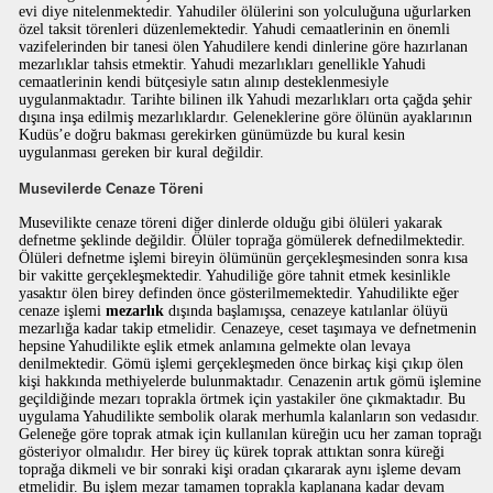
evi diye nitelenmektedir. Yahudiler ölülerini son yolculuğuna uğurlarken
özel taksit törenleri düzenlemektedir. Yahudi cemaatlerinin en önemli
vazifelerinden bir tanesi ölen Yahudilere kendi dinlerine göre hazırlanan
mezarlıklar tahsis etmektir. Yahudi mezarlıkları genellikle Yahudi
cemaatlerinin kendi bütçesiyle satın alınıp desteklenmesiyle
uygulanmaktadır. Tarihte bilinen ilk Yahudi mezarlıkları orta çağda şehir
dışına inşa edilmiş mezarlıklardır. Geleneklerine göre ölünün ayaklarının
Kudüs’e doğru bakması gerekirken günümüzde bu kural kesin
uygulanması gereken bir kural değildir.
Musevilerde Cenaze Töreni
Musevilikte cenaze töreni diğer dinlerde olduğu gibi ölüleri yakarak
defnetme şeklinde değildir. Ölüler toprağa gömülerek defnedilmektedir.
Ölüleri defnetme işlemi bireyin ölümünün gerçekleşmesinden sonra kısa
bir vakitte gerçekleşmektedir. Yahudiliğe göre tahnit etmek kesinlikle
yasaktır ölen birey definden önce gösterilmemektedir. Yahudilikte eğer
cenaze işlemi
mezarlık
dışında başlamışsa, cenazeye katılanlar ölüyü
mezarlığa kadar takip etmelidir. Cenazeye, ceset taşımaya ve defnetmenin
hepsine Yahudilikte eşlik etmek anlamına gelmekte olan levaya
denilmektedir. Gömü işlemi gerçekleşmeden önce birkaç kişi çıkıp ölen
kişi hakkında methiyelerde bulunmaktadır. Cenazenin artık gömü işlemine
geçildiğinde mezarı toprakla örtmek için yastakiler öne çıkmaktadır. Bu
uygulama Yahudilikte sembolik olarak merhumla kalanların son vedasıdır.
Geleneğe göre toprak atmak için kullanılan küreğin ucu her zaman toprağı
gösteriyor olmalıdır. Her birey üç kürek toprak attıktan sonra küreği
toprağa dikmeli ve bir sonraki kişi oradan çıkararak aynı işleme devam
etmelidir. Bu işlem mezar tamamen toprakla kaplanana kadar devam