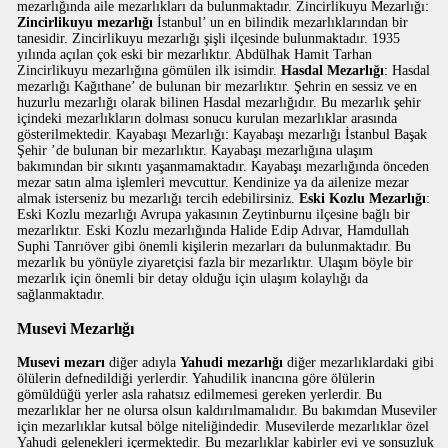
mezarlığında aile mezarlıkları da bulunmaktadır. Zincirlikuyu Mezarlığı:
Zincirlikuyu mezarlığı
İstanbul’ un en bilindik mezarlıklarından bir
tanesidir. Zincirlikuyu mezarlığı şişli ilçesinde bulunmaktadır. 1935
yılında açılan çok eski bir mezarlıktır. Abdülhak Hamit Tarhan
Zincirlikuyu mezarlığına gömülen ilk isimdir.
Hasdal Mezarlığı
: Hasdal
mezarlığı Kağıthane’ de bulunan bir mezarlıktır. Şehrin en sessiz ve en
huzurlu mezarlığı olarak bilinen Hasdal mezarlığıdır. Bu mezarlık şehir
içindeki mezarlıkların dolması sonucu kurulan mezarlıklar arasında
gösterilmektedir. Kayabaşı Mezarlığı: Kayabaşı mezarlığı İstanbul Başak
Şehir ’de bulunan bir mezarlıktır. Kayabaşı mezarlığına ulaşım
bakımından bir sıkıntı yaşanmamaktadır. Kayabaşı mezarlığında önceden
mezar satın alma işlemleri mevcuttur. Kendinize ya da ailenize mezar
almak isterseniz bu mezarlığı tercih edebilirsiniz.
Eski Kozlu Mezarlığı
:
Eski Kozlu mezarlığı Avrupa yakasının Zeytinburnu ilçesine bağlı bir
mezarlıktır. Eski Kozlu mezarlığında Halide Edip Adıvar, Hamdullah
Suphi Tanrıöver gibi önemli kişilerin mezarları da bulunmaktadır. Bu
mezarlık bu yönüyle ziyaretçisi fazla bir mezarlıktır. Ulaşım böyle bir
mezarlık için önemli bir detay olduğu için ulaşım kolaylığı da
sağlanmaktadır.
Musevi Mezarlığı
Musevi mezarı
diğer adıyla
Yahudi mezarlığı
diğer mezarlıklardaki gibi
ölülerin defnedildiği yerlerdir. Yahudilik inancına göre ölülerin
gömüldüğü yerler asla rahatsız edilmemesi gereken yerlerdir. Bu
mezarlıklar her ne olursa olsun kaldırılmamalıdır. Bu bakımdan Museviler
için mezarlıklar kutsal bölge niteliğindedir. Musevilerde mezarlıklar özel
Yahudi gelenekleri içermektedir. Bu mezarlıklar kabirler evi ve sonsuzluk