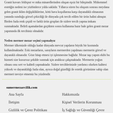
Granit kuvars feldsput ve mika minarellerinden oluşan eşsiz bir bileşimdir. Mükemmel
estetiğin nedeni ise yüzbinlerce yılda saklıdır. Yıllarca süren bu oluşum sonrası meydana
gelen granit iklim değişikliklerine, kötü hava koşullarına karşı dayanalıklı olmasının
yanında sunduğu görsel çekiciliği ile dünyada çok tercih edilen bir ürün halini almıştır.
Birden fazla renk çeşidi ve farklı ürün grupları ile sizlere tercih yapma imkanı
sunmaktadır. Belirli aşamalardan geçtikten sonra kullanıma hazır hale gelen granit mezar
yapımında ilk tercihiniz olmalıdır.
Neden mermer mezar seçimi yapmalıyız
Mermer ülkemizde olduğu kadar dünyada mevcut yapıların büyük bir kısmında
kullanılmaktadır. Eski mezarların, sarayların mermerden yapılması mermerin görsel ve
dayanıklı olmasıdır. Göze hitap etmesi iyi işlenmesine bağlıdır. Mezar taşı yapım ekibi bu
hizmeti size kusursuz şekilde sunmak için aralıksız çalışmaktadır. Mermerin yoğun
olması onu sert ve kaliteli yapmaktadır. Sizlere tercihlerinizde yardımcı olurken kalitesi
yüksek ve dayanıklılığı fazla olan, ayrıca doğal güzelliği ile estetik görünüme sahip olan
mermeri tavsiye etmemiz bu yüzdendir.
sumermezarcilik.com
Ana Sayfa
Hakkımızda
İletişim
Kişisel Verilerin Korunması
Gizlilik ve Çerez Politikası
İş Sağlığı ve Güvenliği Çevre