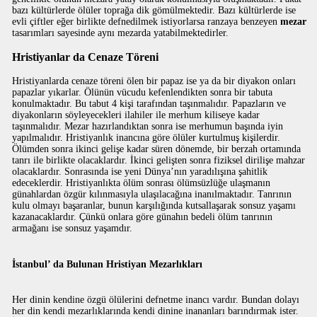
bazı kültürlerde ölüler toprağa dik gömülmektedir. Bazı kültürlerde ise
evli çiftler eğer birlikte defnedilmek istiyorlarsa ranzaya benzeyen
mezar
tasarımları sayesinde aynı mezarda yatabilmektedirler.
Hristiyanlar da Cenaze Töreni
Hristiyanlarda cenaze töreni ölen bir papaz ise ya da bir diyakon onları
papazlar yıkarlar. Ölünün vücudu kefenlendikten sonra bir tabuta
konulmaktadır. Bu tabut 4 kişi tarafından taşınmalıdır. Papazların ve
diyakonların söyleyecekleri ilahiler ile merhum kiliseye kadar
taşınmalıdır. Mezar hazırlandıktan sonra ise merhumun başında iyin
yapılmalıdır. Hristiyanlık inancına göre ölüler kurtulmuş kişilerdir.
Ölümden sonra ikinci gelişe kadar süren dönemde, bir berzah ortamında
tanrı ile birlikte olacaklardır. İkinci gelişten sonra fiziksel dirilişe mahzar
olacaklardır. Sonrasında ise yeni Dünya’nın yaradılışına şahitlik
edeceklerdir. Hristiyanlıkta ölüm sonrası ölümsüzlüğe ulaşmanın
günahlardan özgür kılınmasıyla ulaşılacağına inanılmaktadır. Tanrının
kulu olmayı başaranlar, bunun karşılığında kutsallaşarak sonsuz yaşamı
kazanacaklardır. Çünkü onlara göre günahın bedeli ölüm tanrının
armağanı ise sonsuz yaşamdır.
İstanbul’ da Bulunan Hristiyan Mezarlıkları
Her dinin kendine özgü ölülerini defnetme inancı vardır. Bundan dolayı
her din kendi mezarlıklarında kendi dinine inananları barındırmak ister.