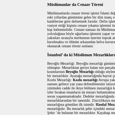
Müslümanlar da Cenaze Töreni
Müslümanlarda cenaze töreni işlemi İslami değ
eski yıllardan günümüze gelen bir dini inanç o
kaidelerine göre defnetmek farzdır. Defin iş
vasiyet ettiği kişinin cenaze yıkama işlemini 
kişi üstlenmelidir. Cenaze namazı da Müslüma
yolculuğuna böyle uğurlama işlemini yapar ve
yakınları sırasıyla merhumun üzerine toprak a
kurulmakta ve ölünün arkasından helva kavuru
okunarak cenaze töreni sonlanır.
İstanbul’ da ki Müslüman Mezarlıkları
Beyoğlu Mezarlığı: Beyoğlu mezarlığı günümü
olmuştur. Mezarlıktan geriye kalan son parça
kısımlarının
Beyoğlu Mezarlığı
olduğu söylen
bir mezarlıktır. Ayazağa mezarlığında hayrat 
Kozlu Mezarlığı:
Kozlu mezarlığı
Avrupa yaka
zamanı gelince yan yana defnedilmesini istiyor
yüzünden cadde ile ikiye bölünen mezarlığın k
izler bırakan insanların da mezarı bulunmakta
sorun yaşanmamaktadır. Dedeler mezarlığında a
mezarlıklarından bir tanesidir. Zincirlikuyu m
mezarlığına gömülen ilk isimdir.
Hasdal Meza
mezarlığıdır. Bu mezarlık şehir içindeki mezar
Şehir ’de bulunan bir mezarlıktır. Kayabaşı m