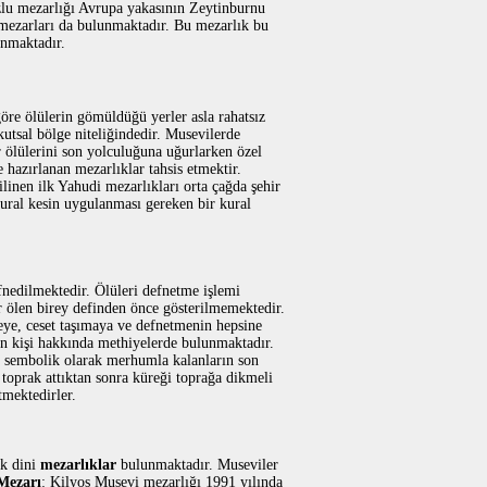
zlu mezarlığı Avrupa yakasının Zeytinburnu
 mezarları da bulunmaktadır. Bu mezarlık bu
anmaktadır.
göre ölülerin gömüldüğü yerler asla rahatsız
utsal bölge niteliğindedir. Musevilerde
r ölülerini son yolculuğuna uğurlarken özel
 hazırlanan mezarlıklar tahsis etmektir.
linen ilk Yahudi mezarlıkları orta çağda şehir
ural kesin uygulanması gereken bir kural
fnedilmektedir. Ölüleri defnetme işlemi
r ölen birey definden önce gösterilmemektedir.
eye, ceset taşımaya ve defnetmenin hepsine
en kişi hakkında methiyelerde bulunmaktadır.
e sembolik olarak merhumla kalanların son
 toprak attıktan sonra küreği toprağa dikmeli
mektedirler.
ok dini
mezarlıklar
bulunmaktadır. Museviler
Mezarı
: Kilyos Musevi mezarlığı 1991 yılında