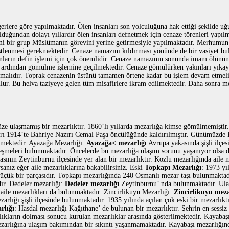
erlere göre yapılmaktadır. Ölen insanları son yolculuğuna hak ettiği şekilde
lduğundan dolayı yıllardır ölen insanları defnetmek için cenaze törenleri yapılm
lemi bir grup Müslümanın görevini yerine getirmesiyle yapılmaktadır. Merhumun
üstlenmesi gerekmektedir. Cenaze namazını kıldırması yönünde de bir vasiyet bul
nların defin işlemi için çok önemlidir. Cenaze namazının sonunda imam ölünün
 ardından gömülme işlemine geçilmektedir. Cenaze gömülürken yakınları yıkayı
tmalıdır. Toprak cenazenin üstünü tamamen örtene kadar bu işlem devam etmelidi
lur. Bu helva taziyeye gelen tüm misafirlere ikram edilmektedir. Daha sonra 
ze ulaşmamış bir mezarlıktır. 1860’lı yıllarda mezarlığa kimse gömülmemişti
ları 1914’te Bahriye Nazırı Cemal Paşa öncülüğünde kaldırılmıştır. Günümüzde
mektedir. Ayazağa Mezarlığı:
Ayazağa< mezarlığı
Avrupa yakasında şişli ilçe
çeşmeleri bulunmaktadır. Öncelerde bu mezarlığa ulaşım sorunu yaşanıyor olsa
sının Zeytinburnu ilçesinde yer alan bir mezarlıktır. Kozlu mezarlığında aile m
sanız eğer aile mezarlıklarına bakabilirsiniz. Eski
Topkapı Mezarlığı
: 1973 yı
üçük bir parçasıdır. Topkapı mezarlığında 240 Osmanlı mezar taşı bulunmaktad
dır. Dedeler mezarlığı:
Dedeler mezarlığı
Zeytinburnu’ nda bulunmaktadır. Ula
ile mezarlıkları da bulunmaktadır. Zincirlikuyu Mezarlığı:
Zincirlikuyu meza
ezarlığı şişli ilçesinde bulunmaktadır. 1935 yılında açılan çok eski bir mezarlı
rlığı
: Hasdal mezarlığı Kağıthane’ de bulunan bir mezarlıktır. Şehrin en sessiz
lıkların dolması sonucu kurulan mezarlıklar arasında gösterilmektedir. Kayabaş
ezarlığına ulaşım bakımından bir sıkıntı yaşanmamaktadır. Kayabaşı mezarlığın