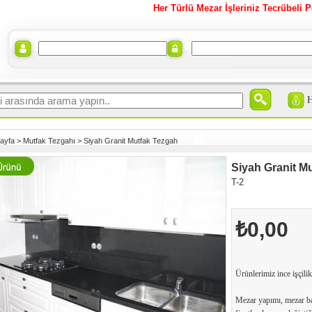
Her Türlü Mezar İşleriniz Tecrübeli P
ayfa
>
Mutfak Tezgahı
>
Siyah Granit Mutfak Tezgah
Siyah Granit M
T-2
₺0,00
Ürünlerimiz ince işçilik
Mezar yapımı, mezar ba