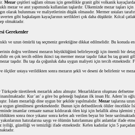
ir.
Mezar
çeşitleri sağlam olması için genellikle granit gibi volkanik kayaçlard
klı mezar ve anıt yapımında kullanılan taşlardır. Ülkemizde mezar taşları için
gın olarak bulunması ve maliyetlerinin düşük olmasıdır. Mermer ustaları tarafı
verten gibi başkalaşım kayaçlarının sertlikleri çok daha düşüktür. Kılcal çatlak
bep olmaktadır.
esi Gerekenler
ıklı ve uzun ömürlü taş seçmeniz gerektiğine dikkat edilmelidir. Bu konuda en 
erinin doğru verilmesi mezarın büyüklüğünü belirleyeceği için önemli bir detay
lidir en çok tercih edilen ikinci taş mermer mezar taşıdır fakat bu taş granit g
 mezar taşıdır. Bu taşı da çoğunluk daha uygun maliyeti için tercih etmektedir. 
ve ölçüler ustaya verildikten sonra mezarın şekli ve deseni de belirlenir ve meza
r
Türkçede türetilerek mezarlık adını almıştır. Mezarlıkların oluşması defnetme g
inanılmaktadır. Kur’an’ a göre bu geleneği başlatan ilk insan Hz. Adem’in oğlu
mıştır. İslam mezarlığı dine uygun bir şekilde yapılmalıdır.
Mezar
taşlarına uzun
a uygun gömülmesi gerekmektedir. Bunun için defnedilecek ölüler öncelikle İsl
inde imamlar cemaate namaz kıldırarak ölen kişi için helallik alma işlemini 
ldükten sonra önce yıkanır sonra kefen adı verilen beyaz bir beze sarılmaktadı
 yakınlarının hatıralarına saygı ve ölümün hatırlanması gibi anlamlar ifade etm
 iyiliği, güzelliği ve temizliği ifade etmektedir. Kefen kadınlar için 5 parçad
maktadır.