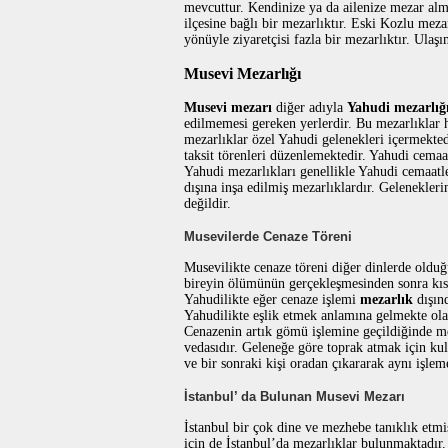
mevcuttur. Kendinize ya da ailenize mezar alma
ilçesine bağlı bir mezarlıktır. Eski Kozlu me
yönüyle ziyaretçisi fazla bir mezarlıktır. Ulaş
Musevi Mezarlığı
Musevi mezarı
diğer adıyla
Yahudi mezarlığ
edilmemesi gereken yerlerdir. Bu mezarlıklar h
mezarlıklar özel Yahudi gelenekleri içermekted
taksit törenleri düzenlemektedir. Yahudi cemaat
Yahudi mezarlıkları genellikle Yahudi cemaatle
dışına inşa edilmiş mezarlıklardır. Gelenekle
değildir.
Musevilerde Cenaze Töreni
Musevilikte cenaze töreni diğer dinlerde olduğ
bireyin ölümünün gerçekleşmesinden sonra kısa 
Yahudilikte eğer cenaze işlemi
mezarlık
dışınd
Yahudilikte eşlik etmek anlamına gelmekte ola
Cenazenin artık gömü işlemine geçildiğinde me
vedasıdır. Geleneğe göre toprak atmak için kul
ve bir sonraki kişi oradan çıkararak aynı işl
İstanbul’ da Bulunan Musevi Mezarı
İstanbul bir çok dine ve mezhebe tanıklık etmi
için de İstanbul’da mezarlıklar bulunmaktadır