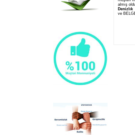
almış old
Denizlık
ve BELGEL