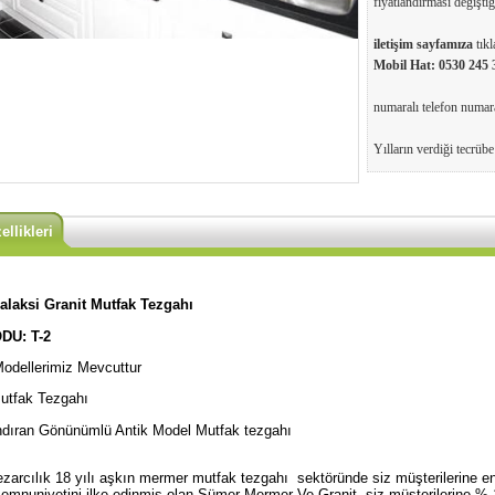
fiyatlandırması değiştiği
iletişim sayfamıza
tıkl
Mobil Hat:
0530 245 
numaralı telefon numaral
Yılların verdiği tecrüb
llikleri
alaksi Granit Mutfak Tezgahı
DU: T-2
odellerimiz Mevcuttur
utfak Tezgahı
ndıran Gönünümlü Antik Model Mutfak tezgahı
arcılık 18 yılı aşkın mermer mutfak tezgahı sektöründe siz müşterilerine en 
emnuniyetini ilke edinmiş olan Sümer Mermer Ve Granit siz müşterilerine % 