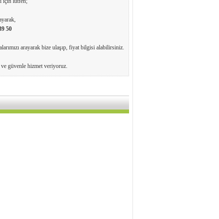
 için lütfen;
ayarak,
39 50
arımızı arayarak bize ulaşıp, fiyat bilgisi alabilirsiniz.
e ve güvenle hizmet veriyoruz.