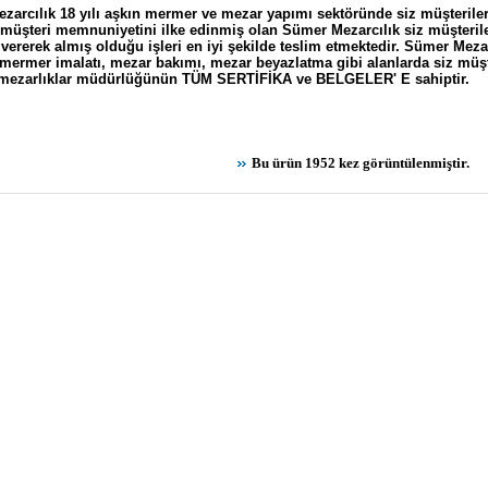
arcılık 18 yılı aşkın mermer ve mezar yapımı sektöründe siz müşterileri
e müşteri memnuniyetini ilke edinmiş olan Sümer Mezarcılık siz müşteri
 vererek almış olduğu işleri en iyi şekilde teslim etmektedir. Sümer Meza
mermer imalatı
,
mezar bakımı
,
mezar beyazlatma
gibi alanlarda siz müşt
 mezarlıklar müdürlüğünün TÜM SERTİFİKA ve BELGELER' E sahiptir.
Bu ürün 1952 kez görüntülenmiştir.