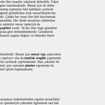
de ölen insanlar yakılarak defnedilir. Fakat
üşüne inanılmaktadır. Bunun için de ölüler
çmemiş toplumlar bile kaldıkları yerlerde
 dağınık gömülürken artık mezarlıklarda her
ir. Çünkü her insan ölse bile hatırlanmak
 önemlidir. Her dinde mezarlara yüklenilen
en anlamlar mezar taşlarıyla da
eşitleri
vardır. Ve her dine özgü gömülme
larına göre defnedilmektedir. Gömülerek
 İnsanın yaşamı doğum ve ölümden ibaret
ekmektedir. Bunun için
mezar taşı
yaptırırken
yapılıyor olsa da
mutfak tezgâhı
yapımında
rine uyularak yapılmaktadır. Bazı yakınlar bu
arlar aynı zamanda
şömine
yapımında da
mel işlemi başlamaktadır.
dayanıksız malzemelerden yapılan mezarlıklar
ar işlemleriyle yakından ilgilenerek ona hak