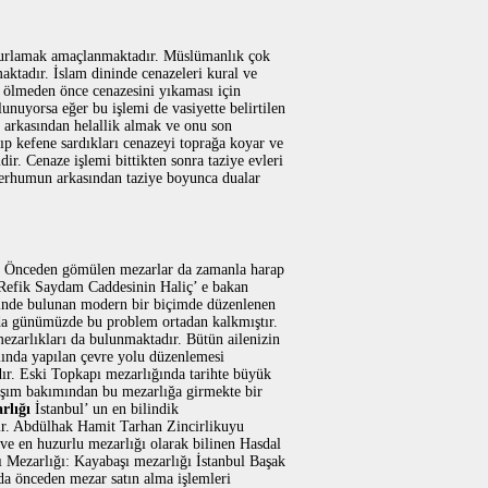
 uğurlamak amaçlanmaktadır. Müslümanlık çok
aktadır. İslam dininde cenazeleri kural ve
 ölmeden önce cenazesini yıkaması için
unuyorsa eğer bu işlemi de vasiyette belirtilen
 arkasından helallik almak ve onu son
p kefene sardıkları cenazeyi toprağa koyar ve
r. Cenaze işlemi bittikten sonra taziye evleri
merhumun arkasından taziye boyunca dualar
r. Önceden gömülen mezarlar da zamanla harap
 Refik Saydam Caddesinin Haliç’ e bakan
sinde bulunan modern bir biçimde düzenlenen
 da günümüzde bu problem ortadan kalkmıştır.
ezarlıkları da bulunmaktadır. Bütün ailenizin
lında yapılan çevre yolu düzenlemesi
ır. Eski Topkapı mezarlığında tarihte büyük
şım bakımından bu mezarlığa girmekte bir
rlığı
İstanbul’ un en bilindik
ktır. Abdülhak Hamit Tarhan Zincirlikuyu
 ve en huzurlu mezarlığı olarak bilinen Hasdal
ı Mezarlığı: Kayabaşı mezarlığı İstanbul Başak
da önceden mezar satın alma işlemleri