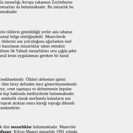
zlu mezarlığı Avrupa yakasının Zeytinburnu
 mezarları da bulunmaktadır. Bu mezarlık bu
anmaktadır.
göre ölülerin gömüldüğü yerler asla rahatsız
utsal bölge niteliğindedir. Musevilerde
r ölülerini son yolculuğuna uğurlarken özel
 hazırlanan mezarlıklar tahsis etmektir.
linen ilk Yahudi mezarlıkları orta çağda şehir
ural kesin uygulanması gereken bir kural
fnedilmektedir. Ölüleri defnetme işlemi
r ölen birey definden önce gösterilmemektedir.
eye, ceset taşımaya ve defnetmenin hepsine
en kişi hakkında methiyelerde bulunmaktadır.
e sembolik olarak merhumla kalanların son
 toprak attıktan sonra küreği toprağa dikmeli
mektedirler.
ok dini
mezarlıklar
bulunmaktadır. Museviler
Mezarı
: Kilyos Musevi mezarlığı 1991 yılında