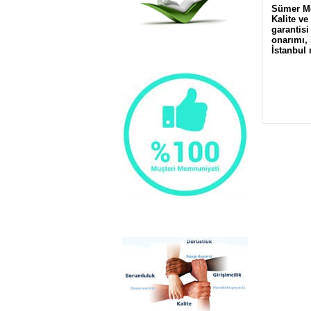
Sümer Mez
Kalite v
garantisi
onarımı
,
İstanbul