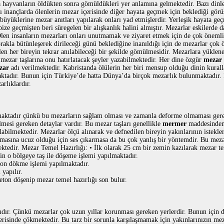
a hayvanların öldükten sonra gömüldükleri yer anlamına gelmektedir. Bazı dinler
ılı inançlarda ölenlerin mezar içerisinde diğer hayata geçmek için beklediği gör
 büyüklerine mezar anıtları yapılarak onları yad etmişlerdir. Yerleşik hayata ge
bize geçmişten beri süregelen bir alışkanlık halini almıştır. Mezarlar eskilerde
len insanların mezarları onları unutmamak ve ziyaret etmek için de çok önemlid
prakla bütünleşerek dirileceği günü beklediğine inanıldığı için de mezarlar çok
ölen her bireyin tekrar anılabileceği bir şekilde gömülmesidir. Mezarlara yüklen
ı mezar taşlarına onu hatırlatacak şeyler yazabilmektedir. Her dine özgür
mezar ç
zar
adı verilmektedir. Kabristanda ölülerin her biri mensup olduğu dinin kural
ktadır. Bunun için Türkiye’de hatta Dünya’da birçok mezarlık bulunmaktadır.
rlıklardır.
nmaktadır çünkü bu mezarların sağlam olması ve zamanla deforme olmaması ger
mesi gereken detaylar vardır. Bu mezar taşları genellikle
mermer
maddesinden 
labilmektedir. Mezarlar ölçü alınarak ve defnedilen bireyin yakınlarının istekle
asına ucuz olduğu için ses çıkarmasa da bu çok yanlış bir yöntemdir. Bu mez
ktedir. Mezar Temel Hazırlığı: • İlk olarak 25 cm bir zemin kazılarak mezar te
n o bölgeye taş ile döşeme işlemi yapılmaktadır.
ton dökme işlemi yapılmaktadır.
yapılır.
beton döşenip mezar temel hazırlığı son bulur.
dır. Çünkü mezarlar çok uzun yıllar korunması gereken yerlerdir. Bunun için 
erisinde çökmektedir. Bu tarz bir sorunla karşılaşmamak için yakınlarınızın mez