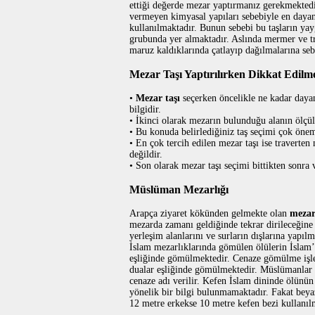
ettiği değerde mezar yaptırmanız gerekmekted
vermeyen kimyasal yapıları sebebiyle en dayanı
kullanılmaktadır. Bunun sebebi bu taşların yay
grubunda yer almaktadır. Aslında mermer ve tra
maruz kaldıklarında çatlayıp dağılmalarına se
Mezar Taşı Yaptırılırken Dikkat Edilm
•
Mezar taşı
seçerken öncelikle ne kadar dayan
bilgidir.
• İkinci olarak mezarın bulunduğu alanın ölçül
• Bu konuda belirlediğiniz taş seçimi çok önem
• En çok tercih edilen mezar taşı ise traverten
değildir.
• Son olarak mezar taşı seçimi bittikten sonra 
Müslüman Mezarlığı
Arapça ziyaret kökünden gelmekte olan
meza
mezarda zamanı geldiğinde tekrar dirileceğine 
yerleşim alanlarını ve surların dışlarına yapıl
İslam mezarlıklarında gömülen ölülerin İslam’
eşliğinde gömülmektedir. Cenaze gömülme işlem
dualar eşliğinde gömülmektedir. Müslümanlar ö
cenaze adı verilir. Kefen İslam dininde ölünün
yönelik bir bilgi bulunmamaktadır. Fakat beyaz
12 metre erkekse 10 metre kefen bezi kullanıl