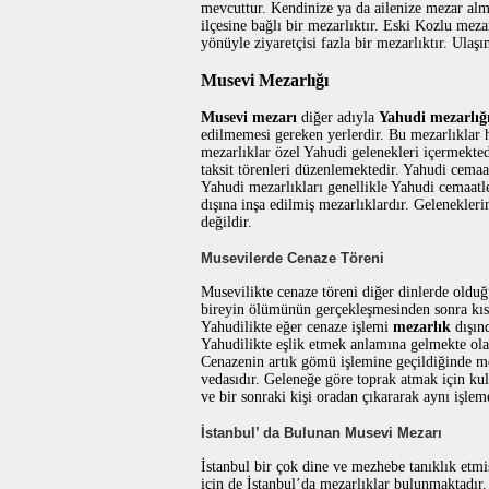
mevcuttur. Kendinize ya da ailenize mezar alma
ilçesine bağlı bir mezarlıktır. Eski Kozlu me
yönüyle ziyaretçisi fazla bir mezarlıktır. Ulaş
Musevi Mezarlığı
Musevi mezarı
diğer adıyla
Yahudi mezarlığ
edilmemesi gereken yerlerdir. Bu mezarlıklar h
mezarlıklar özel Yahudi gelenekleri içermekted
taksit törenleri düzenlemektedir. Yahudi cemaat
Yahudi mezarlıkları genellikle Yahudi cemaatle
dışına inşa edilmiş mezarlıklardır. Gelenekle
değildir.
Musevilerde Cenaze Töreni
Musevilikte cenaze töreni diğer dinlerde olduğ
bireyin ölümünün gerçekleşmesinden sonra kısa 
Yahudilikte eğer cenaze işlemi
mezarlık
dışınd
Yahudilikte eşlik etmek anlamına gelmekte ola
Cenazenin artık gömü işlemine geçildiğinde me
vedasıdır. Geleneğe göre toprak atmak için kul
ve bir sonraki kişi oradan çıkararak aynı işl
İstanbul’ da Bulunan Musevi Mezarı
İstanbul bir çok dine ve mezhebe tanıklık etmi
için de İstanbul’da mezarlıklar bulunmaktadır