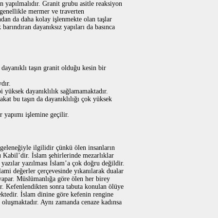
an yapılmalıdır. Granit grubu asitle reaksiyon
 genellikle mermer ve traverten
ndan da daha kolay işlenmekte olan taşlar
 barındıran dayanıksız yapıları da basınca
dayanıklı taşın granit olduğu kesin bir
dır.
ibi yüksek dayanıklılık sağlamamaktadır.
Fakat bu taşın da dayanıklılığı çok yüksek
r yapımı işlemine geçilir.
eleneğiyle ilgilidir çünkü ölen insanların
 Kabil’dir. İslam şehirlerinde mezarlıklar
 yazılar yazılması İslam’a çok doğru değildir.
ami değerler çerçevesinde yıkanılarak dualar
yapar. Müslümanlığa göre ölen her birey
r. Kefenlendikten sonra tabuta konulan ölüye
ektedir. İslam dinine göre kefenin rengine
an oluşmaktadır. Aynı zamanda cenaze kadınsa