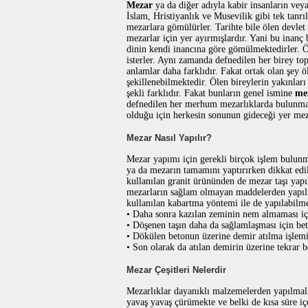
Mezar
ya da diğer adıyla kabir insanların vey
İslam, Hristiyanlık ve Musevilik gibi tek tanr
mezarlara gömülürler. Tarihte bile ölen devlet
mezarlar için yer ayırmışlardır. Yani bu inanç 
dinin kendi inancına göre gömülmektedirler. Ö
isterler. Aynı zamanda defnedilen her birey to
anlamlar daha farklıdır. Fakat ortak olan şey 
şekillenebilmektedir. Ölen bireylerin yakınlar
şekli farklıdır. Fakat bunların genel ismine
me
defnedilen her merhum mezarlıklarda bulunma
olduğu için herkesin sonunun gideceği yer meza
Mezar Nasıl Yapılır?
Mezar yapımı için gerekli birçok işlem bulu
ya da mezarın tamamını yaptırırken dikkat edil
kullanılan granit ürününden de mezar taşı yapı
mezarların sağlam olmayan maddelerden yapılm
kullanılan kabartma yöntemi ile de yapılabilme
• Daha sonra kazılan zeminin nem almaması içi
• Döşenen taşın daha da sağlamlaşması için be
• Dökülen betonun üzerine demir atılma işlemi 
• Son olarak da atılan demirin üzerine tekrar 
Mezar Çeşitleri Nelerdir
Mezarlıklar dayanıklı malzemelerden yapılmalı
yavaş yavaş çürümekte ve belki de kısa süre iç