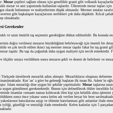
ir.
Mezar
çeşitleri sağlam olması için genellikle granit gibi volkanik kayaçlard
klı mezar ve anıt yapımında kullanılan taşlardır. Ülkemizde mezar taşları için
gın olarak bulunması ve maliyetlerinin düşük olmasıdır. Mermer ustaları tarafı
verten gibi başkalaşım kayaçlarının sertlikleri çok daha düşüktür. Kılcal çatlak
bep olmaktadır.
esi Gerekenler
ıklı ve uzun ömürlü taş seçmeniz gerektiğine dikkat edilmelidir. Bu konuda en 
erinin doğru verilmesi mezarın büyüklüğünü belirleyeceği için önemli bir detay
lidir en çok tercih edilen ikinci taş mermer mezar taşıdır fakat bu taş granit g
 mezar taşıdır. Bu taşı da çoğunluk daha uygun maliyeti için tercih etmektedir. 
ve ölçüler ustaya verildikten sonra mezarın şekli ve deseni de belirlenir ve meza
r
Türkçede türetilerek mezarlık adını almıştır. Mezarlıkların oluşması defnetme g
inanılmaktadır. Kur’an’ a göre bu geleneği başlatan ilk insan Hz. Adem’in oğlu
mıştır. İslam mezarlığı dine uygun bir şekilde yapılmalıdır.
Mezar
taşlarına uzun
a uygun gömülmesi gerekmektedir. Bunun için defnedilecek ölüler öncelikle İsl
inde imamlar cemaate namaz kıldırarak ölen kişi için helallik alma işlemini 
ldükten sonra önce yıkanır sonra kefen adı verilen beyaz bir beze sarılmaktadı
 yakınlarının hatıralarına saygı ve ölümün hatırlanması gibi anlamlar ifade etm
 iyiliği, güzelliği ve temizliği ifade etmektedir. Kefen kadınlar için 5 parçad
maktadır.