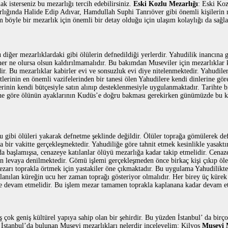
k isterseniz bu mezarlığı tercih edebilirsiniz.
Eski Kozlu Mezarlığı
: Eski Ko
zarlığında Halide Edip Adıvar, Hamdullah Suphi Tanrıöver gibi önemli kişilerin
ım böyle bir mezarlık için önemli bir detay olduğu için ulaşım kolaylığı da sağl
ı
diğer mezarlıklardaki gibi ölülerin defnedildiği yerlerdir. Yahudilik inancına 
er ne olursa olsun kaldırılmamalıdır. Bu bakımdan Museviler için mezarlıklar k
ir. Bu mezarlıklar kabirler evi ve sonsuzluk evi diye nitelenmektedir. Yahudile
lerinin en önemli vazifelerinden bir tanesi ölen Yahudilere kendi dinlerine göre
rinin kendi bütçesiyle satın alınıp desteklenmesiyle uygulanmaktadır. Tarihte bi
rine göre ölünün ayaklarının Kudüs’e doğru bakması gerekirken günümüzde bu k
u gibi ölüleri yakarak defnetme şeklinde değildir. Ölüler toprağa gömülerek de
bir vakitte gerçekleşmektedir. Yahudiliğe göre tahnit etmek kesinlikle yasaktı
a başlamışsa, cenazeye katılanlar ölüyü mezarlığa kadar takip etmelidir. Cenaz
n levaya denilmektedir. Gömü işlemi gerçekleşmeden önce birkaç kişi çıkıp öl
zarı toprakla örtmek için yastakiler öne çıkmaktadır. Bu uygulama Yahudilikt
lanılan küreğin ucu her zaman toprağı gösteriyor olmalıdır. Her birey üç kürek
eme devam etmelidir. Bu işlem mezar tamamen toprakla kaplanana kadar devam et
ş çok geniş kültürel yapıya sahip olan bir şehirdir. Bu yüzden İstanbul’ da birç
. İstanbul’da bulunan Musevi mezarlıkları nelerdir inceleyelim: Kilyos
Musevi 