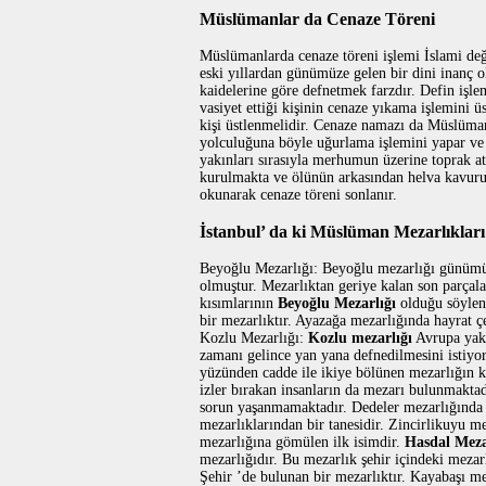
Müslümanlar da Cenaze Töreni
Müslümanlarda cenaze töreni işlemi İslami değ
eski yıllardan günümüze gelen bir dini inanç o
kaidelerine göre defnetmek farzdır. Defin iş
vasiyet ettiği kişinin cenaze yıkama işlemini 
kişi üstlenmelidir. Cenaze namazı da Müslüma
yolculuğuna böyle uğurlama işlemini yapar ve
yakınları sırasıyla merhumun üzerine toprak a
kurulmakta ve ölünün arkasından helva kavuru
okunarak cenaze töreni sonlanır.
İstanbul’ da ki Müslüman Mezarlıkları
Beyoğlu Mezarlığı: Beyoğlu mezarlığı günümü
olmuştur. Mezarlıktan geriye kalan son parça
kısımlarının
Beyoğlu Mezarlığı
olduğu söylen
bir mezarlıktır. Ayazağa mezarlığında hayrat 
Kozlu Mezarlığı:
Kozlu mezarlığı
Avrupa yaka
zamanı gelince yan yana defnedilmesini istiyor
yüzünden cadde ile ikiye bölünen mezarlığın k
izler bırakan insanların da mezarı bulunmakta
sorun yaşanmamaktadır. Dedeler mezarlığında a
mezarlıklarından bir tanesidir. Zincirlikuyu m
mezarlığına gömülen ilk isimdir.
Hasdal Meza
mezarlığıdır. Bu mezarlık şehir içindeki mezar
Şehir ’de bulunan bir mezarlıktır. Kayabaşı m