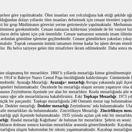
erlere göre yapılmaktadır. Ölen insanları son yolculuğuna hak ettiği şekilde
lduğundan dolayı yıllardır ölen insanları defnetmek için cenaze törenleri yapılm
lemi bir grup Müslümanın görevini yerine getirmesiyle yapılmaktadır. Merhumun
üstlenmesi gerekmektedir. Cenaze namazını kıldırması yönünde de bir vasiyet bul
nların defin işlemi için çok önemlidir. Cenaze namazının sonunda imam ölünün
 ardından gömülme işlemine geçilmektedir. Cenaze gömülürken yakınları yıkayı
tmalıdır. Toprak cenazenin üstünü tamamen örtene kadar bu işlem devam etmelidi
lur. Bu helva taziyeye gelen tüm misafirlere ikram edilmektedir. Daha sonra 
ze ulaşmamış bir mezarlıktır. 1860’lı yıllarda mezarlığa kimse gömülmemişti
ları 1914’te Bahriye Nazırı Cemal Paşa öncülüğünde kaldırılmıştır. Günümüzde
mektedir. Ayazağa Mezarlığı:
Ayazağa< mezarlığı
Avrupa yakasında şişli ilçe
çeşmeleri bulunmaktadır. Öncelerde bu mezarlığa ulaşım sorunu yaşanıyor olsa
sının Zeytinburnu ilçesinde yer alan bir mezarlıktır. Kozlu mezarlığında aile m
sanız eğer aile mezarlıklarına bakabilirsiniz. Eski
Topkapı Mezarlığı
: 1973 yı
üçük bir parçasıdır. Topkapı mezarlığında 240 Osmanlı mezar taşı bulunmaktad
dır. Dedeler mezarlığı:
Dedeler mezarlığı
Zeytinburnu’ nda bulunmaktadır. Ula
ile mezarlıkları da bulunmaktadır. Zincirlikuyu Mezarlığı:
Zincirlikuyu meza
ezarlığı şişli ilçesinde bulunmaktadır. 1935 yılında açılan çok eski bir mezarlı
rlığı
: Hasdal mezarlığı Kağıthane’ de bulunan bir mezarlıktır. Şehrin en sessiz
lıkların dolması sonucu kurulan mezarlıklar arasında gösterilmektedir. Kayabaş
ezarlığına ulaşım bakımından bir sıkıntı yaşanmamaktadır. Kayabaşı mezarlığın