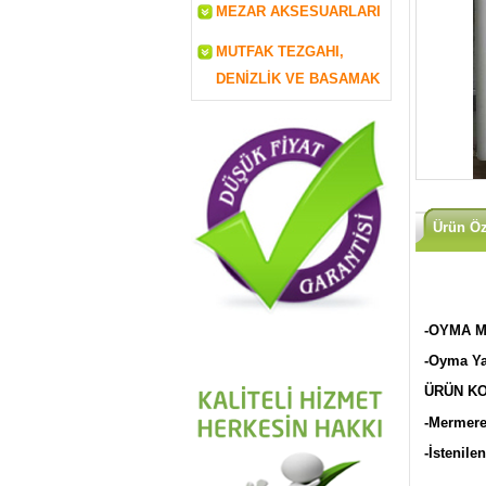
MEZAR AKSESUARLARI
MUTFAK TEZGAHI,
DENİZLİK VE BASAMAK
Ürün Öze
-OYMA M
-Oyma Y
ÜRÜN KO
-Mermere
-İstenile