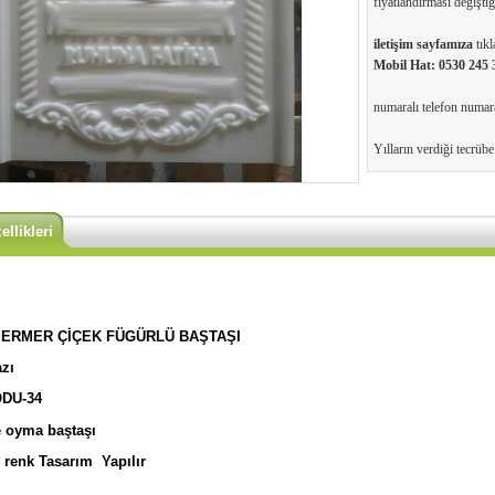
fiyatlandırması değiştiği
iletişim sayfamıza
tıkl
Mobil Hat:
0530 245 
numaralı telefon numaral
Yılların verdiği tecrüb
llikleri
ERMER ÇİÇEK FÜGÜRLÜ BAŞTAŞI
azı
DU-34
 oyma baştaşı
n renk Tasarım Yapılır